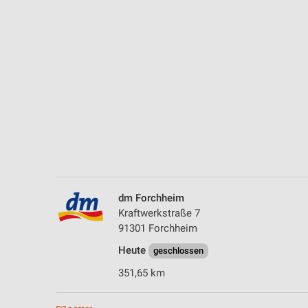
Messung der Performance von Inhalten
Analyse von Zielgruppen durch Statistiken oder Kombinationen 
Quellen
Entwicklung und Verbesserung der Angebote
Verwendung reduzierter Daten zur Auswahl von Inhalten
IAB-Besonderheiten:
Verwendung genauer Standortdaten
Geräte anhand von aktiv angeforderten Informationen identifizie
dm Forchheim
Nicht-IAB-Verarbeitungszwecke:
Kraftwerkstraße 7
Notwendig
91301 Forchheim
Heute
Performance
geschlossen
351,65 km
Funktional
Werbung