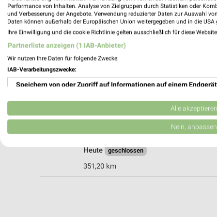
Performance von Inhalten. Analyse von Zielgruppen durch Statistiken oder Kom
und Verbesserung der Angebote. Verwendung reduzierter Daten zur Auswahl von
Daten können außerhalb der Europäischen Union weitergegeben und in die USA 
Müller Forchheim
Ihre Einwilligung und die cookie Richtlinie gelten ausschließlich für diese Websit
Hauptstr. 51
Partnerliste anzeigen (1 IAB-Anbieter)
91301 Forchheim
Wir nutzen Ihre Daten für folgende Zwecke:
Heute
geschlossen
IAB-Verarbeitungszwecke:
351,85 km • Angebote: 3 Prospekte
Speichern von oder Zugriff auf Informationen auf einem Endgerät
Verwendung reduzierter Daten zur Auswahl von Werbeanzeigen
Alle akzeptiere
dm Forchheim
Bamberger Straße 51
Erstellung von Profilen für personalisierte Werbung
Nein, anpassen
91301 Forchheim
Verwendung von Profilen zur Auswahl personalisierter Werbung
Heute
geschlossen
Erstellung von Profilen zur Personalisierung von Inhalten
351,20 km
Verwendung von Profilen zur Auswahl personalisierter Inhalte
Messung der Werbeleistung