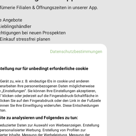
ümerie Filialen & Öffnungszeiten in unserer App.
e Angebote
ieblingshändler
htigungen bei neuen Prospekten
 Einkauf stressfrei planen
 App jetzt laden oder QR-Code scannen.
Datenschutzbestimmungen
tellung nur für unbedingt erforderliche cookie
erät zu, wie z. B. eindeutige IDs in cookie und anderen
verarbeiten Ihre personenbezogenen Daten möglicherweise
„Einstellungen“. Sie können Ihre Einstellungen akzeptieren,
 klicken oder jederzeit auf die Fingerabdruck-Schaltfläche in
klicken Sie auf den Fingerabdruck oder den Link in der Fußzeile
önnen Sie Ihre Einwilligung widerrufen. Diese Entscheidungen
ten.
ite zu analysieren und Folgendes zu tun:
reduzierter Daten zur Auswahl von Werbeanzeigen. Erstellung
ersonalisierter Werbung. Erstellung von Profilen zur
ierter Inhalte. Messung der Werbeleistung. Messung der