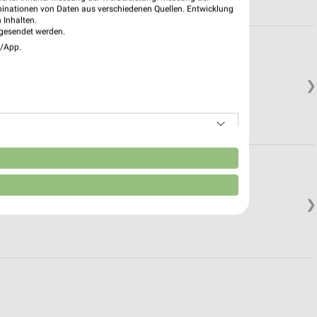
binationen von Daten aus verschiedenen Quellen. Entwicklung
 Inhalten.
gesendet werden.
e/App.
❯
n
❯