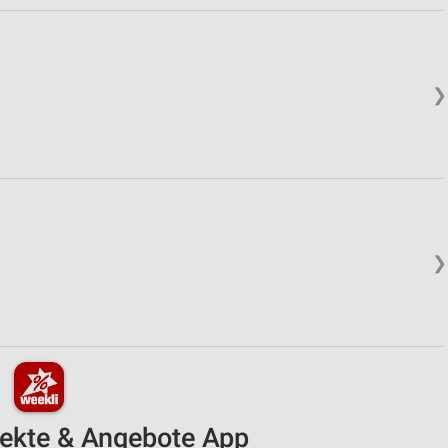
❯
❯
pekte & Angebote App