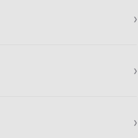
❯
❯
❯