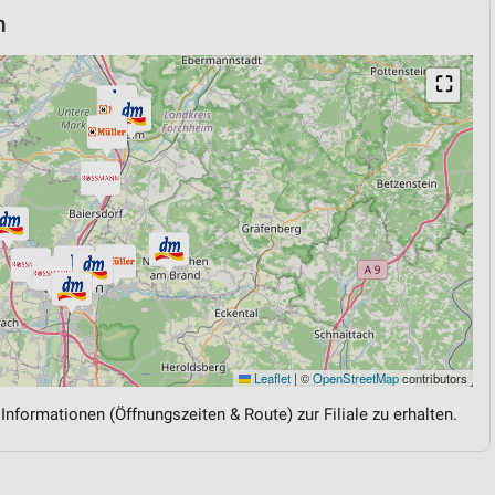
h
⛶
Leaflet
|
©
OpenStreetMap
contributors
 Informationen (Öffnungszeiten & Route) zur Filiale zu erhalten.