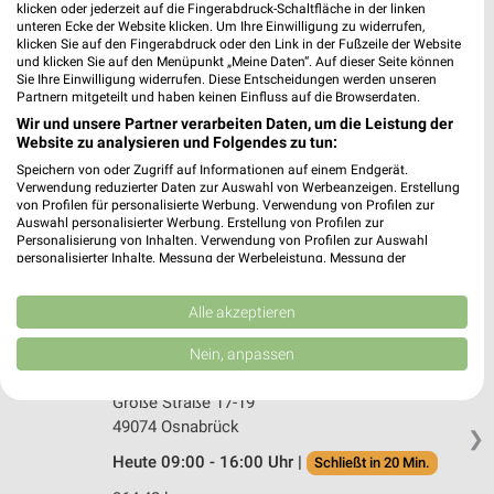
klicken oder jederzeit auf die Fingerabdruck-Schaltfläche in der linken
unteren Ecke der Website klicken. Um Ihre Einwilligung zu widerrufen,
Jawa Reisen Paderborn
klicken Sie auf den Fingerabdruck oder den Link in der Fußzeile der Website
und klicken Sie auf den Menüpunkt „Meine Daten“. Auf dieser Seite können
Giersstr. 20
Sie Ihre Einwilligung widerrufen. Diese Entscheidungen werden unseren
33098 Paderborn
Partnern mitgeteilt und haben keinen Einfluss auf die Browserdaten.
❯
Wir und unsere Partner verarbeiten Daten, um die Leistung der
Heute 09:00 - 17:00 Uhr |
Geöffnet
Website zu analysieren und Folgendes zu tun:
329,28 km
Speichern von oder Zugriff auf Informationen auf einem Endgerät.
Verwendung reduzierter Daten zur Auswahl von Werbeanzeigen. Erstellung
von Profilen für personalisierte Werbung. Verwendung von Profilen zur
Auswahl personalisierter Werbung. Erstellung von Profilen zur
M-Tours Erlebnisreisen Osnabrück
Personalisierung von Inhalten. Verwendung von Profilen zur Auswahl
Große Straße 17-19
personalisierter Inhalte. Messung der Werbeleistung. Messung der
❯
Performance von Inhalten. Analyse von Zielgruppen durch Statistiken oder
49074 Osnabrück
Kombinationen von Daten aus verschiedenen Quellen. Entwicklung und
Verbesserung der Angebote. Verwendung reduzierter Daten zur Auswahl
Alle akzeptieren
364,41 km
von Inhalten.
Daten können außerhalb der Europäischen Union weitergegeben und in die
Nein, anpassen
USA gesendet werden.
NOZ Reisen Osnabrück
Ihre Einwilligung und die cookie Richtlinie gelten ausschließlich für diese
Große Straße 17-19
Website/App.
49074 Osnabrück
Partnerliste anzeigen (1 IAB-Anbieter)
❯
Heute 09:00 - 16:00 Uhr |
Schließt in 20 Min.
Wir nutzen Ihre Daten für folgende Zwecke:
IAB-Verarbeitungszwecke: