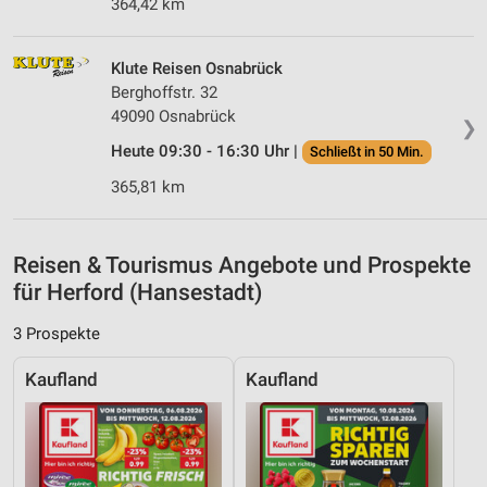
364,42 km
Speichern von oder Zugriff auf Informationen
auf einem Endgerät
Klute Reisen Osnabrück
Berghoffstr. 32
Verwendung reduzierter Daten zur Auswahl von
Werbeanzeigen
49090 Osnabrück
❯
Heute 09:30 - 16:30 Uhr |
Schließt in 50 Min.
Erstellung von Profilen für personalisierte
Werbung
365,81 km
Verwendung von Profilen zur Auswahl
personalisierter Werbung
Reisen & Tourismus Angebote und Prospekte
Erstellung von Profilen zur Personalisierung
für Herford (Hansestadt)
von Inhalten
3 Prospekte
Verwendung von Profilen zur Auswahl
personalisierter Inhalte
Kaufland
Kaufland
Messung der Werbeleistung
Messung der Performance von Inhalten