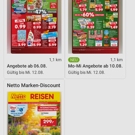
Analyse von Zielgruppen durch Statistiken oder
Kombinationen von Daten aus verschiedenen
Quellen
Entwicklung und Verbesserung der Angebote
Verwendung reduzierter Daten zur Auswahl von
Inhalten
IAB-Besonderheiten:
1,1 km
1,1 km
Verwendung genauer Standortdaten
Angebote ab 06.08.
Mo-Mi Angebote ab 10.08.
Gültig bis Mi. 12.08.
Gültig bis Mi. 12.08.
Geräte anhand von aktiv angeforderten
Informationen identifizieren
Netto Marken-Discount
Nicht-IAB-Verarbeitungszwecke:
Notwendig
Performance
Funktional