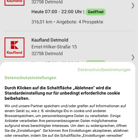
32758 Detmold
❯
Heute 07:00 - 22:00 Uhr |
Geöffnet
316,01 km • Angebote: 4 Prospekte
Kaufland Detmold
Ernst-Hilker-Straße 15
32758 Detmold
❯
Heute 07:00 - 22:00 Uhr |
Geöffnet
Datenschutzbestimmungen
314,04 km • Angebote: 4 Prospekte
Datenschutzeinstellungen
Durch Klicken auf die Schaltfläche „Ablehnen“ wird die
MERTENS-Reisen Rietberg Deutschland
Standardeinstellung nur für unbedingt erforderliche cookie
beibehalten.
Merschhemkeweg 8
33397 Rietberg Deutschland
Wir und unsere Partner speichern und/oder greifen auf Informationen auf
❯
einem Gerät zu, wie z. B. eindeutige IDs in cookie und anderen
Heute 09:00 - 12:30 13:30 - 16:30 Uhr |
Browserspeichern, um personenbezogene Daten zu verarbeiten. Einige
Anbieter verarbeiten Ihre personenbezogenen Daten möglicherweise
Schließt in 50 Min.
aufgrund eines berechtigten Interesses. Um dem zu widersprechen, öffnen
Sie die „Einstellungen“. Sie können Ihre Einstellungen akzeptieren, ablehnen
348,36 km
oder verwalten, indem Sie auf die Schaltfläche „Einstellungen verwalten“