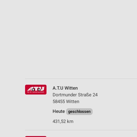
Messung der Performance von Inhalten
Analyse von Zielgruppen durch Statistiken oder Kombinationen 
Quellen
Entwicklung und Verbesserung der Angebote
Verwendung reduzierter Daten zur Auswahl von Inhalten
IAB-Besonderheiten:
Verwendung genauer Standortdaten
Geräte anhand von aktiv angeforderten Informationen identifizie
A.T.U Witten
Nicht-IAB-Verarbeitungszwecke:
Dortmunder Straße 24
Notwendig
58455 Witten
Heute
Performance
geschlossen
431,52 km
Funktional
Werbung