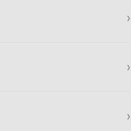
❯
❯
❯