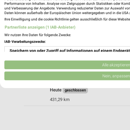
Performance von Inhalten. Analyse von Zielgruppen durch Statistiken oder Kom
und Verbesserung der Angebote. Verwendung reduzierter Daten zur Auswahl von
Daten können außerhalb der Europäischen Union weitergegeben und in die USA 
A.T.U Hagen - Haspe
Ihre Einwilligung und die cookie Richtlinie gelten ausschließlich für diese Websit
Enneper Straße 11
Partnerliste anzeigen (1 IAB-Anbieter)
58135 Hagen
Wir nutzen Ihre Daten für folgende Zwecke:
Heute
geschlossen
IAB-Verarbeitungszwecke:
431,22 km
Speichern von oder Zugriff auf Informationen auf einem Endgerät
Verwendung reduzierter Daten zur Auswahl von Werbeanzeigen
Alle akzeptiere
POLO Motorrad Store Hagen
Hochofenstr. 1
Erstellung von Profilen für personalisierte Werbung
Nein, anpassen
58135 Hagen
Verwendung von Profilen zur Auswahl personalisierter Werbung
Heute
geschlossen
Erstellung von Profilen zur Personalisierung von Inhalten
431,29 km
Verwendung von Profilen zur Auswahl personalisierter Inhalte
Messung der Werbeleistung