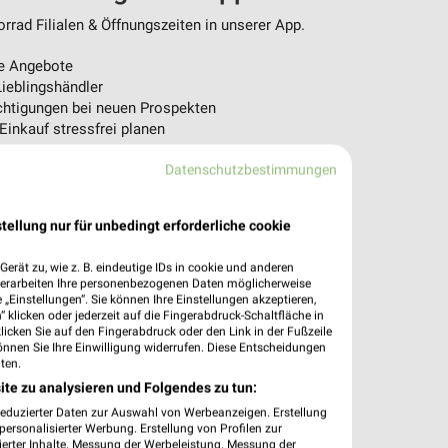
rad Filialen & Öffnungszeiten in unserer App.
e Angebote
ieblingshändler
htigungen bei neuen Prospekten
 Einkauf stressfrei planen
 App jetzt laden oder QR-Code scannen.
Datenschutzbestimmungen
tellung nur für unbedingt erforderliche cookie
erät zu, wie z. B. eindeutige IDs in cookie und anderen
verarbeiten Ihre personenbezogenen Daten möglicherweise
„Einstellungen“. Sie können Ihre Einstellungen akzeptieren,
 klicken oder jederzeit auf die Fingerabdruck-Schaltfläche in
klicken Sie auf den Fingerabdruck oder den Link in der Fußzeile
önnen Sie Ihre Einwilligung widerrufen. Diese Entscheidungen
ten.
ite zu analysieren und Folgendes zu tun:
reduzierter Daten zur Auswahl von Werbeanzeigen. Erstellung
ersonalisierter Werbung. Erstellung von Profilen zur
ierter Inhalte. Messung der Werbeleistung. Messung der