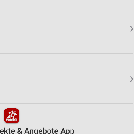
❯
❯
pekte & Angebote App