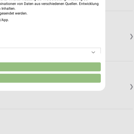
binationen von Daten aus verschiedenen Quellen. Entwicklung
 Inhalten.
gesendet werden.
e/App.
❯
n
❯