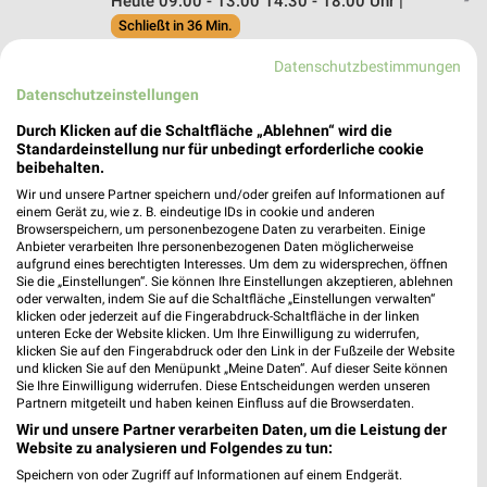
Heute 09:00 - 13:00 14:30 - 18:00 Uhr |
Schließt in 36 Min.
380,54 km • Angebote: 1 Prospekt
Datenschutzbestimmungen
Datenschutzeinstellungen
MediaMarkt Saturn Siegen
Durch Klicken auf die Schaltfläche „Ablehnen“ wird die
Hauptmarkt / Poststraße 1
Standardeinstellung nur für unbedingt erforderliche cookie
beibehalten.
57076 Siegen
❯
Wir und unsere Partner speichern und/oder greifen auf Informationen auf
Heute 10:00 - 20:00 Uhr |
Geöffnet
einem Gerät zu, wie z. B. eindeutige IDs in cookie und anderen
Browserspeichern, um personenbezogene Daten zu verarbeiten. Einige
412,17 km • Angebote: 1 Prospekt
Anbieter verarbeiten Ihre personenbezogenen Daten möglicherweise
aufgrund eines berechtigten Interesses. Um dem zu widersprechen, öffnen
Sie die „Einstellungen“. Sie können Ihre Einstellungen akzeptieren, ablehnen
oder verwalten, indem Sie auf die Schaltfläche „Einstellungen verwalten“
EURONICS Seipp Linden
klicken oder jederzeit auf die Fingerabdruck-Schaltfläche in der linken
Hauptstrasse 55
unteren Ecke der Website klicken. Um Ihre Einwilligung zu widerrufen,
klicken Sie auf den Fingerabdruck oder den Link in der Fußzeile der Website
35440 Linden
und klicken Sie auf den Menüpunkt „Meine Daten“. Auf dieser Seite können
❯
Sie Ihre Einwilligung widerrufen. Diese Entscheidungen werden unseren
Heute 09:00 - 12:30 13:30 - 18:00 Uhr |
Partnern mitgeteilt und haben keinen Einfluss auf die Browserdaten.
Schließt in 6 Min.
Wir und unsere Partner verarbeiten Daten, um die Leistung der
Website zu analysieren und Folgendes zu tun:
394,60 km • Angebote: 1 Prospekt
Speichern von oder Zugriff auf Informationen auf einem Endgerät.