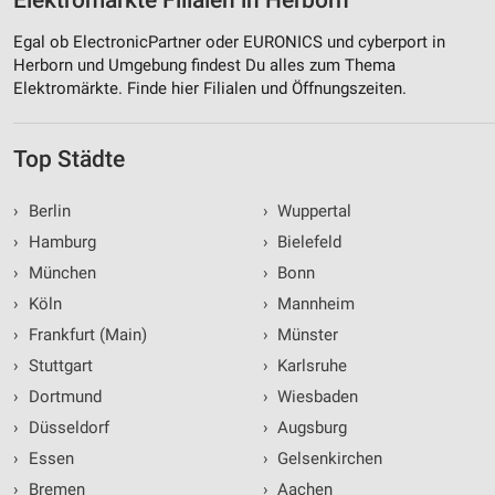
Elektromärkte Filialen in Herborn
Egal ob ElectronicPartner oder EURONICS und cyberport in
Herborn und Umgebung findest Du alles zum Thema
Elektromärkte. Finde hier Filialen und Öffnungszeiten.
Top Städte
›
Berlin
›
Wuppertal
›
Hamburg
›
Bielefeld
›
München
›
Bonn
›
Köln
›
Mannheim
›
Frankfurt (Main)
›
Münster
›
Stuttgart
›
Karlsruhe
›
Dortmund
›
Wiesbaden
›
Düsseldorf
›
Augsburg
›
Essen
›
Gelsenkirchen
›
Bremen
›
Aachen