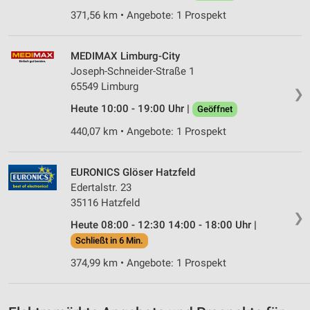
371,56 km • Angebote: 1 Prospekt
Verwendung von Profilen zur Auswahl
personalisierter Werbung
MEDIMAX Limburg-City
Erstellung von Profilen zur Personalisierung
Joseph-Schneider-Straße 1
von Inhalten
65549 Limburg
❯
Verwendung von Profilen zur Auswahl
Heute 10:00 - 19:00 Uhr |
Geöffnet
personalisierter Inhalte
440,07 km • Angebote: 1 Prospekt
Messung der Werbeleistung
EURONICS Glöser Hatzfeld
Messung der Performance von Inhalten
Edertalstr. 23
Analyse von Zielgruppen durch Statistiken oder
35116 Hatzfeld
Kombinationen von Daten aus verschiedenen
❯
Heute 08:00 - 12:30 14:00 - 18:00 Uhr |
Quellen
Schließt in 6 Min.
Entwicklung und Verbesserung der Angebote
374,99 km • Angebote: 1 Prospekt
Verwendung reduzierter Daten zur Auswahl von
Inhalten