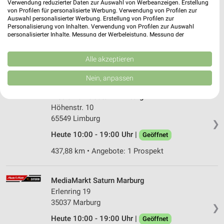
Verwendung reduzierter Daten zur Auswahl von Werbeanzeigen. Erstellung
von Profilen für personalisierte Werbung. Verwendung von Profilen zur
EP:Peter Kirchen
Auswahl personalisierter Werbung. Erstellung von Profilen zur
Siegstraße 9
Personalisierung von Inhalten. Verwendung von Profilen zur Auswahl
57548 Kirchen
personalisierter Inhalte. Messung der Werbeleistung. Messung der
❯
Performance von Inhalten. Analyse von Zielgruppen durch Statistiken oder
Heute 09:00 - 18:00 Uhr |
Kombinationen von Daten aus verschiedenen Quellen. Entwicklung und
Geöffnet
Verbesserung der Angebote. Verwendung reduzierter Daten zur Auswahl
Alle akzeptieren
425,91 km • Angebote: 2 Prospekte
von Inhalten.
Daten können außerhalb der Europäischen Union weitergegeben und in die
Nein, anpassen
USA gesendet werden.
Ihre Einwilligung und die cookie Richtlinie gelten ausschließlich für diese
MediaMarkt Saturn Limburg
Website/App.
Höhenstr. 10
Partnerliste anzeigen (1 IAB-Anbieter)
65549 Limburg
❯
Wir nutzen Ihre Daten für folgende Zwecke:
Heute 10:00 - 19:00 Uhr |
Geöffnet
IAB-Verarbeitungszwecke:
437,88 km • Angebote: 1 Prospekt
Speichern von oder Zugriff auf Informationen
auf einem Endgerät
MediaMarkt Saturn Marburg
Verwendung reduzierter Daten zur Auswahl von
Erlenring 19
Werbeanzeigen
35037 Marburg
❯
Erstellung von Profilen für personalisierte
Heute 10:00 - 19:00 Uhr |
Geöffnet
Werbung