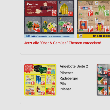
Jetzt alle "Obst & Gemüse" Themen entdecken!
Angebote Seite 2
Pilsener
Radeberger
Pils
Pilsner