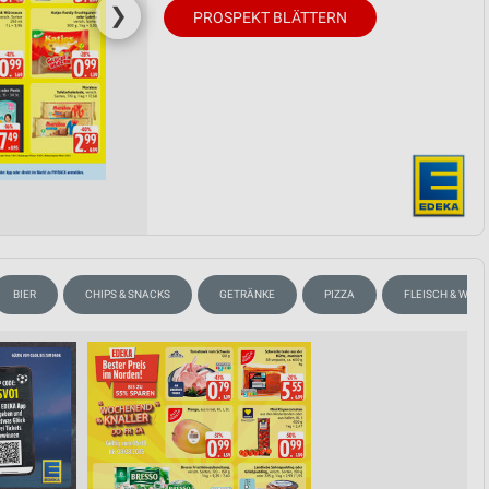
❯
PROSPEKT BLÄTTERN
BIER
CHIPS & SNACKS
GETRÄNKE
PIZZA
FLEISCH & WURS