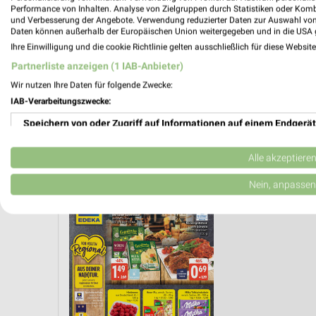
Performance von Inhalten. Analyse von Zielgruppen durch Statistiken oder Kom
und Verbesserung der Angebote. Verwendung reduzierter Daten zur Auswahl von
Daten können außerhalb der Europäischen Union weitergegeben und in die USA 
Ihre Einwilligung und die cookie Richtlinie gelten ausschließlich für diese Websit
Partnerliste anzeigen (1 IAB-Anbieter)
Wir nutzen Ihre Daten für folgende Zwecke:
IAB-Verarbeitungszwecke:
Speichern von oder Zugriff auf Informationen auf einem Endgerät
Verwendung reduzierter Daten zur Auswahl von Werbeanzeigen
Alle akzeptiere
KAFFEE
PIZZA
OBST & GEMÜSE
Erstellung von Profilen für personalisierte Werbung
Nein, anpassen
Verwendung von Profilen zur Auswahl personalisierter Werbung
Erstellung von Profilen zur Personalisierung von Inhalten
Verwendung von Profilen zur Auswahl personalisierter Inhalte
Messung der Werbeleistung