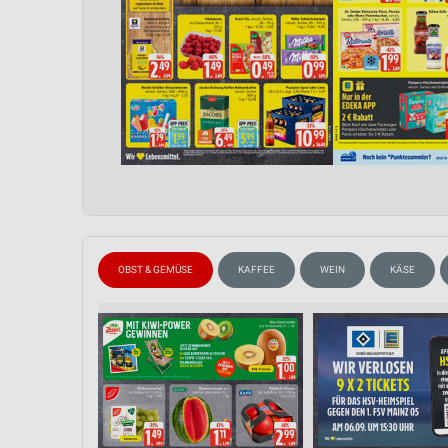
OBST & GEMÜSE
KAFFEE
WEIN
KÄSE