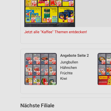
Messung der Performance von Inhalten
Analyse von Zielgruppen durch Statistiken oder Kombinationen 
Quellen
Entwicklung und Verbesserung der Angebote
Jetzt alle "Kaffee" Themen entdecken!
Verwendung reduzierter Daten zur Auswahl von Inhalten
IAB-Besonderheiten:
Verwendung genauer Standortdaten
Angebote Seite 2
Jungbullen
Geräte anhand von aktiv angeforderten Informationen identifizie
Hähnchen
Nicht-IAB-Verarbeitungszwecke:
Früchte
Kiwi
Notwendig
Performance
Funktional
Nächste Filiale
Werbung