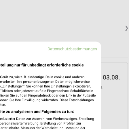
❯
Datenschutzbestimmungen
tellung nur für unbedingt erforderliche cookie
EDEKA Prospekt für
Hemmoor ab Mo. den 03.08.
erät zu, wie z. B. eindeutige IDs in cookie und anderen
verarbeiten Ihre personenbezogenen Daten möglicherweise
„Einstellungen“. Sie können Ihre Einstellungen akzeptieren,
Gültig von 03. Aug. bis 08. Aug.
 klicken oder jederzeit auf die Fingerabdruck-Schaltfläche in
klicken Sie auf den Fingerabdruck oder den Link in der Fußzeile
📅
Kalendereintrag erstellen
önnen Sie Ihre Einwilligung widerrufen. Diese Entscheidungen
ten.
ite zu analysieren und Folgendes zu tun:
❯
reduzierter Daten zur Auswahl von Werbeanzeigen. Erstellung
PROSPEKT BLÄTTERN
ersonalisierter Werbung. Erstellung von Profilen zur
ierter Inhalte. Messung der Werbeleistung. Messung der