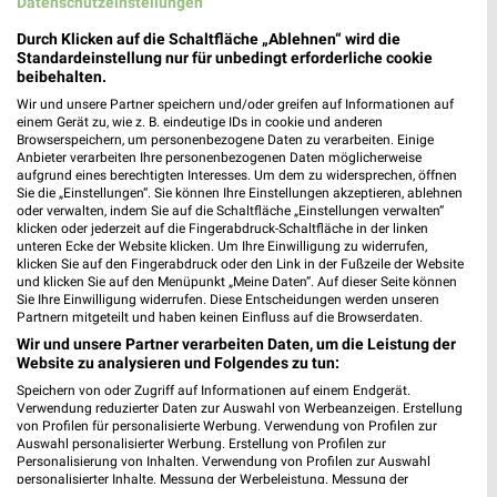
Datenschutzeinstellungen
MEHR PROSPEKTE
Durch Klicken auf die Schaltfläche „Ablehnen“ wird die
Standardeinstellung nur für unbedingt erforderliche cookie
beibehalten.
Wir und unsere Partner speichern und/oder greifen auf Informationen auf
weekli Magazin
einem Gerät zu, wie z. B. eindeutige IDs in cookie und anderen
Browserspeichern, um personenbezogene Daten zu verarbeiten. Einige
Anbieter verarbeiten Ihre personenbezogenen Daten möglicherweise
aufgrund eines berechtigten Interesses. Um dem zu widersprechen, öffnen
Sie die „Einstellungen“. Sie können Ihre Einstellungen akzeptieren, ablehnen
oder verwalten, indem Sie auf die Schaltfläche „Einstellungen verwalten“
klicken oder jederzeit auf die Fingerabdruck-Schaltfläche in der linken
unteren Ecke der Website klicken. Um Ihre Einwilligung zu widerrufen,
klicken Sie auf den Fingerabdruck oder den Link in der Fußzeile der Website
und klicken Sie auf den Menüpunkt „Meine Daten“. Auf dieser Seite können
Sie Ihre Einwilligung widerrufen. Diese Entscheidungen werden unseren
Partnern mitgeteilt und haben keinen Einfluss auf die Browserdaten.
Erlebe mit Lidl und Andre Agassi die neuesten Silvercrest Küchengeräte
Mit Lidl Plus 3 für 2 - im laut DtGv besten Backshop
Wir und unsere Partner verarbeiten Daten, um die Leistung der
17.04.2026
10.04.2026
Website zu analysieren und Folgendes zu tun:
Speichern von oder Zugriff auf Informationen auf einem Endgerät.
Verwendung reduzierter Daten zur Auswahl von Werbeanzeigen. Erstellung
von Profilen für personalisierte Werbung. Verwendung von Profilen zur
Auswahl personalisierter Werbung. Erstellung von Profilen zur
Personalisierung von Inhalten. Verwendung von Profilen zur Auswahl
personalisierter Inhalte. Messung der Werbeleistung. Messung der