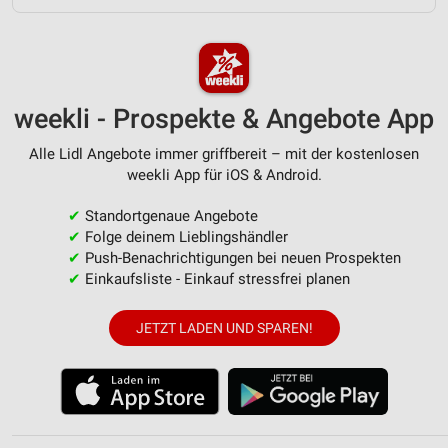
Erstellung von Profilen zur Personalisierung
von Inhalten
Verwendung von Profilen zur Auswahl
personalisierter Inhalte
weekli - Prospekte & Angebote App
Messung der Werbeleistung
Alle Lidl Angebote immer griffbereit – mit der kostenlosen
Messung der Performance von Inhalten
weekli App für iOS & Android.
Analyse von Zielgruppen durch Statistiken oder
✔
Standortgenaue Angebote
Kombinationen von Daten aus verschiedenen
✔
Folge deinem Lieblingshändler
Quellen
✔
Push-Benachrichtigungen bei neuen Prospekten
✔
Einkaufsliste - Einkauf stressfrei planen
Entwicklung und Verbesserung der Angebote
Verwendung reduzierter Daten zur Auswahl von
JETZT LADEN UND SPAREN!
Inhalten
IAB-Besonderheiten:
Verwendung genauer Standortdaten
Geräte anhand von aktiv angeforderten