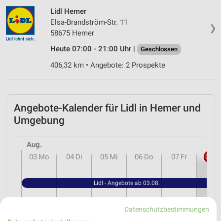
Lidl Hemer
Elsa-Brandström-Str. 11
❯
58675 Hemer
Heute 07:00 - 21:00 Uhr |
Geschlossen
406,32 km • Angebote: 2 Prospekte
Angebote-Kalender für Lidl in Hemer und
Umgebung
Aug.
03
Mo
04
Di
05
Mi
06
Do
07
Fr
08
S
Lidl - Angebote ab 03.08.
Datenschutzbestimmungen