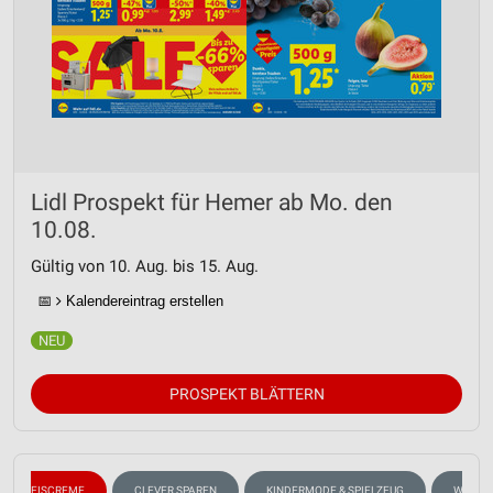
Lidl Prospekt für Hemer ab Mo. den
10.08.
Gültig von 10. Aug. bis 15. Aug.
📅
Kalendereintrag erstellen
PROSPEKT BLÄTTERN
EISCREME
CLEVER SPAREN
KINDERMODE & SPIELZEUG
WHISKE