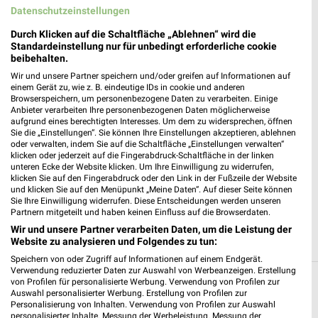
270,48 km • Angebote: 3 Prospekte
Datenschutzeinstellungen
Durch Klicken auf die Schaltfläche „Ablehnen“ wird die
Action Oberkotzau
Standardeinstellung nur für unbedingt erforderliche cookie
beibehalten.
Hofer Straße 69
95145 Oberkotzau
Wir und unsere Partner speichern und/oder greifen auf Informationen auf
❯
einem Gerät zu, wie z. B. eindeutige IDs in cookie und anderen
Heute 09:00 - 20:00 Uhr |
Geschlossen
Browserspeichern, um personenbezogene Daten zu verarbeiten. Einige
Anbieter verarbeiten Ihre personenbezogenen Daten möglicherweise
270,51 km • Angebote: 1 Prospekt
aufgrund eines berechtigten Interesses. Um dem zu widersprechen, öffnen
Sie die „Einstellungen“. Sie können Ihre Einstellungen akzeptieren, ablehnen
oder verwalten, indem Sie auf die Schaltfläche „Einstellungen verwalten“
klicken oder jederzeit auf die Fingerabdruck-Schaltfläche in der linken
NORMA Oberkotzau
unteren Ecke der Website klicken. Um Ihre Einwilligung zu widerrufen,
Hofer Straße 86
klicken Sie auf den Fingerabdruck oder den Link in der Fußzeile der Website
und klicken Sie auf den Menüpunkt „Meine Daten“. Auf dieser Seite können
95145 Oberkotzau
❯
Sie Ihre Einwilligung widerrufen. Diese Entscheidungen werden unseren
Partnern mitgeteilt und haben keinen Einfluss auf die Browserdaten.
Heute 07:00 - 20:00 Uhr |
Öffnet in 20 Min.
Wir und unsere Partner verarbeiten Daten, um die Leistung der
270,16 km • Angebote: 4 Prospekte
Website zu analysieren und Folgendes zu tun:
Speichern von oder Zugriff auf Informationen auf einem Endgerät.
Verwendung reduzierter Daten zur Auswahl von Werbeanzeigen. Erstellung
von Profilen für personalisierte Werbung. Verwendung von Profilen zur
Discounter Angebote und Prospekte für
Auswahl personalisierter Werbung. Erstellung von Profilen zur
Personalisierung von Inhalten. Verwendung von Profilen zur Auswahl
Helmbrechts
personalisierter Inhalte. Messung der Werbeleistung. Messung der