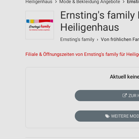
Heiligenhaus
Mode & Bekleidung Angebote
Ernst
Ernsting's family
Heiligenhaus
Ernsting's family
› Von fröhlichen Fam
Filiale & Öffnungszeiten von Ernsting's family für Heil
Aktuell kein
ZUR 
WEITERE MOD