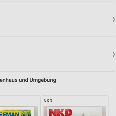
von Daten aus verschiedenen
❯
❯
ren
igenhaus und Umgebung
NKD