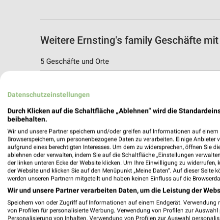
Weitere Ernsting's family Geschäfte m
5 Geschäfte und Orte
Ernsting's family Angebote in Velbert
Datenschutzeinstellungen
Velbert, Deutschland
Durch Klicken auf die Schaltfläche „Ablehnen“ wird die Standardeins
beibehalten.
455,13 km
Wir und unsere Partner speichern und/oder greifen auf Informationen auf einem G
Browserspeichern, um personenbezogene Daten zu verarbeiten. Einige Anbieter 
aufgrund eines berechtigten Interesses. Um dem zu widersprechen, öffnen Sie die 
Ernsting's family Angebote in Wülfrath
ablehnen oder verwalten, indem Sie auf die Schaltfläche „Einstellungen verwalten“
Wülfrath, Deutschland
der linken unteren Ecke der Website klicken. Um Ihre Einwilligung zu widerrufen, 
der Website und klicken Sie auf den Menüpunkt „Meine Daten“. Auf dieser Seite k
werden unseren Partnern mitgeteilt und haben keinen Einfluss auf die Browserda
458,05 km
Wir und unsere Partner verarbeiten Daten, um die Leistung der Webs
Speichern von oder Zugriff auf Informationen auf einem Endgerät. Verwendung 
von Profilen für personalisierte Werbung. Verwendung von Profilen zur Auswahl p
Ernsting's family Angebote in Ratingen-B
Personalisierung von Inhalten. Verwendung von Profilen zur Auswahl personalis