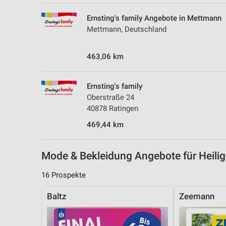
Messung der Performance von Inhalten
Ernsting's family Angebote in Mettmann
Analyse von Zielgruppen durch Statistiken oder Kombinationen 
Mettmann, Deutschland
Quellen
463,06 km
Entwicklung und Verbesserung der Angebote
Verwendung reduzierter Daten zur Auswahl von Inhalten
Ernsting's family
IAB-Besonderheiten:
Oberstraße 24
40878 Ratingen
Verwendung genauer Standortdaten
469,44 km
Geräte anhand von aktiv angeforderten Informationen identifizie
Nicht-IAB-Verarbeitungszwecke:
Mode & Bekleidung Angebote für Heil
Notwendig
16 Prospekte
Performance
Baltz
Zeemann
Funktional
Werbung