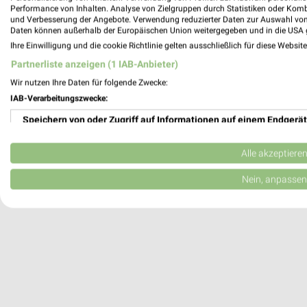
Performance von Inhalten. Analyse von Zielgruppen durch Statistiken oder Kom
Ratingen-Breitscheid, Deutschland
und Verbesserung der Angebote. Verwendung reduzierter Daten zur Auswahl von
Daten können außerhalb der Europäischen Union weitergegeben und in die USA 
Ihre Einwilligung und die cookie Richtlinie gelten ausschließlich für diese Websit
466,35 km
Partnerliste anzeigen (1 IAB-Anbieter)
Wir nutzen Ihre Daten für folgende Zwecke:
IAB-Verarbeitungszwecke:
Speichern von oder Zugriff auf Informationen auf einem Endgerät
Verwendung reduzierter Daten zur Auswahl von Werbeanzeigen
Alle akzeptiere
Erstellung von Profilen für personalisierte Werbung
Nein, anpassen
Verwendung von Profilen zur Auswahl personalisierter Werbung
Erstellung von Profilen zur Personalisierung von Inhalten
Verwendung von Profilen zur Auswahl personalisierter Inhalte
Messung der Werbeleistung