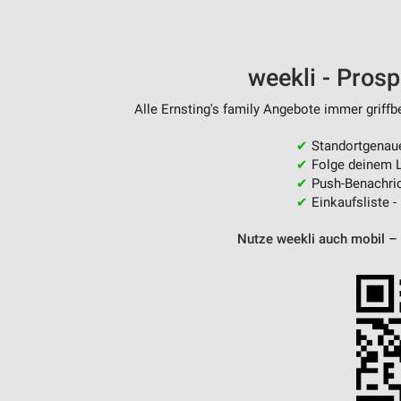
weekli - Pros
Alle Ernsting's family Angebote immer griffb
✔
Standortgenau
✔
Folge deinem L
✔
Push-Benachric
✔
Einkaufsliste -
Nutze weekli auch mobil –