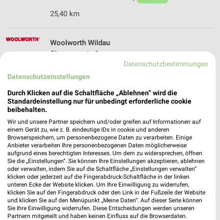
25,40 km
Woolworth Wildau
Chausseestr. 1
Datenschutzbestimmungen
15745 Wildau
❯
Datenschutzeinstellungen
Heute 10:00 - 20:00 Uhr |
Geöffnet
Durch Klicken auf die Schaltfläche „Ablehnen“ wird die
26,57 km
Standardeinstellung nur für unbedingt erforderliche cookie
beibehalten.
Wir und unsere Partner speichern und/oder greifen auf Informationen auf
KiK Gosen
einem Gerät zu, wie z. B. eindeutige IDs in cookie und anderen
Am Müggelpark 10
Browserspeichern, um personenbezogene Daten zu verarbeiten. Einige
Anbieter verarbeiten Ihre personenbezogenen Daten möglicherweise
15537 Gosen
❯
aufgrund eines berechtigten Interesses. Um dem zu widersprechen, öffnen
Sie die „Einstellungen“. Sie können Ihre Einstellungen akzeptieren, ablehnen
Heute 09:00 - 18:00 Uhr |
Geöffnet
oder verwalten, indem Sie auf die Schaltfläche „Einstellungen verwalten“
klicken oder jederzeit auf die Fingerabdruck-Schaltfläche in der linken
25,12 km • Angebote: 1 Prospekt
unteren Ecke der Website klicken. Um Ihre Einwilligung zu widerrufen,
klicken Sie auf den Fingerabdruck oder den Link in der Fußzeile der Website
und klicken Sie auf den Menüpunkt „Meine Daten“. Auf dieser Seite können
KiK Wildau
Sie Ihre Einwilligung widerrufen. Diese Entscheidungen werden unseren
Partnern mitgeteilt und haben keinen Einfluss auf die Browserdaten.
Am Kleingewerbegebiet 2