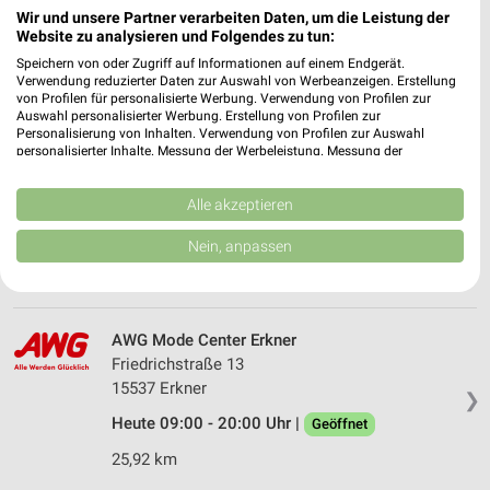
Wir und unsere Partner verarbeiten Daten, um die Leistung der
15745 Wildau
❯
Website zu analysieren und Folgendes zu tun:
Heute 09:00 - 18:00 Uhr |
Geöffnet
Speichern von oder Zugriff auf Informationen auf einem Endgerät.
Verwendung reduzierter Daten zur Auswahl von Werbeanzeigen. Erstellung
26,23 km • Angebote: 1 Prospekt
von Profilen für personalisierte Werbung. Verwendung von Profilen zur
Auswahl personalisierter Werbung. Erstellung von Profilen zur
Personalisierung von Inhalten. Verwendung von Profilen zur Auswahl
personalisierter Inhalte. Messung der Werbeleistung. Messung der
Ernsting's family Erkner
Performance von Inhalten. Analyse von Zielgruppen durch Statistiken oder
Friedrichstraße 22 A
Kombinationen von Daten aus verschiedenen Quellen. Entwicklung und
15537 Erkner
Verbesserung der Angebote. Verwendung reduzierter Daten zur Auswahl
Alle akzeptieren
❯
von Inhalten.
Heute 09:00 - 13:00 Uhr |
Daten können außerhalb der Europäischen Union weitergegeben und in die
Geöffnet
Nein, anpassen
USA gesendet werden.
26,03 km
Ihre Einwilligung und die cookie Richtlinie gelten ausschließlich für diese
Website/App.
Partnerliste anzeigen (1 IAB-Anbieter)
AWG Mode Center Erkner
Wir nutzen Ihre Daten für folgende Zwecke:
Friedrichstraße 13
IAB-Verarbeitungszwecke:
15537 Erkner
❯
Speichern von oder Zugriff auf Informationen
Heute 09:00 - 20:00 Uhr |
Geöffnet
auf einem Endgerät
25,92 km
Verwendung reduzierter Daten zur Auswahl von