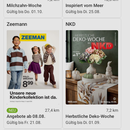
Milchzahn-Woche
Inspiriert vom Meer
Verwendung reduzierter Daten zur Auswahl von
Gültig bis Do. 01.10.
Gültig bis Di. 25.08.
Inhalten
IAB-Besonderheiten:
Zeemann
NKD
Verwendung genauer Standortdaten
Geräte anhand von aktiv angeforderten
Informationen identifizieren
Nicht-IAB-Verarbeitungszwecke:
Notwendig
Performance
Funktional
Werbung
27,4 km
7,2 km
Angebote ab 08.08.
Herbstliche Deko-Woche
Gültig bis Fr. 21.08.
Gültig bis Di. 01.09.