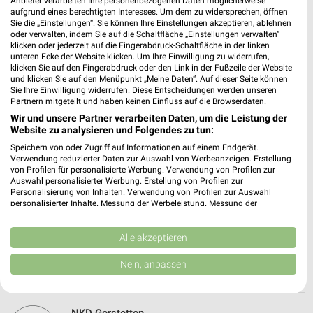
Anbieter verarbeiten Ihre personenbezogenen Daten möglicherweise
aufgrund eines berechtigten Interesses. Um dem zu widersprechen, öffnen
Heute 09:00 - 19:00 Uhr |
Geschlossen
Sie die „Einstellungen“. Sie können Ihre Einstellungen akzeptieren, ablehnen
oder verwalten, indem Sie auf die Schaltfläche „Einstellungen verwalten“
487,35 km
klicken oder jederzeit auf die Fingerabdruck-Schaltfläche in der linken
unteren Ecke der Website klicken. Um Ihre Einwilligung zu widerrufen,
klicken Sie auf den Fingerabdruck oder den Link in der Fußzeile der Website
AWG Mode Center Giengen an der Brenz
und klicken Sie auf den Menüpunkt „Meine Daten“. Auf dieser Seite können
Sie Ihre Einwilligung widerrufen. Diese Entscheidungen werden unseren
Riedstraße 40
Partnern mitgeteilt und haben keinen Einfluss auf die Browserdaten.
89537 Giengen an der Brenz
❯
Wir und unsere Partner verarbeiten Daten, um die Leistung der
Website zu analysieren und Folgendes zu tun:
Heute 09:00 - 19:00 Uhr |
Geschlossen
Speichern von oder Zugriff auf Informationen auf einem Endgerät.
487,70 km
Verwendung reduzierter Daten zur Auswahl von Werbeanzeigen. Erstellung
von Profilen für personalisierte Werbung. Verwendung von Profilen zur
Auswahl personalisierter Werbung. Erstellung von Profilen zur
Personalisierung von Inhalten. Verwendung von Profilen zur Auswahl
KiK Gerstetten Innenstadt
personalisierter Inhalte. Messung der Werbeleistung. Messung der
Osterstraße 28
Performance von Inhalten. Analyse von Zielgruppen durch Statistiken oder
89547 Gerstetten Innenstadt
Kombinationen von Daten aus verschiedenen Quellen. Entwicklung und
❯
Verbesserung der Angebote. Verwendung reduzierter Daten zur Auswahl
Alle akzeptieren
Heute 09:00 - 19:00 Uhr |
von Inhalten.
Geschlossen
Daten können außerhalb der Europäischen Union weitergegeben und in die
Nein, anpassen
USA gesendet werden.
494,61 km • Angebote: 1 Prospekt
Ihre Einwilligung und die cookie Richtlinie gelten ausschließlich für diese
Website/App.