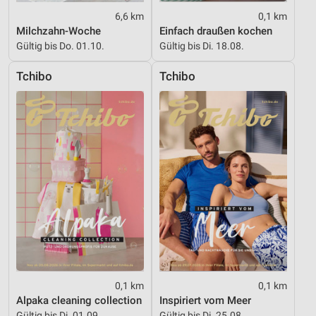
Funktional
6,6 km
0,1 km
Milchzahn-Woche
Einfach draußen kochen
Werbung
Gültig bis Do. 01.10.
Gültig bis Di. 18.08.
Tchibo
Tchibo
0,1 km
0,1 km
Alpaka cleaning collection
Inspiriert vom Meer
Gültig bis Di. 01.09.
Gültig bis Di. 25.08.