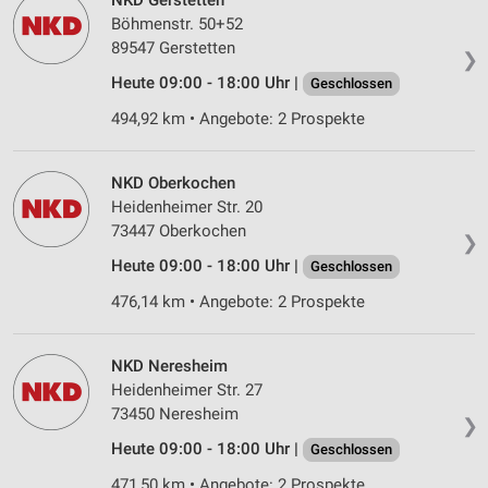
NKD Gerstetten
Partnerliste anzeigen (1 IAB-Anbieter)
Böhmenstr. 50+52
Wir nutzen Ihre Daten für folgende Zwecke:
89547 Gerstetten
❯
IAB-Verarbeitungszwecke:
Heute 09:00 - 18:00 Uhr |
Geschlossen
Speichern von oder Zugriff auf Informationen
auf einem Endgerät
494,92 km • Angebote: 2 Prospekte
Verwendung reduzierter Daten zur Auswahl von
Werbeanzeigen
NKD Oberkochen
Heidenheimer Str. 20
Erstellung von Profilen für personalisierte
73447 Oberkochen
Werbung
❯
Heute 09:00 - 18:00 Uhr |
Geschlossen
Verwendung von Profilen zur Auswahl
personalisierter Werbung
476,14 km • Angebote: 2 Prospekte
Erstellung von Profilen zur Personalisierung
von Inhalten
NKD Neresheim
Heidenheimer Str. 27
Verwendung von Profilen zur Auswahl
73450 Neresheim
❯
personalisierter Inhalte
Heute 09:00 - 18:00 Uhr |
Geschlossen
Messung der Werbeleistung
471,50 km • Angebote: 2 Prospekte