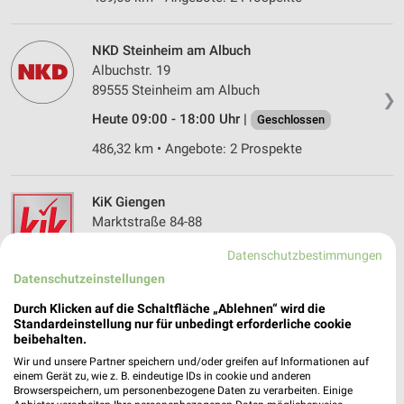
NKD Steinheim am Albuch
Albuchstr. 19
89555 Steinheim am Albuch
❯
Heute 09:00 - 18:00 Uhr |
Geschlossen
486,32 km • Angebote: 2 Prospekte
KiK Giengen
Marktstraße 84-88
89537 Giengen
❯
Datenschutzbestimmungen
Heute 09:00 - 19:00 Uhr |
Geschlossen
Datenschutzeinstellungen
487,39 km • Angebote: 1 Prospekt
Durch Klicken auf die Schaltfläche „Ablehnen“ wird die
Standardeinstellung nur für unbedingt erforderliche cookie
beibehalten.
Ernsting's family Giengen an der Brenz
Wir und unsere Partner speichern und/oder greifen auf Informationen auf
Marktstraße 88
einem Gerät zu, wie z. B. eindeutige IDs in cookie und anderen
Browserspeichern, um personenbezogene Daten zu verarbeiten. Einige
89537 Giengen an der Brenz
❯