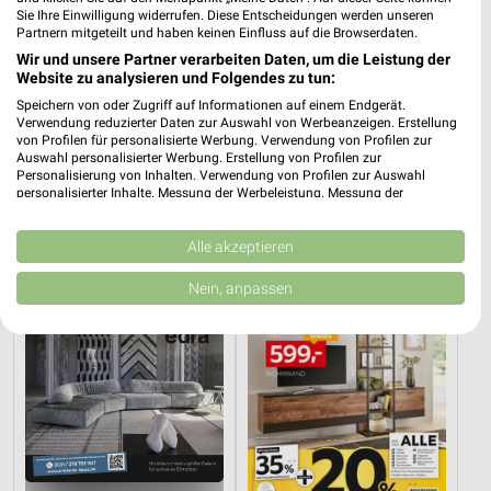
Sie Ihre Einwilligung widerrufen. Diese Entscheidungen werden unseren
Partnern mitgeteilt und haben keinen Einfluss auf die Browserdaten.
Wir und unsere Partner verarbeiten Daten, um die Leistung der
Website zu analysieren und Folgendes zu tun:
Speichern von oder Zugriff auf Informationen auf einem Endgerät.
Verwendung reduzierter Daten zur Auswahl von Werbeanzeigen. Erstellung
42,2 km
41,1 km
von Profilen für personalisierte Werbung. Verwendung von Profilen zur
Angebote ab 11.07.
Dieter Knoll
Auswahl personalisierter Werbung. Erstellung von Profilen zur
Noch heute gültig
Gültig bis Fr. 14.08.
Personalisierung von Inhalten. Verwendung von Profilen zur Auswahl
personalisierter Inhalte. Messung der Werbeleistung. Messung der
Performance von Inhalten. Analyse von Zielgruppen durch Statistiken oder
XXXLutz
XXXLutz
Kombinationen von Daten aus verschiedenen Quellen. Entwicklung und
Verbesserung der Angebote. Verwendung reduzierter Daten zur Auswahl
Alle akzeptieren
von Inhalten.
Daten können außerhalb der Europäischen Union weitergegeben und in die
Nein, anpassen
USA gesendet werden.
Ihre Einwilligung und die cookie Richtlinie gelten ausschließlich für diese
Website/App.
Partnerliste anzeigen (1 IAB-Anbieter)
Wir nutzen Ihre Daten für folgende Zwecke:
IAB-Verarbeitungszwecke:
Speichern von oder Zugriff auf Informationen
auf einem Endgerät