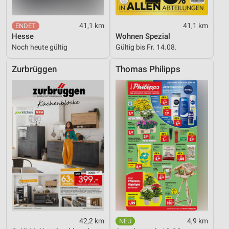
Verwendung reduzierter Daten zur Auswahl von
Werbeanzeigen
41,1 km
41,1 km
Hesse
Wohnen Spezial
Erstellung von Profilen für personalisierte
Noch heute gültig
Gültig bis Fr. 14.08.
Werbung
Zurbrüggen
Thomas Philipps
Verwendung von Profilen zur Auswahl
personalisierter Werbung
Erstellung von Profilen zur Personalisierung
von Inhalten
Verwendung von Profilen zur Auswahl
personalisierter Inhalte
Messung der Werbeleistung
Messung der Performance von Inhalten
Analyse von Zielgruppen durch Statistiken oder
Kombinationen von Daten aus verschiedenen
42,2 km
4,9 km
Quellen