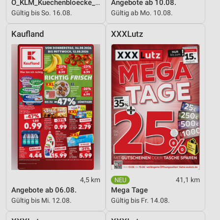
O_KLM_Kuechenbloecke_01_26_ES
Angebote ab 10.08.
Gültig bis So. 16.08.
Gültig ab Mo. 10.08.
Entwicklung und Verbesserung der Angebote
Verwendung reduzierter Daten zur Auswahl von
Kaufland
XXXLutz
Inhalten
IAB-Besonderheiten:
Verwendung genauer Standortdaten
Geräte anhand von aktiv angeforderten
Informationen identifizieren
Nicht-IAB-Verarbeitungszwecke:
Notwendig
Performance
Funktional
4,5 km
41,1 km
Angebote ab 06.08.
Mega Tage
Werbung
Gültig bis Mi. 12.08.
Gültig bis Fr. 14.08.