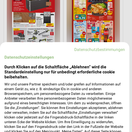
Datenschutzbestimmungen
4,8 km
1 km
Datenschutzeinstellungen
Angebote ab 08.08.
Angebote ab 03.08.
Gültig bis Fr. 14.08.
Noch heute gültig
Durch Klicken auf die Schaltfläche „Ablehnen“ wird die
Standardeinstellung nur für unbedingt erforderliche cookie
beibehalten.
Zurbrüggen
XXXLutz
Wir und unsere Partner speichern und/oder greifen auf Informationen auf
einem Gerät zu, wie z. B. eindeutige IDs in cookie und anderen
Browserspeichern, um personenbezogene Daten zu verarbeiten. Einige
Anbieter verarbeiten Ihre personenbezogenen Daten möglicherweise
aufgrund eines berechtigten Interesses. Um dem zu widersprechen, öffnen
Sie die „Einstellungen“. Sie können Ihre Einstellungen akzeptieren, ablehnen
oder verwalten, indem Sie auf die Schaltfläche „Einstellungen verwalten“
klicken oder jederzeit auf die Fingerabdruck-Schaltfläche in der linken
unteren Ecke der Website klicken. Um Ihre Einwilligung zu widerrufen,
klicken Sie auf den Fingerabdruck oder den Link in der Fußzeile der Website
und klicken Sie auf den Menüpunkt „Meine Daten“. Auf dieser Seite können