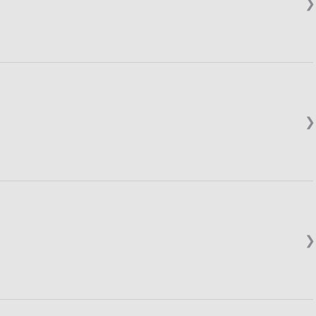
❯
❯
❯