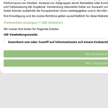
NORDSEE Autobahnraststätte Ostetal Süd
Performance von Inhalten. Analyse von Zielgruppen durch Statistiken oder Kom
und Verbesserung der Angebote. Verwendung reduzierter Daten zur Auswahl von
Zur Autobahn 2-4
Daten können außerhalb der Europäischen Union weitergegeben und in die USA 
27419 Tiste
Ihre Einwilligung und die cookie Richtlinie gelten ausschließlich für diese Websit
Heute 11:00 - 19:00 Uhr |
Öffnet in 36 Min
Partnerliste anzeigen (1 IAB-Anbieter)
273,58 km
Wir nutzen Ihre Daten für folgende Zwecke:
IAB-Verarbeitungszwecke:
Speichern von oder Zugriff auf Informationen auf einem Endgerät
McDonald's Gyhum
An der Autobahn 3
Verwendung reduzierter Daten zur Auswahl von Werbeanzeigen
27404 Gyhum
Alle akzeptiere
Heute 00:00 - 24:00 Uhr |
Geöffnet
Erstellung von Profilen für personalisierte Werbung
Nein, anpassen
286,33 km
Verwendung von Profilen zur Auswahl personalisierter Werbung
Erstellung von Profilen zur Personalisierung von Inhalten
Verwendung von Profilen zur Auswahl personalisierter Inhalte
Messung der Werbeleistung