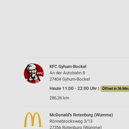
Messung der Performance von Inhalten
Analyse von Zielgruppen durch Statistiken oder Kombinationen 
Quellen
Entwicklung und Verbesserung der Angebote
Verwendung reduzierter Daten zur Auswahl von Inhalten
IAB-Besonderheiten:
Verwendung genauer Standortdaten
KFC Gyhum-Bockel
An der Autobahn 8
Geräte anhand von aktiv angeforderten Informationen identifizie
27404 Gyhum-Bockel
Nicht-IAB-Verarbeitungszwecke:
Heute 11:00 - 22:00 Uhr |
Öffnet in 36 Min
Notwendig
286,26 km
Performance
McDonald's Rotenburg (Wümme)
Funktional
Rönnebrocksweg 3/13
27356 Rotenburg (Wümme)
Werbung