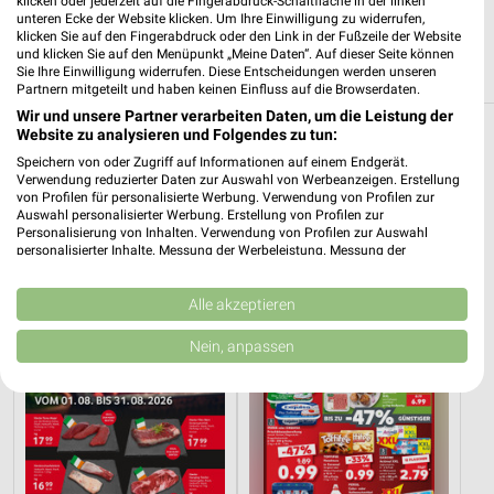
klicken oder jederzeit auf die Fingerabdruck-Schaltfläche in der linken
Wildkamp 38
unteren Ecke der Website klicken. Um Ihre Einwilligung zu widerrufen,
❯
38226 Salzgitter
klicken Sie auf den Fingerabdruck oder den Link in der Fußzeile der Website
und klicken Sie auf den Menüpunkt „Meine Daten“. Auf dieser Seite können
211,88 km
Sie Ihre Einwilligung widerrufen. Diese Entscheidungen werden unseren
Partnern mitgeteilt und haben keinen Einfluss auf die Browserdaten.
Wir und unsere Partner verarbeiten Daten, um die Leistung der
Website zu analysieren und Folgendes zu tun:
Supermärkte Angebote und Prospekte für
Speichern von oder Zugriff auf Informationen auf einem Endgerät.
Heere
Verwendung reduzierter Daten zur Auswahl von Werbeanzeigen. Erstellung
von Profilen für personalisierte Werbung. Verwendung von Profilen zur
Auswahl personalisierter Werbung. Erstellung von Profilen zur
13 Prospekte
Personalisierung von Inhalten. Verwendung von Profilen zur Auswahl
personalisierter Inhalte. Messung der Werbeleistung. Messung der
SELGROS
Kaufland
Performance von Inhalten. Analyse von Zielgruppen durch Statistiken oder
Kombinationen von Daten aus verschiedenen Quellen. Entwicklung und
Verbesserung der Angebote. Verwendung reduzierter Daten zur Auswahl
Alle akzeptieren
von Inhalten.
Daten können außerhalb der Europäischen Union weitergegeben und in die
Nein, anpassen
USA gesendet werden.
Ihre Einwilligung und die cookie Richtlinie gelten ausschließlich für diese
Website/App.
Partnerliste anzeigen (1 IAB-Anbieter)
Wir nutzen Ihre Daten für folgende Zwecke:
IAB-Verarbeitungszwecke: