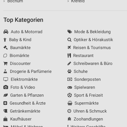
›
Bochum
›
Krefeld
Top Kategorien
Auto & Motorrad
Mode & Bekleidung
Baby & Kind
Optiker & Hörakustik
Baumärkte
Reisen & Tourismus
Biomärkte
Restaurant
Discounter
Schreibwaren & Büro
Drogerie & Parfümerie
Schuhe
Elektromärkte
Sonderposten
Foto & Video
Spielwaren
Garten & Pflanzen
Sport & Freizeit
Gesundheit & Ärzte
Supermärkte
Getränkemärkte
Uhren & Schmuck
Kaufhäuser
Zoohandlungen
Möbel & Wohnen
Weitere Geschäfte