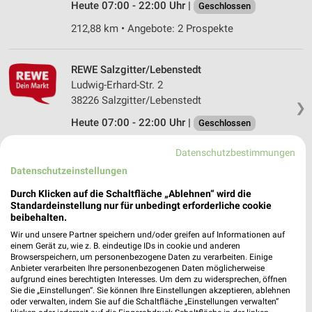
Heute 07:00 - 22:00 Uhr |
Geschlossen
212,88 km • Angebote: 2 Prospekte
REWE Salzgitter/Lebenstedt
Ludwig-Erhard-Str. 2
38226 Salzgitter/Lebenstedt
❯
Heute 07:00 - 22:00 Uhr |
Geschlossen
212,44 km
Datenschutzbestimmungen
Datenschutzeinstellungen
Nah und Gut Raffert Hahausen
Durch Klicken auf die Schaltfläche „Ablehnen“ wird die
Am Platz 6
Standardeinstellung nur für unbedingt erforderliche cookie
38729 Hahausen
beibehalten.
❯
Wir und unsere Partner speichern und/oder greifen auf Informationen auf
Heute 06:00 - 12:00 Uhr |
Geschlossen
einem Gerät zu, wie z. B. eindeutige IDs in cookie und anderen
Browserspeichern, um personenbezogene Daten zu verarbeiten. Einige
226,13 km
Anbieter verarbeiten Ihre personenbezogenen Daten möglicherweise
aufgrund eines berechtigten Interesses. Um dem zu widersprechen, öffnen
Sie die „Einstellungen“. Sie können Ihre Einstellungen akzeptieren, ablehnen
oder verwalten, indem Sie auf die Schaltfläche „Einstellungen verwalten“
NP-Markt Salzgitter - Lebenstedt