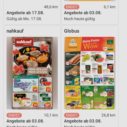
Analyse von Zielgruppen durch Statistiken oder
Kombinationen von Daten aus verschiedenen
48,6 km
6,1 km
Quellen
Angebote ab 17.08.
Angebote ab 03.08.
Gültig ab Mo. 17.08.
Noch heute gültig
Entwicklung und Verbesserung der Angebote
nahkauf
Globus
Verwendung reduzierter Daten zur Auswahl von
Inhalten
IAB-Besonderheiten:
Verwendung genauer Standortdaten
Geräte anhand von aktiv angeforderten
Informationen identifizieren
Nicht-IAB-Verarbeitungszwecke:
Notwendig
Performance
Funktional
10,1 km
26,8 km
Angebote ab 03.08.
Angebote ab 03.08.
Werbung
Noch heute gültig
Noch heute gültig