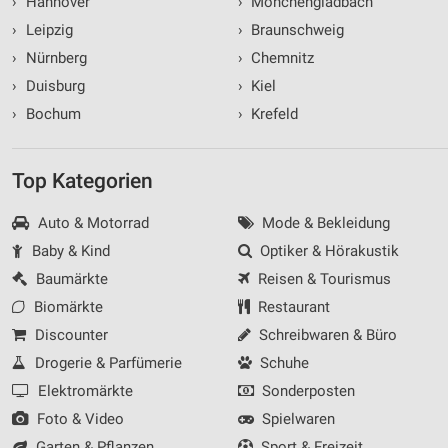
›
Hannover
›
Mönchengladbach
›
Leipzig
›
Braunschweig
›
Nürnberg
›
Chemnitz
›
Duisburg
›
Kiel
›
Bochum
›
Krefeld
Top Kategorien
Auto & Motorrad
Mode & Bekleidung
Baby & Kind
Optiker & Hörakustik
Baumärkte
Reisen & Tourismus
Biomärkte
Restaurant
Discounter
Schreibwaren & Büro
Drogerie & Parfümerie
Schuhe
Elektromärkte
Sonderposten
Foto & Video
Spielwaren
Garten & Pflanzen
Sport & Freizeit