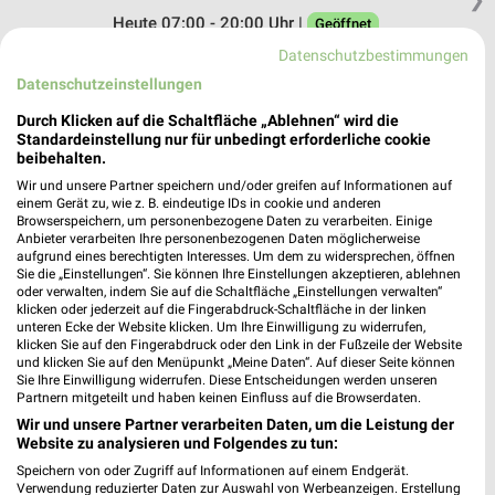
Heute 07:00 - 20:00 Uhr |
Geöffnet
Datenschutzbestimmungen
500,28 km
Datenschutzeinstellungen
Durch Klicken auf die Schaltfläche „Ablehnen“ wird die
dm München
Standardeinstellung nur für unbedingt erforderliche cookie
Schleißheimer Straße 506
beibehalten.
80933 München
❯
Wir und unsere Partner speichern und/oder greifen auf Informationen auf
einem Gerät zu, wie z. B. eindeutige IDs in cookie und anderen
Heute 08:00 - 20:00 Uhr |
Öffnet in 37 Min.
Browserspeichern, um personenbezogene Daten zu verarbeiten. Einige
Anbieter verarbeiten Ihre personenbezogenen Daten möglicherweise
496,35 km
aufgrund eines berechtigten Interesses. Um dem zu widersprechen, öffnen
Sie die „Einstellungen“. Sie können Ihre Einstellungen akzeptieren, ablehnen
oder verwalten, indem Sie auf die Schaltfläche „Einstellungen verwalten“
Rossmann München
klicken oder jederzeit auf die Fingerabdruck-Schaltfläche in der linken
unteren Ecke der Website klicken. Um Ihre Einwilligung zu widerrufen,
Lerchenstr. 7a
klicken Sie auf den Fingerabdruck oder den Link in der Fußzeile der Website
80995 München
und klicken Sie auf den Menüpunkt „Meine Daten“. Auf dieser Seite können
❯
Sie Ihre Einwilligung widerrufen. Diese Entscheidungen werden unseren
Heute 08:00 - 20:00 Uhr |
Öffnet in 37 Min.
Partnern mitgeteilt und haben keinen Einfluss auf die Browserdaten.
Wir und unsere Partner verarbeiten Daten, um die Leistung der
497,86 km • Angebote: 2 Prospekte
Website zu analysieren und Folgendes zu tun:
Speichern von oder Zugriff auf Informationen auf einem Endgerät.
Verwendung reduzierter Daten zur Auswahl von Werbeanzeigen. Erstellung