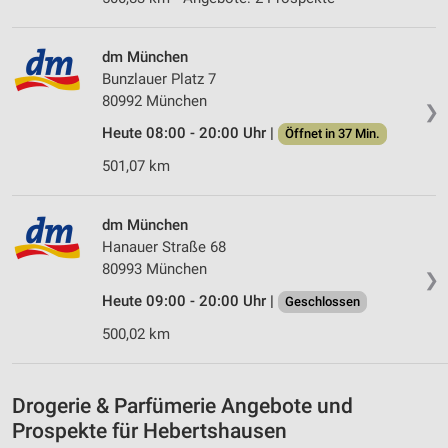
Verwendung von Profilen zur Auswahl
personalisierter Werbung
dm München
Bunzlauer Platz 7
Erstellung von Profilen zur Personalisierung
von Inhalten
80992 München
❯
Heute 08:00 - 20:00 Uhr |
Öffnet in 37 Min.
Verwendung von Profilen zur Auswahl
personalisierter Inhalte
501,07 km
Messung der Werbeleistung
dm München
Messung der Performance von Inhalten
Hanauer Straße 68
80993 München
❯
Analyse von Zielgruppen durch Statistiken oder
Kombinationen von Daten aus verschiedenen
Heute 09:00 - 20:00 Uhr |
Geschlossen
Quellen
500,02 km
Entwicklung und Verbesserung der Angebote
Verwendung reduzierter Daten zur Auswahl von
Drogerie & Parfümerie Angebote und
Inhalten
Prospekte für Hebertshausen
IAB-Besonderheiten: