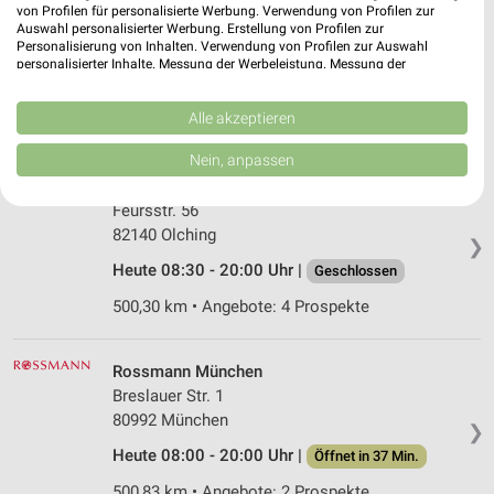
Rossmann München
von Profilen für personalisierte Werbung. Verwendung von Profilen zur
Oertelplatz 13
Auswahl personalisierter Werbung. Erstellung von Profilen zur
Personalisierung von Inhalten. Verwendung von Profilen zur Auswahl
80999 München
❯
personalisierter Inhalte. Messung der Werbeleistung. Messung der
Performance von Inhalten. Analyse von Zielgruppen durch Statistiken oder
Heute 08:00 - 20:00 Uhr |
Öffnet in 37 Min.
Kombinationen von Daten aus verschiedenen Quellen. Entwicklung und
Verbesserung der Angebote. Verwendung reduzierter Daten zur Auswahl
Alle akzeptieren
500,72 km • Angebote: 2 Prospekte
von Inhalten.
Daten können außerhalb der Europäischen Union weitergegeben und in die
Nein, anpassen
USA gesendet werden.
Müller Olching
Ihre Einwilligung und die cookie Richtlinie gelten ausschließlich für diese
Feursstr. 56
Website/App.
82140 Olching
Partnerliste anzeigen (1 IAB-Anbieter)
❯
Heute 08:30 - 20:00 Uhr |
Wir nutzen Ihre Daten für folgende Zwecke:
Geschlossen
IAB-Verarbeitungszwecke:
500,30 km • Angebote: 4 Prospekte
Speichern von oder Zugriff auf Informationen
auf einem Endgerät
Rossmann München
Verwendung reduzierter Daten zur Auswahl von
Breslauer Str. 1
Werbeanzeigen
80992 München
❯
Heute 08:00 - 20:00 Uhr |
Öffnet in 37 Min.
Erstellung von Profilen für personalisierte
Werbung
500,83 km • Angebote: 2 Prospekte