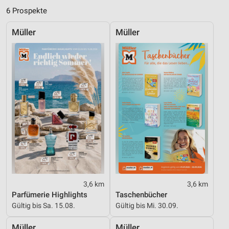
6 Prospekte
Verwendung genauer Standortdaten
Müller
Müller
Geräte anhand von aktiv angeforderten
Informationen identifizieren
Nicht-IAB-Verarbeitungszwecke:
Notwendig
Performance
Funktional
Werbung
3,6 km
3,6 km
Parfümerie Highlights
Taschenbücher
Gültig bis Sa. 15.08.
Gültig bis Mi. 30.09.
Müller
Müller