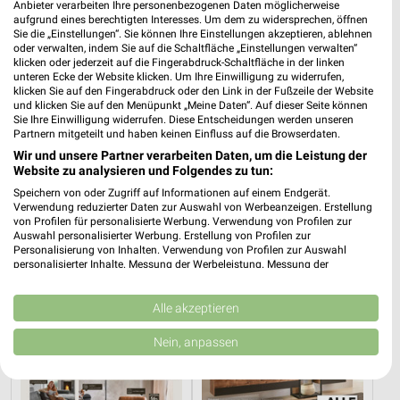
Anbieter verarbeiten Ihre personenbezogenen Daten möglicherweise
aufgrund eines berechtigten Interesses. Um dem zu widersprechen, öffnen
Sie die „Einstellungen“. Sie können Ihre Einstellungen akzeptieren, ablehnen
oder verwalten, indem Sie auf die Schaltfläche „Einstellungen verwalten“
klicken oder jederzeit auf die Fingerabdruck-Schaltfläche in der linken
unteren Ecke der Website klicken. Um Ihre Einwilligung zu widerrufen,
klicken Sie auf den Fingerabdruck oder den Link in der Fußzeile der Website
und klicken Sie auf den Menüpunkt „Meine Daten“. Auf dieser Seite können
Sie Ihre Einwilligung widerrufen. Diese Entscheidungen werden unseren
Partnern mitgeteilt und haben keinen Einfluss auf die Browserdaten.
13,4 km
2,7 km
Wir und unsere Partner verarbeiten Daten, um die Leistung der
Mo-Mi Angebote ab 10.08.
Angebote ab 10.08.
Website zu analysieren und Folgendes zu tun:
Gültig ab Mo. 10.08.
Gültig ab Mo. 10.08.
Speichern von oder Zugriff auf Informationen auf einem Endgerät.
Verwendung reduzierter Daten zur Auswahl von Werbeanzeigen. Erstellung
XXXLutz
XXXLutz
von Profilen für personalisierte Werbung. Verwendung von Profilen zur
Auswahl personalisierter Werbung. Erstellung von Profilen zur
Personalisierung von Inhalten. Verwendung von Profilen zur Auswahl
personalisierter Inhalte. Messung der Werbeleistung. Messung der
Performance von Inhalten. Analyse von Zielgruppen durch Statistiken oder
Kombinationen von Daten aus verschiedenen Quellen. Entwicklung und
Verbesserung der Angebote. Verwendung reduzierter Daten zur Auswahl
Alle akzeptieren
von Inhalten.
Daten können außerhalb der Europäischen Union weitergegeben und in die
Nein, anpassen
USA gesendet werden.
Ihre Einwilligung und die cookie Richtlinie gelten ausschließlich für diese
Website/App.