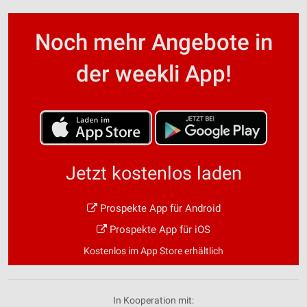
Noch mehr Angebote in
der weekli App!
Jetzt kostenlos laden
Prospekte App für Android
Prospekte App für iOS
Kostenlos im App Store erhältlich
In Kooperation mit: