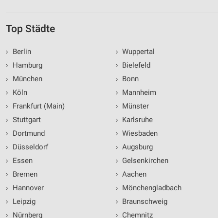
Top Städte
›
Berlin
›
Wuppertal
›
Hamburg
›
Bielefeld
›
München
›
Bonn
›
Köln
›
Mannheim
›
Frankfurt (Main)
›
Münster
›
Stuttgart
›
Karlsruhe
›
Dortmund
›
Wiesbaden
›
Düsseldorf
›
Augsburg
›
Essen
›
Gelsenkirchen
›
Bremen
›
Aachen
›
Hannover
›
Mönchengladbach
›
Leipzig
›
Braunschweig
›
Nürnberg
›
Chemnitz