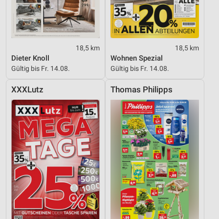
Partnerliste anzeigen (1 IAB-Anbieter)
Wir nutzen Ihre Daten für folgende Zwecke:
IAB-Verarbeitungszwecke:
Speichern von oder Zugriff auf Informationen
18,5 km
18,5 km
auf einem Endgerät
Dieter Knoll
Wohnen Spezial
Gültig bis Fr. 14.08.
Gültig bis Fr. 14.08.
Verwendung reduzierter Daten zur Auswahl von
Werbeanzeigen
XXXLutz
Thomas Philipps
Erstellung von Profilen für personalisierte
Werbung
Verwendung von Profilen zur Auswahl
personalisierter Werbung
Erstellung von Profilen zur Personalisierung
von Inhalten
Verwendung von Profilen zur Auswahl
personalisierter Inhalte
Messung der Werbeleistung