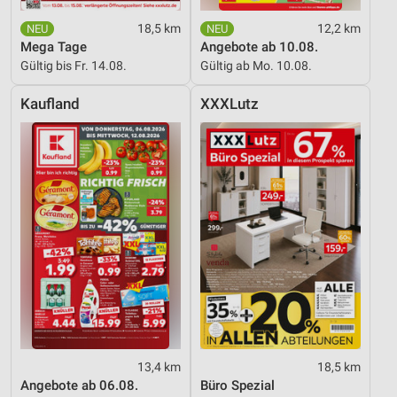
Messung der Performance von Inhalten
18,5 km
12,2 km
Mega Tage
Angebote ab 10.08.
Analyse von Zielgruppen durch Statistiken oder
Gültig bis Fr. 14.08.
Gültig ab Mo. 10.08.
Kombinationen von Daten aus verschiedenen
Quellen
Kaufland
XXXLutz
Entwicklung und Verbesserung der Angebote
Verwendung reduzierter Daten zur Auswahl von
Inhalten
IAB-Besonderheiten:
Verwendung genauer Standortdaten
Geräte anhand von aktiv angeforderten
Informationen identifizieren
Nicht-IAB-Verarbeitungszwecke:
Notwendig
13,4 km
18,5 km
Performance
Angebote ab 06.08.
Büro Spezial