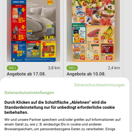
3,8 km
2,4 km
Angebote ab 17.08.
Angebote ab 10.08.
Gültig ab Mo. 17.08.
Gültig ab Mo. 10.08.
Datenschutzbestimmungen
Kaufland
PENNY
Datenschutzeinstellungen
Durch Klicken auf die Schaltfläche „Ablehnen“ wird die
Standardeinstellung nur für unbedingt erforderliche cookie
beibehalten.
Wir und unsere Partner speichern und/oder greifen auf Informationen auf
einem Gerät zu, wie z. B. eindeutige IDs in cookie und anderen
Browserspeichern, um personenbezogene Daten zu verarbeiten. Einige