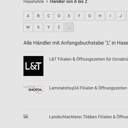
Haselünne
Händler von A bis Z
A
B
C
D
E
F
G
H
I
J
W
X
Y
Z
...
Alle Händler mit Anfangsbuchstabe "L" in H
L&T Filialen & Öffnungszeiten für Osnabr
Laminatshop24 Filialen & Öffnungszeiten
Landschlachterei Többen Filialen & Öffnu