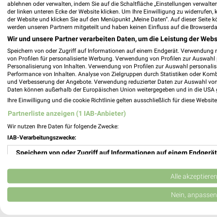
ablehnen oder verwalten, indem Sie auf die Schaltfläche „Einstellungen verwalten“
Lookentor Filialen & Öffnungszeiten für 
der linken unteren Ecke der Website klicken. Um Ihre Einwilligung zu widerrufen, 
der Website und klicken Sie auf den Menüpunkt „Meine Daten“. Auf dieser Seite k
werden unseren Partnern mitgeteilt und haben keinen Einfluss auf die Browserda
Wir und unsere Partner verarbeiten Daten, um die Leistung der Webs
Speichern von oder Zugriff auf Informationen auf einem Endgerät. Verwendung 
Louis Prospekte und Angebote für Emsb
von Profilen für personalisierte Werbung. Verwendung von Profilen zur Auswahl p
Personalisierung von Inhalten. Verwendung von Profilen zur Auswahl personalis
Performance von Inhalten. Analyse von Zielgruppen durch Statistiken oder Kom
und Verbesserung der Angebote. Verwendung reduzierter Daten zur Auswahl von
Daten können außerhalb der Europäischen Union weitergegeben und in die USA 
Ihre Einwilligung und die cookie Richtlinie gelten ausschließlich für diese Websit
Lucas Outdoor Filialen & Öffnungszeiten 
Partnerliste anzeigen (1 IAB-Anbieter)
Wir nutzen Ihre Daten für folgende Zwecke:
IAB-Verarbeitungszwecke:
Speichern von oder Zugriff auf Informationen auf einem Endgerät
Lucky Bike Filialen & Öffnungszeiten für
Verwendung reduzierter Daten zur Auswahl von Werbeanzeigen
Alle akzeptiere
Erstellung von Profilen für personalisierte Werbung
Nein, anpassen
Löcken Baustoffe & Baumarkt Filialen & 
Verwendung von Profilen zur Auswahl personalisierter Werbung