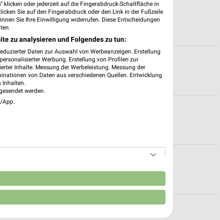
 klicken oder jederzeit auf die Fingerabdruck-Schaltfläche in
Lingen (Ems)
klicken Sie auf den Fingerabdruck oder den Link in der Fußzeile
önnen Sie Ihre Einwilligung widerrufen. Diese Entscheidungen
ten.
ite zu analysieren und Folgendes zu tun:
reduzierter Daten zur Auswahl von Werbeanzeigen. Erstellung
üren
ersonalisierter Werbung. Erstellung von Profilen zur
ierter Inhalte. Messung der Werbeleistung. Messung der
binationen von Daten aus verschiedenen Quellen. Entwicklung
 Inhalten.
gesendet werden.
e/App.
für Lingen
 Osnabrück
n
Öffnungszeiten für Emsbüren