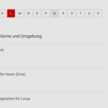
K
L
M
N
O
P
Q
R
S
T
U
V
aselünne und Umgebung
ück
 für Haren (Ems)
ngszeiten für Lorup