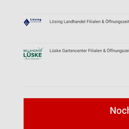
Erstellung von Profilen zur Personalisierung von Inhalten
Verwendung von Profilen zur Auswahl personalisierter Inhalte
Lösing Landhandel Filialen & Öffnungszei
Messung der Werbeleistung
Messung der Performance von Inhalten
Lüske Gartencenter Filialen & Öffnungsze
Analyse von Zielgruppen durch Statistiken oder Kombinationen 
Quellen
Entwicklung und Verbesserung der Angebote
Verwendung reduzierter Daten zur Auswahl von Inhalten
IAB-Besonderheiten:
Verwendung genauer Standortdaten
Noch
Geräte anhand von aktiv angeforderten Informationen identifizie
Nicht-IAB-Verarbeitungszwecke: