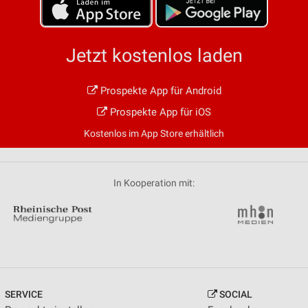
Jetzt kostenlos laden
Prospekte App für Android
Prospekte App für iOS
Kostenlos im App Store erhältlich
In Kooperation mit:
SERVICE
SOCIAL