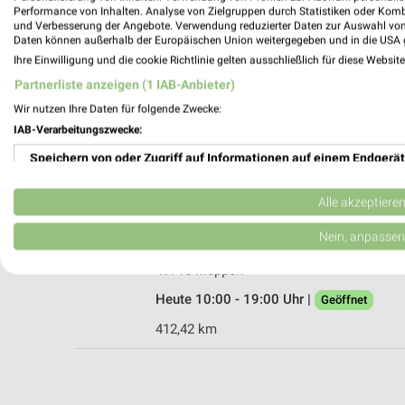
Performance von Inhalten. Analyse von Zielgruppen durch Statistiken oder Kom
und Verbesserung der Angebote. Verwendung reduzierter Daten zur Auswahl von
Daten können außerhalb der Europäischen Union weitergegeben und in die USA 
Ihre Einwilligung und die cookie Richtlinie gelten ausschließlich für diese Websit
Rossmann Herzlake
Partnerliste anzeigen (1 IAB-Anbieter)
Löninger Str. 14b
Wir nutzen Ihre Daten für folgende Zwecke:
49770 Herzlake
IAB-Verarbeitungszwecke:
Heute 08:00 - 20:00 Uhr |
Geöffnet
Speichern von oder Zugriff auf Informationen auf einem Endgerät
391,74 km • Angebote: 3 Prospekte
Verwendung reduzierter Daten zur Auswahl von Werbeanzeigen
Alle akzeptiere
BabyOne Meppen
Erstellung von Profilen für personalisierte Werbung
Nein, anpassen
Industriestrasse 29
Verwendung von Profilen zur Auswahl personalisierter Werbung
49716 Meppen
Heute 10:00 - 19:00 Uhr |
Geöffnet
Erstellung von Profilen zur Personalisierung von Inhalten
412,42 km
Verwendung von Profilen zur Auswahl personalisierter Inhalte
Messung der Werbeleistung