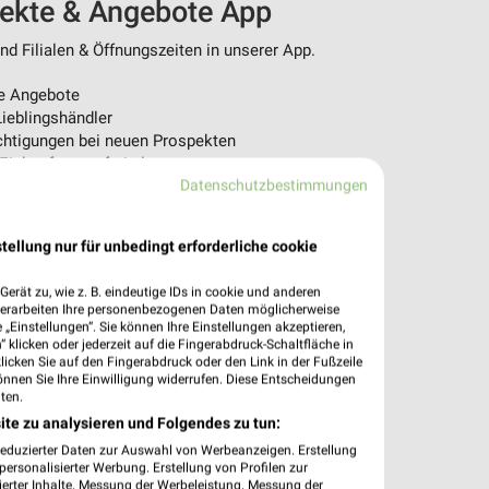
pekte & Angebote App
d Filialen & Öffnungszeiten in unserer App.
e Angebote
ieblingshändler
htigungen bei neuen Prospekten
 Einkauf stressfrei planen
Datenschutzbestimmungen
 App jetzt laden oder QR-Code scannen.
tellung nur für unbedingt erforderliche cookie
erät zu, wie z. B. eindeutige IDs in cookie und anderen
verarbeiten Ihre personenbezogenen Daten möglicherweise
„Einstellungen“. Sie können Ihre Einstellungen akzeptieren,
 klicken oder jederzeit auf die Fingerabdruck-Schaltfläche in
klicken Sie auf den Fingerabdruck oder den Link in der Fußzeile
önnen Sie Ihre Einwilligung widerrufen. Diese Entscheidungen
ten.
ite zu analysieren und Folgendes zu tun:
reduzierter Daten zur Auswahl von Werbeanzeigen. Erstellung
ersonalisierter Werbung. Erstellung von Profilen zur
ierter Inhalte. Messung der Werbeleistung. Messung der