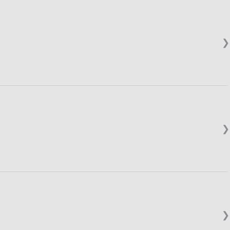
❯
❯
❯