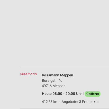
Messung der Performance von Inhalten
Analyse von Zielgruppen durch Statistiken oder Kombinationen 
Quellen
Entwicklung und Verbesserung der Angebote
Verwendung reduzierter Daten zur Auswahl von Inhalten
IAB-Besonderheiten:
Verwendung genauer Standortdaten
Geräte anhand von aktiv angeforderten Informationen identifizie
Nicht-IAB-Verarbeitungszwecke:
Rossmann Meppen
Notwendig
Borsigstr. 4c
49716 Meppen
Performance
Heute 08:00 - 20:00 Uhr |
Geöffnet
Funktional
412,63 km • Angebote: 3 Prospekte
Werbung