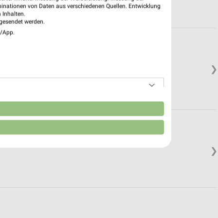
binationen von Daten aus verschiedenen Quellen. Entwicklung
 Inhalten.
gesendet werden.
e/App.
❯
n
❯