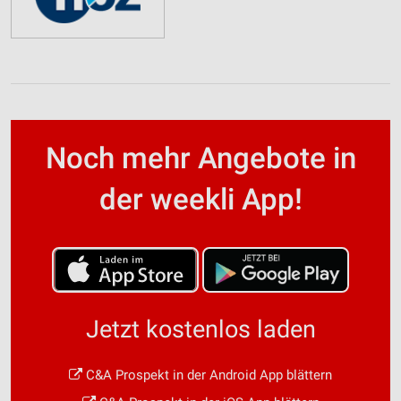
Noch mehr Angebote in
der weekli App!
Jetzt kostenlos laden
C&A Prospekt in der Android App blättern