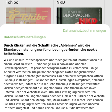
Tchibo
NKD
Datenschutzbestimmungen
Datenschutzeinstellungen
Durch Klicken auf die Schaltfläche „Ablehnen“ wird die
Standardeinstellung nur für unbedingt erforderliche cookie
beibehalten.
Wir und unsere Partner speichern und/oder greifen auf Informationen auf
einem Gerät zu, wie z. B. eindeutige IDs in cookie und anderen
Browserspeichern, um personenbezogene Daten zu verarbeiten. Einige
Anbieter verarbeiten Ihre personenbezogenen Daten möglicherweise
aufgrund eines berechtigten Interesses. Um dem zu widersprechen, öffnen
0,4 km
19,4 km
Sie die „Einstellungen“. Sie können Ihre Einstellungen akzeptieren, ablehnen
Alpaka cleaning collection
Herbstliche Deko-Woche
oder verwalten, indem Sie auf die Schaltfläche „Einstellungen verwalten“
Gültig bis Di. 01.09.
Gültig bis Di. 01.09.
klicken oder jederzeit auf die Fingerabdruck-Schaltfläche in der linken
unteren Ecke der Website klicken. Um Ihre Einwilligung zu widerrufen,
klicken Sie auf den Fingerabdruck oder den Link in der Fußzeile der Website
Tchibo
Jeans Fritz
und klicken Sie auf den Menüpunkt „Meine Daten“. Auf dieser Seite können
Sie Ihre Einwilligung widerrufen. Diese Entscheidungen werden unseren
Partnern mitgeteilt und haben keinen Einfluss auf die Browserdaten.