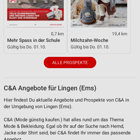
Verwendung reduzierter Daten zur Auswahl von
Inhalten
IAB-Besonderheiten:
Verwendung genauer Standortdaten
0,7 km
19,4 km
Mehr Spass in der Schule
Milchzahn-Woche
Geräte anhand von aktiv angeforderten
Gültig bis Do. 01.10.
Gültig bis Do. 01.10.
Informationen identifizieren
Nicht-IAB-Verarbeitungszwecke:
ALLE PROSPEKTE
Notwendig
Performance
C&A Angebote für Lingen (Ems)
Funktional
Hier findest Du aktuelle Angebote und Prospekte von C&A in
der Umgebung von Lingen (Ems).
Werbung
C&A (Mode günstig kaufen.) hat alles rund um das Thema
Mode & Bekleidung. Egal ob Ihr auf der Suche nach Hemd,
Jacke oder Shirt seid, bei C&A findet Ihr immer das passende
Angebot.