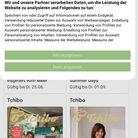
Wir und unsere Partner verarbeiten Daten, um die Leistung der
Website zu analysieren und Folgendes zu tun:
Speichern von oder Zugriff auf Informationen auf einem Endgerät.
Verwendung reduzierter Daten zur Auswahl von Werbeanzeigen. Erstellung
von Profilen für personalisierte Werbung. Verwendung von Profilen zur
Auswahl personalisierter Werbung. Erstellung von Profilen zur
Personalisierung von Inhalten. Verwendung von Profilen zur Auswahl
personalisierter Inhalte. Messung der Werbeleistung. Messung der
Performance von Inhalten. Analyse von Zielgruppen durch Statistiken oder
Kombinationen von Daten aus verschiedenen Quellen. Entwicklung und
Verbesserung der Angebote. Verwendung reduzierter Daten zur Auswahl
Alle akzeptieren
von Inhalten.
Daten können außerhalb der Europäischen Union weitergegeben und in die
Nein, anpassen
USA gesendet werden.
0,4 km
0,3 km
Ihre Einwilligung und die cookie Richtlinie gelten ausschließlich für diese
Inspiriert vom Meer
Summer Days
Website/App.
Gültig bis Di. 25.08.
Gültig bis Di. 01.09.
Partnerliste anzeigen (1 IAB-Anbieter)
Wir nutzen Ihre Daten für folgende Zwecke:
Tchibo
Tchibo
IAB-Verarbeitungszwecke:
Speichern von oder Zugriff auf Informationen
auf einem Endgerät
Verwendung reduzierter Daten zur Auswahl von
Werbeanzeigen