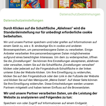
Datenschutzbestimmungen
Datenschutzeinstellungen
Durch Klicken auf die Schaltfläche „Ablehnen“ wird die
Standardeinstellung nur für unbedingt erforderliche cookie
beibehalten.
Wir und unsere Partner speichern und/oder greifen auf Informationen auf
10,4 km
20,5 km
einem Gerät zu, wie z. B. eindeutige IDs in cookie und anderen
Angebote ab 10.08.
Angebote ab 03.08.
Browserspeichern, um personenbezogene Daten zu verarbeiten. Einige
Gültig ab Mo. 10.08.
Noch morgen gültig
Anbieter verarbeiten Ihre personenbezogenen Daten möglicherweise
aufgrund eines berechtigten Interesses. Um dem zu widersprechen, öffnen
Sie die „Einstellungen“. Sie können Ihre Einstellungen akzeptieren, ablehnen
toom Baumarkt
XXXLutz
oder verwalten, indem Sie auf die Schaltfläche „Einstellungen verwalten“
klicken oder jederzeit auf die Fingerabdruck-Schaltfläche in der linken
unteren Ecke der Website klicken. Um Ihre Einwilligung zu widerrufen,
klicken Sie auf den Fingerabdruck oder den Link in der Fußzeile der Website
und klicken Sie auf den Menüpunkt „Meine Daten“. Auf dieser Seite können
Sie Ihre Einwilligung widerrufen. Diese Entscheidungen werden unseren
Partnern mitgeteilt und haben keinen Einfluss auf die Browserdaten.
Wir und unsere Partner verarbeiten Daten, um die Leistung der
Website zu analysieren und Folgendes zu tun:
Speichern von oder Zugriff auf Informationen auf einem Endgerät.