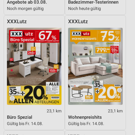
Angebote ab 03.08.
Badezimmer-Testerinnen
IAB-Besonderheiten:
Noch morgen gültig
Noch heute gültig
Verwendung genauer Standortdaten
XXXLutz
XXXLutz
Geräte anhand von aktiv angeforderten
Informationen identifizieren
Nicht-IAB-Verarbeitungszwecke:
Notwendig
Performance
Funktional
Werbung
23,1 km
23,1 km
Büro Spezial
Wohnenpreishits
Gültig bis Fr. 14.08.
Gültig bis Fr. 14.08.