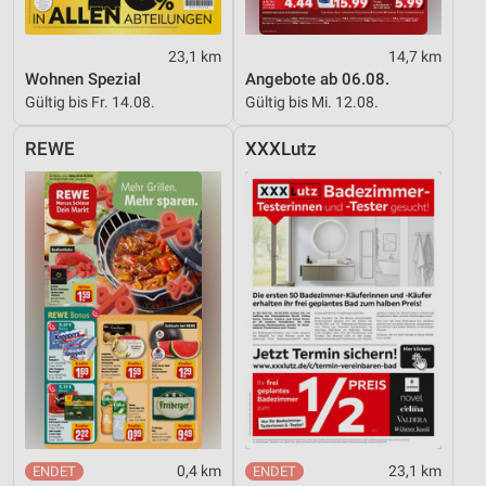
Verwendung von Profilen zur Auswahl
23,1 km
14,7 km
personalisierter Werbung
Wohnen Spezial
Angebote ab 06.08.
Erstellung von Profilen zur Personalisierung
Gültig bis Fr. 14.08.
Gültig bis Mi. 12.08.
von Inhalten
REWE
XXXLutz
Verwendung von Profilen zur Auswahl
personalisierter Inhalte
Messung der Werbeleistung
Messung der Performance von Inhalten
Analyse von Zielgruppen durch Statistiken oder
Kombinationen von Daten aus verschiedenen
Quellen
Entwicklung und Verbesserung der Angebote
Verwendung reduzierter Daten zur Auswahl von
Inhalten
0,4 km
23,1 km