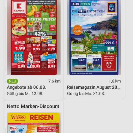
Verwendung genauer Standortdaten
Geräte anhand von aktiv angeforderten
Informationen identifizieren
Nicht-IAB-Verarbeitungszwecke:
Notwendig
Performance
Funktional
Werbung
7,6 km
1,6 km
Angebote ab 06.08.
Reisemagazin August 2026
Gültig bis Mi. 12.08.
Gültig bis Mo. 31.08.
Netto Marken-Discount