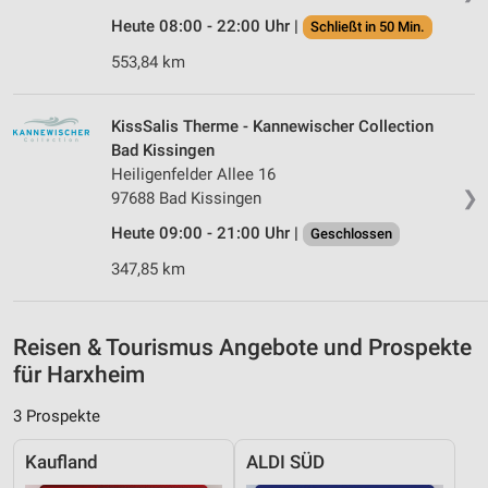
Verwendung von Profilen zur Auswahl
Heute 08:00 - 22:00 Uhr |
Schließt in 50 Min.
personalisierter Werbung
553,84 km
Erstellung von Profilen zur Personalisierung
von Inhalten
KissSalis Therme - Kannewischer Collection
Verwendung von Profilen zur Auswahl
Bad Kissingen
personalisierter Inhalte
Heiligenfelder Allee 16
❯
97688 Bad Kissingen
Messung der Werbeleistung
Heute 09:00 - 21:00 Uhr |
Geschlossen
Messung der Performance von Inhalten
347,85 km
Analyse von Zielgruppen durch Statistiken oder
Kombinationen von Daten aus verschiedenen
Quellen
Reisen & Tourismus Angebote und Prospekte
für Harxheim
Entwicklung und Verbesserung der Angebote
3 Prospekte
Verwendung reduzierter Daten zur Auswahl von
Inhalten
Kaufland
ALDI SÜD
IAB-Besonderheiten: