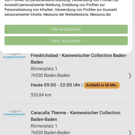
Ems
Auswahl personalisierter Werbung. Erstellung von Profilen zur
Personalisierung von Inhalten. Verwendung von Profilen zur Auswahl
Viktoriaallee 25
personalisierter Inhalte. Messung der Werbeleistung. Messung der
❯
56130 Bad Ems
Performance von Inhalten. Analyse von Zielgruppen durch Statistiken oder
Kombinationen von Daten aus verschiedenen Quellen. Entwicklung und
Heute 09:00 - 22:00 Uhr |
Schließt in 50 Min.
Verbesserung der Angebote. Verwendung reduzierter Daten zur Auswahl
Alle akzeptieren
von Inhalten.
463,35 km
Daten können außerhalb der Europäischen Union weitergegeben und in die
Nein, anpassen
USA gesendet werden.
Ihre Einwilligung und die cookie Richtlinie gelten ausschließlich für diese
Website/App.
Friedrichsbad - Kannewischer Collection Baden-
Baden
Partnerliste anzeigen (1 IAB-Anbieter)
Römerplatz 1
Wir nutzen Ihre Daten für folgende Zwecke:
❯
76530 Baden-Baden
IAB-Verarbeitungszwecke:
Heute 09:00 - 22:00 Uhr |
Schließt in 50 Min.
Speichern von oder Zugriff auf Informationen
auf einem Endgerät
553,84 km
Verwendung reduzierter Daten zur Auswahl von
Werbeanzeigen
Caracalla Therme - Kannewischer Collection
Baden-Baden
Erstellung von Profilen für personalisierte
Römerplatz 1
Werbung
❯
76530 Baden-Baden