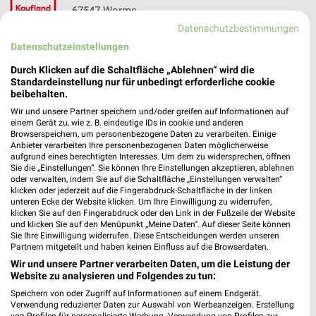
67547 Worms
❯
Datenschutzbestimmungen
Heute 06:00 - 22:00 Uhr |
Schließt in 50 Min.
Datenschutzeinstellungen
474,75 km • Angebote: 2 Prospekte
Durch Klicken auf die Schaltfläche „Ablehnen“ wird die
Standardeinstellung nur für unbedingt erforderliche cookie
beibehalten.
Kaufland Bad Kreuznach
Wir und unsere Partner speichern und/oder greifen auf Informationen auf
Schwabenheimer Weg 5
einem Gerät zu, wie z. B. eindeutige IDs in cookie und anderen
55543 Bad Kreuznach
Browserspeichern, um personenbezogene Daten zu verarbeiten. Einige
❯
Anbieter verarbeiten Ihre personenbezogenen Daten möglicherweise
Heute 07:00 - 22:00 Uhr |
Schließt in 50 Min.
aufgrund eines berechtigten Interesses. Um dem zu widersprechen, öffnen
Sie die „Einstellungen“. Sie können Ihre Einstellungen akzeptieren, ablehnen
486,33 km • Angebote: 2 Prospekte
oder verwalten, indem Sie auf die Schaltfläche „Einstellungen verwalten“
klicken oder jederzeit auf die Fingerabdruck-Schaltfläche in der linken
unteren Ecke der Website klicken. Um Ihre Einwilligung zu widerrufen,
klicken Sie auf den Fingerabdruck oder den Link in der Fußzeile der Website
FrankfurtRheinMain
und klicken Sie auf den Menüpunkt „Meine Daten“. Auf dieser Seite können
Kaiserstraße 56
Sie Ihre Einwilligung widerrufen. Diese Entscheidungen werden unseren
❯
60329 Frankfurt am Main
Partnern mitgeteilt und haben keinen Einfluss auf die Browserdaten.
Wir und unsere Partner verarbeiten Daten, um die Leistung der
424,44 km
Website zu analysieren und Folgendes zu tun:
Speichern von oder Zugriff auf Informationen auf einem Endgerät.
Verwendung reduzierter Daten zur Auswahl von Werbeanzeigen. Erstellung
Emser Therme - Kannewischer Collection Bad
von Profilen für personalisierte Werbung. Verwendung von Profilen zur