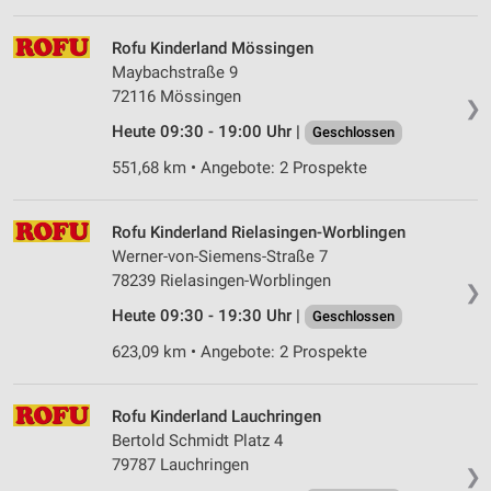
Verwendung von Profilen zur Auswahl
personalisierter Werbung
Rofu Kinderland Mössingen
Erstellung von Profilen zur Personalisierung
Maybachstraße 9
von Inhalten
72116 Mössingen
❯
Verwendung von Profilen zur Auswahl
Heute 09:30 - 19:00 Uhr |
Geschlossen
personalisierter Inhalte
551,68 km • Angebote: 2 Prospekte
Messung der Werbeleistung
Rofu Kinderland Rielasingen-Worblingen
Messung der Performance von Inhalten
Werner-von-Siemens-Straße 7
78239 Rielasingen-Worblingen
Analyse von Zielgruppen durch Statistiken oder
❯
Kombinationen von Daten aus verschiedenen
Heute 09:30 - 19:30 Uhr |
Geschlossen
Quellen
623,09 km • Angebote: 2 Prospekte
Entwicklung und Verbesserung der Angebote
Verwendung reduzierter Daten zur Auswahl von
Rofu Kinderland Lauchringen
Inhalten
Bertold Schmidt Platz 4
79787 Lauchringen
IAB-Besonderheiten:
❯