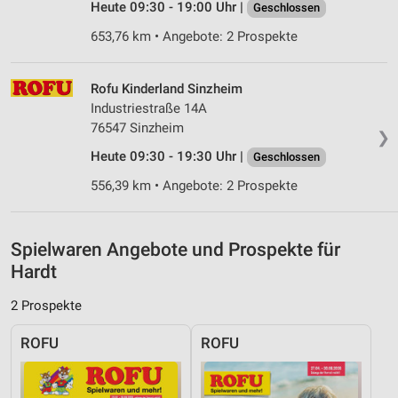
Verwendung genauer Standortdaten
Heute 09:30 - 19:00 Uhr |
Geschlossen
653,76 km • Angebote: 2 Prospekte
Geräte anhand von aktiv angeforderten
Informationen identifizieren
Nicht-IAB-Verarbeitungszwecke:
Rofu Kinderland Sinzheim
Industriestraße 14A
Notwendig
76547 Sinzheim
❯
Performance
Heute 09:30 - 19:30 Uhr |
Geschlossen
556,39 km • Angebote: 2 Prospekte
Funktional
Werbung
Spielwaren Angebote und Prospekte für
Hardt
2 Prospekte
ROFU
ROFU