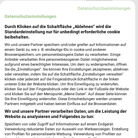
Heute 09:30 - 19:00 Uhr |
Geschlossen
Datenschutzbestimmungen
571,01 km • Angebote: 2 Prospekte
Datenschutzeinstellungen
Durch Klicken auf die Schaltfläche „Ablehnen“ wird die
Ernsting's family Albstadt
Standardeinstellung nur für unbedingt erforderliche cookie
beibehalten.
Marktstraße 15
72458 Albstadt
Wir und unsere Partner speichern und/oder greifen auf Informationen auf
❯
einem Gerät zu, wie z. B. eindeutige IDs in cookie und anderen
Heute 09:00 - 19:00 Uhr |
Geschlossen
Browserspeichern, um personenbezogene Daten zu verarbeiten. Einige
Anbieter verarbeiten Ihre personenbezogenen Daten möglicherweise
570,60 km
aufgrund eines berechtigten Interesses. Um dem zu widersprechen, öffnen
Sie die „Einstellungen“. Sie können Ihre Einstellungen akzeptieren, ablehnen
oder verwalten, indem Sie auf die Schaltfläche „Einstellungen verwalten“
klicken oder jederzeit auf die Fingerabdruck-Schaltfläche in der linken
Ernsting's family Freiburg
unteren Ecke der Website klicken. Um Ihre Einwilligung zu widerrufen,
Schiffstraße 7
klicken Sie auf den Fingerabdruck oder den Link in der Fußzeile der Website
und klicken Sie auf den Menüpunkt „Meine Daten“. Auf dieser Seite können
79098 Freiburg
❯
Sie Ihre Einwilligung widerrufen. Diese Entscheidungen werden unseren
Partnern mitgeteilt und haben keinen Einfluss auf die Browserdaten.
Heute 09:00 - 20:00 Uhr |
Geschlossen
Wir und unsere Partner verarbeiten Daten, um die Leistung der
639,03 km
Website zu analysieren und Folgendes zu tun:
Speichern von oder Zugriff auf Informationen auf einem Endgerät.
Verwendung reduzierter Daten zur Auswahl von Werbeanzeigen. Erstellung
Ernsting's family Nagold
von Profilen für personalisierte Werbung. Verwendung von Profilen zur