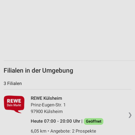
Erstellung von Profilen zur Personalisierung
von Inhalten
Verwendung von Profilen zur Auswahl
personalisierter Inhalte
Messung der Werbeleistung
Messung der Performance von Inhalten
Analyse von Zielgruppen durch Statistiken oder
Filialen in der Umgebung
Kombinationen von Daten aus verschiedenen
Quellen
3 Filialen
Entwicklung und Verbesserung der Angebote
REWE Külsheim
Verwendung reduzierter Daten zur Auswahl von
Prinz-Eugen-Str. 1
Inhalten
97900 Külsheim
❯
IAB-Besonderheiten:
Heute 07:00 - 20:00 Uhr |
Geöffnet
Verwendung genauer Standortdaten
6,05 km • Angebote: 2 Prospekte