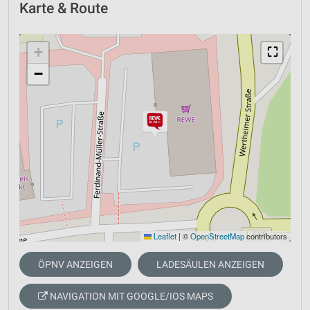
Karte & Route
+
⛶
−
Leaflet
|
©
OpenStreetMap
contributors
ÖPNV ANZEIGEN
LADESÄULEN ANZEIGEN
NAVIGATION MIT GOOGLE/IOS MAPS