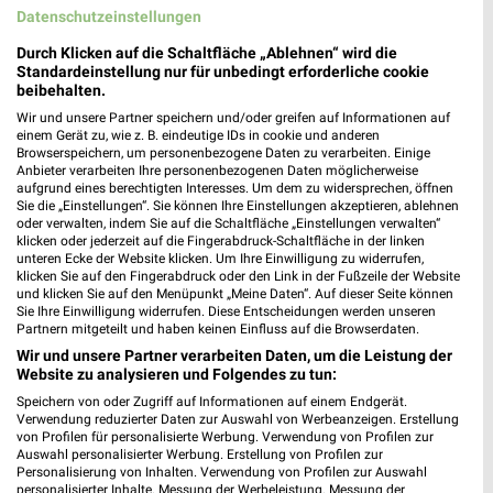
Datenschutzeinstellungen
Durch Klicken auf die Schaltfläche „Ablehnen“ wird die
Standardeinstellung nur für unbedingt erforderliche cookie
beibehalten.
Wir und unsere Partner speichern und/oder greifen auf Informationen auf
einem Gerät zu, wie z. B. eindeutige IDs in cookie und anderen
Browserspeichern, um personenbezogene Daten zu verarbeiten. Einige
Anbieter verarbeiten Ihre personenbezogenen Daten möglicherweise
aufgrund eines berechtigten Interesses. Um dem zu widersprechen, öffnen
Sie die „Einstellungen“. Sie können Ihre Einstellungen akzeptieren, ablehnen
oder verwalten, indem Sie auf die Schaltfläche „Einstellungen verwalten“
klicken oder jederzeit auf die Fingerabdruck-Schaltfläche in der linken
unteren Ecke der Website klicken. Um Ihre Einwilligung zu widerrufen,
klicken Sie auf den Fingerabdruck oder den Link in der Fußzeile der Website
und klicken Sie auf den Menüpunkt „Meine Daten“. Auf dieser Seite können
Sie Ihre Einwilligung widerrufen. Diese Entscheidungen werden unseren
Partnern mitgeteilt und haben keinen Einfluss auf die Browserdaten.
MEHR PROSPEKTE
Wir und unsere Partner verarbeiten Daten, um die Leistung der
Website zu analysieren und Folgendes zu tun:
Speichern von oder Zugriff auf Informationen auf einem Endgerät.
Verwendung reduzierter Daten zur Auswahl von Werbeanzeigen. Erstellung
von Profilen für personalisierte Werbung. Verwendung von Profilen zur
Auswahl personalisierter Werbung. Erstellung von Profilen zur
Personalisierung von Inhalten. Verwendung von Profilen zur Auswahl
weekli - Prospekte & Angebote App
personalisierter Inhalte. Messung der Werbeleistung. Messung der