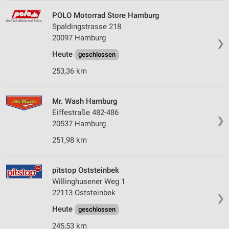
personalisierter Werbung
POLO Motorrad Store Hamburg
Erstellung von Profilen zur Personalisierung
Spaldingstrasse 218
von Inhalten
20097 Hamburg
❯
Heute
geschlossen
Verwendung von Profilen zur Auswahl
personalisierter Inhalte
253,36 km
Messung der Werbeleistung
Mr. Wash Hamburg
Messung der Performance von Inhalten
Eiffestraße 482-486
❯
20537 Hamburg
Analyse von Zielgruppen durch Statistiken oder
Kombinationen von Daten aus verschiedenen
251,98 km
Quellen
Entwicklung und Verbesserung der Angebote
pitstop Oststeinbek
Willinghusener Weg 1
Verwendung reduzierter Daten zur Auswahl von
22113 Oststeinbek
Inhalten
❯
Heute
geschlossen
IAB-Besonderheiten:
245,53 km
Verwendung genauer Standortdaten