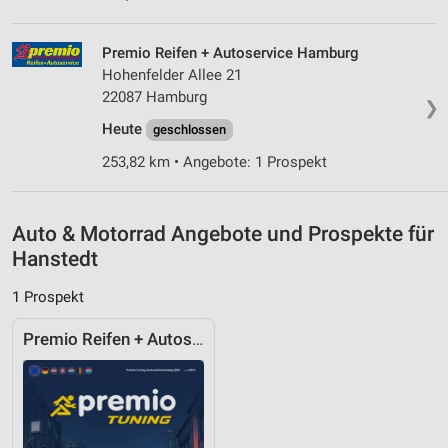
Geräte anhand von aktiv angeforderten
Premio Reifen + Autoservice Hamburg
Informationen identifizieren
Hohenfelder Allee 21
Nicht-IAB-Verarbeitungszwecke:
22087 Hamburg
❯
Notwendig
Heute
geschlossen
Performance
253,82 km • Angebote: 1 Prospekt
Funktional
Auto & Motorrad Angebote und Prospekte für
Werbung
Hanstedt
1 Prospekt
Premio Reifen + Autoservice