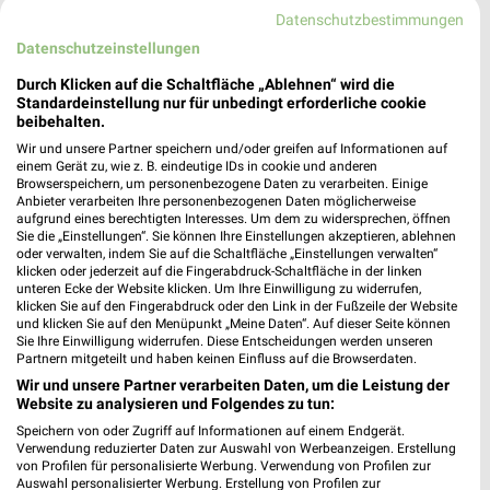
268,04 km
Datenschutzbestimmungen
Datenschutzeinstellungen
A.T.U Wentorf
Durch Klicken auf die Schaltfläche „Ablehnen“ wird die
Auf dem Ralande 22 a
Standardeinstellung nur für unbedingt erforderliche cookie
21465 Wentorf
beibehalten.
❯
Wir und unsere Partner speichern und/oder greifen auf Informationen auf
Heute
geschlossen
einem Gerät zu, wie z. B. eindeutige IDs in cookie und anderen
Browserspeichern, um personenbezogene Daten zu verarbeiten. Einige
235,70 km
Anbieter verarbeiten Ihre personenbezogenen Daten möglicherweise
aufgrund eines berechtigten Interesses. Um dem zu widersprechen, öffnen
Sie die „Einstellungen“. Sie können Ihre Einstellungen akzeptieren, ablehnen
Louis GIGAStore Hamburg-Hammerbrook
oder verwalten, indem Sie auf die Schaltfläche „Einstellungen verwalten“
klicken oder jederzeit auf die Fingerabdruck-Schaltfläche in der linken
Süderstraße 83
unteren Ecke der Website klicken. Um Ihre Einwilligung zu widerrufen,
20097 Hamburg
klicken Sie auf den Fingerabdruck oder den Link in der Fußzeile der Website
❯
und klicken Sie auf den Menüpunkt „Meine Daten“. Auf dieser Seite können
Heute
geschlossen
Sie Ihre Einwilligung widerrufen. Diese Entscheidungen werden unseren
Partnern mitgeteilt und haben keinen Einfluss auf die Browserdaten.
252,84 km
Wir und unsere Partner verarbeiten Daten, um die Leistung der
Website zu analysieren und Folgendes zu tun:
Speichern von oder Zugriff auf Informationen auf einem Endgerät.
Louis Flohmarkt Hamburg-Hammerbrook
Verwendung reduzierter Daten zur Auswahl von Werbeanzeigen. Erstellung
Süderstraße 83
von Profilen für personalisierte Werbung. Verwendung von Profilen zur
Auswahl personalisierter Werbung. Erstellung von Profilen zur
20097 Hamburg