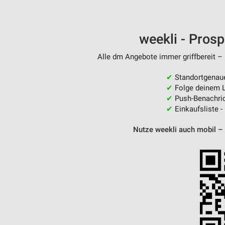
Messung der Performance von Inhalten
Analyse von Zielgruppen durch Statistiken oder Kombinationen 
weekli - Pros
Quellen
Alle dm Angebote immer griffbereit – 
Entwicklung und Verbesserung der Angebote
✔
Standortgenau
Verwendung reduzierter Daten zur Auswahl von Inhalten
✔
Folge deinem L
IAB-Besonderheiten:
✔
Push-Benachric
✔
Einkaufsliste -
Verwendung genauer Standortdaten
Nutze weekli auch mobil –
Geräte anhand von aktiv angeforderten Informationen identifizie
Nicht-IAB-Verarbeitungszwecke:
Notwendig
Performance
Funktional
Werbung