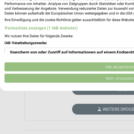
Performance von Inhalten. Analyse von Zielgruppen durch Statistiken oder Kom
und Verbesserung der Angebote. Verwendung reduzierter Daten zur Auswahl von
Daten können außerhalb der Europäischen Union weitergegeben und in die USA 
Ihre Einwilligung und die cookie Richtlinie gelten ausschließlich für diese Websit
Partnerliste anzeigen (1 IAB-Anbieter)
Wir nutzen Ihre Daten für folgende Zwecke:
IAB-Verarbeitungszwecke:
Speichern von oder Zugriff auf Informationen auf einem Endgerät
Verwendung reduzierter Daten zur Auswahl von Werbeanzeigen
Alle akzeptiere
Aktuell kein
Erstellung von Profilen für personalisierte Werbung
Nein, anpassen
Verwendung von Profilen zur Auswahl personalisierter Werbung
ZUR 
Erstellung von Profilen zur Personalisierung von Inhalten
WEITERE DROGE
Verwendung von Profilen zur Auswahl personalisierter Inhalte
Messung der Werbeleistung