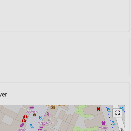
ver
⛶