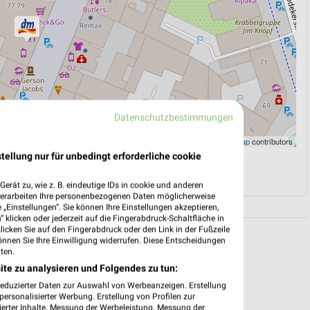
Datenschutzbestimmungen
Leaflet
|
©
OpenStreetMap
contributors
tellung nur für unbedingt erforderliche cookie
N
NAVIGATION MIT GOOGLE/IOS MAPS
erät zu, wie z. B. eindeutige IDs in cookie und anderen
verarbeiten Ihre personenbezogenen Daten möglicherweise
„Einstellungen“. Sie können Ihre Einstellungen akzeptieren,
 klicken oder jederzeit auf die Fingerabdruck-Schaltfläche in
klicken Sie auf den Fingerabdruck oder den Link in der Fußzeile
önnen Sie Ihre Einwilligung widerrufen. Diese Entscheidungen
ten.
ite zu analysieren und Folgendes zu tun:
reduzierter Daten zur Auswahl von Werbeanzeigen. Erstellung
ersonalisierter Werbung. Erstellung von Profilen zur
ierter Inhalte. Messung der Werbeleistung. Messung der