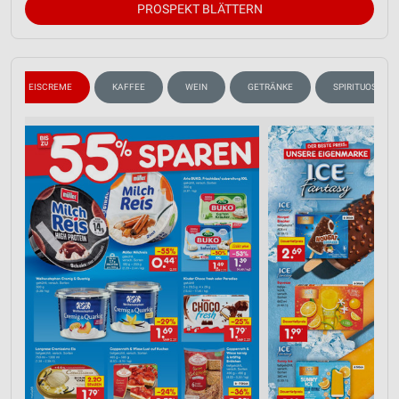
PROSPEKT BLÄTTERN
EISCREME
KAFFEE
WEIN
GETRÄNKE
SPIRITUOSEN