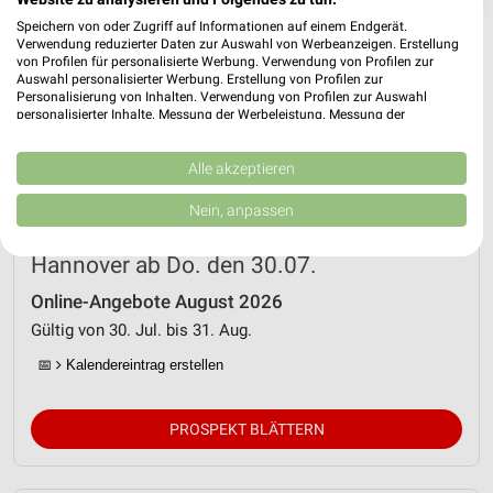
Speichern von oder Zugriff auf Informationen auf einem Endgerät.
Verwendung reduzierter Daten zur Auswahl von Werbeanzeigen. Erstellung
von Profilen für personalisierte Werbung. Verwendung von Profilen zur
Auswahl personalisierter Werbung. Erstellung von Profilen zur
Personalisierung von Inhalten. Verwendung von Profilen zur Auswahl
personalisierter Inhalte. Messung der Werbeleistung. Messung der
Performance von Inhalten. Analyse von Zielgruppen durch Statistiken oder
Kombinationen von Daten aus verschiedenen Quellen. Entwicklung und
Verbesserung der Angebote. Verwendung reduzierter Daten zur Auswahl
Alle akzeptieren
von Inhalten.
Daten können außerhalb der Europäischen Union weitergegeben und in die
Nein, anpassen
USA gesendet werden.
Netto Marken-Discount Prospekt für
Ihre Einwilligung und die cookie Richtlinie gelten ausschließlich für diese
Hannover ab Do. den 30.07.
Website/App.
Partnerliste anzeigen (1 IAB-Anbieter)
Online-Angebote August 2026
Wir nutzen Ihre Daten für folgende Zwecke:
Gültig von 30. Jul. bis 31. Aug.
IAB-Verarbeitungszwecke:
📅
Kalendereintrag erstellen
Speichern von oder Zugriff auf Informationen
auf einem Endgerät
PROSPEKT BLÄTTERN
Verwendung reduzierter Daten zur Auswahl von
Werbeanzeigen