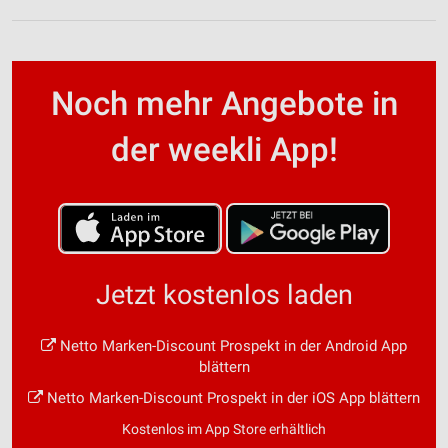
Noch mehr Angebote in
der weekli App!
Jetzt kostenlos laden
Netto Marken-Discount Prospekt in der Android App
blättern
Netto Marken-Discount Prospekt in der iOS App blättern
Kostenlos im App Store erhältlich