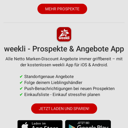
Inhalten
MEHR PROSPEKTE
IAB-Besonderheiten:
Verwendung genauer Standortdaten
Geräte anhand von aktiv angeforderten
Informationen identifizieren
weekli - Prospekte & Angebote App
Nicht-IAB-Verarbeitungszwecke:
Notwendig
Alle Netto Marken-Discount Angebote immer griffbereit – mit
der kostenlosen weekli App für iOS & Android.
Performance
✔
Standortgenaue Angebote
Funktional
✔
Folge deinem Lieblingshändler
✔
Push-Benachrichtigungen bei neuen Prospekten
Werbung
✔
Einkaufsliste - Einkauf stressfrei planen
JETZT LADEN UND SPAREN!