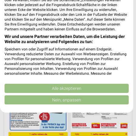
oder verwalten, indem Sie auf die Schaltfläche „Einstellungen verwalten“
klicken oder jederzeit auf die Fingerabdruck-Schaltfläche in der linken
PROSPEKT BLÄTTERN
unteren Ecke der Website klicken. Um Ihre Einwilligung zu widerrufen,
klicken Sie auf den Fingerabdruck oder den Link in der Fußzeile der Website
und klicken Sie auf den Menüpunkt „Meine Daten“. Auf dieser Seite können
Sie Ihre Einwilligung widerrufen. Diese Entscheidungen werden unseren
Partnern mitgeteilt und haben keinen Einfluss auf die Browserdaten.
URLAUB & REISEN
Wir und unsere Partner verarbeiten Daten, um die Leistung der
Website zu analysieren und Folgendes zu tun:
Speichern von oder Zugriff auf Informationen auf einem Endgerät.
Verwendung reduzierter Daten zur Auswahl von Werbeanzeigen. Erstellung
von Profilen für personalisierte Werbung. Verwendung von Profilen zur
Auswahl personalisierter Werbung. Erstellung von Profilen zur
Personalisierung von Inhalten. Verwendung von Profilen zur Auswahl
personalisierter Inhalte. Messung der Werbeleistung. Messung der
Performance von Inhalten. Analyse von Zielgruppen durch Statistiken oder
Kombinationen von Daten aus verschiedenen Quellen. Entwicklung und
Verbesserung der Angebote. Verwendung reduzierter Daten zur Auswahl
Alle akzeptieren
von Inhalten.
Daten können außerhalb der Europäischen Union weitergegeben und in die
Nein, anpassen
USA gesendet werden.
Ihre Einwilligung und die cookie Richtlinie gelten ausschließlich für diese
Website/App.
Partnerliste anzeigen (1 IAB-Anbieter)
Wir nutzen Ihre Daten für folgende Zwecke: