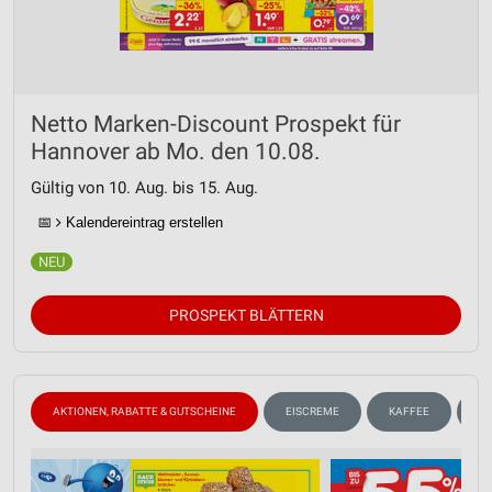
Netto Marken-Discount Prospekt für
Hannover ab Mo. den 10.08.
Gültig von 10. Aug. bis 15. Aug.
📅
Kalendereintrag erstellen
PROSPEKT BLÄTTERN
AKTIONEN, RABATTE & GUTSCHEINE
EISCREME
KAFFEE
W