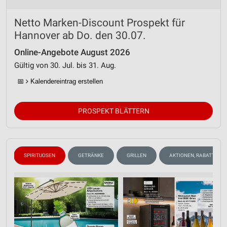
Analyse von Zielgruppen durch Statistiken oder
Kombinationen von Daten aus verschiedenen
Netto Marken-Discount Prospekt für
Quellen
Hannover ab Do. den 30.07.
Entwicklung und Verbesserung der Angebote
Online-Angebote August 2026
Gültig von 30. Jul. bis 31. Aug.
Verwendung reduzierter Daten zur Auswahl von
Inhalten
📅
Kalendereintrag erstellen
IAB-Besonderheiten:
Verwendung genauer Standortdaten
PROSPEKT BLÄTTERN
Geräte anhand von aktiv angeforderten
Informationen identifizieren
Nicht-IAB-Verarbeitungszwecke:
N
SPIRITUOSEN
GETRÄNKE
GRILLEN
AKTIONEN, RABATTE & 
Notwendig
Performance
Funktional