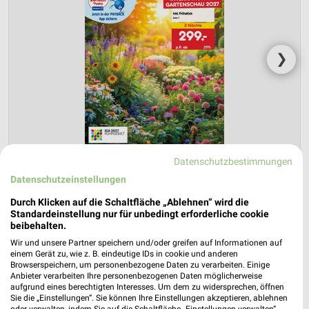
❯
Datenschutzbestimmungen
Datenschutzeinstellungen
Durch Klicken auf die Schaltfläche „Ablehnen“ wird die
Netto Marken-Discount Prospekt für
Standardeinstellung nur für unbedingt erforderliche cookie
Hannover ab Do. den 30.07.
beibehalten.
Wir und unsere Partner speichern und/oder greifen auf Informationen auf
Reisemagazin August 2026
einem Gerät zu, wie z. B. eindeutige IDs in cookie und anderen
Browserspeichern, um personenbezogene Daten zu verarbeiten. Einige
Gültig von 30. Jul. bis 31. Aug.
Anbieter verarbeiten Ihre personenbezogenen Daten möglicherweise
aufgrund eines berechtigten Interesses. Um dem zu widersprechen, öffnen
📅
Kalendereintrag erstellen
Sie die „Einstellungen“. Sie können Ihre Einstellungen akzeptieren, ablehnen