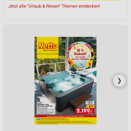
IAB-Verarbeitungszwecke:
Jetzt alle "Urlaub & Reisen" Themen entdecken!
Speichern von oder Zugriff auf Informationen
auf einem Endgerät
Verwendung reduzierter Daten zur Auswahl von
Werbeanzeigen
Erstellung von Profilen für personalisierte
Werbung
Verwendung von Profilen zur Auswahl
personalisierter Werbung
Erstellung von Profilen zur Personalisierung
❯
von Inhalten
Verwendung von Profilen zur Auswahl
personalisierter Inhalte
Messung der Werbeleistung
Messung der Performance von Inhalten