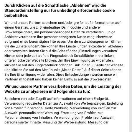
Durch Klicken auf die Schaltfläche „Ablehnen“ wird die
Standardeinstellung nur für unbedingt erforderliche cookie
beibehalten.
Wir und unsere Partner speichern und/oder greifen auf Informationen auf
einem Gerät zu, wie z. B. eindeutige IDs in cookie und anderen
Browserspeichern, um personenbezogene Daten zu verarbeiten. Einige
Anbieter verarbeiten Ihre personenbezogenen Daten möglicherweise
aufgrund eines berechtigten Interesses. Um dem zu widersprechen, öffnen
MEHR PROSPEKTE
Sie die „Einstellungen“. Sie können Ihre Einstellungen akzeptieren, ablehnen
oder verwalten, indem Sie auf die Schaltfläche „Einstellungen verwalten“
klicken oder jederzeit auf die Fingerabdruck-Schaltfläche in der linken
unteren Ecke der Website klicken. Um Ihre Einwilligung zu widerrufen,
klicken Sie auf den Fingerabdruck oder den Link in der Fußzeile der Website
und klicken Sie auf den Menüpunkt „Meine Daten“. Auf dieser Seite können
Sie Ihre Einwilligung widerrufen. Diese Entscheidungen werden unseren
Partnern mitgeteilt und haben keinen Einfluss auf die Browserdaten.
weekli - Prospekte & Angebote App
Wir und unsere Partner verarbeiten Daten, um die Leistung der
Website zu analysieren und Folgendes zu tun:
Alle REWE Angebote immer griffbereit – mit der kostenlosen
Speichern von oder Zugriff auf Informationen auf einem Endgerät.
weekli App für iOS & Android.
Verwendung reduzierter Daten zur Auswahl von Werbeanzeigen. Erstellung
von Profilen für personalisierte Werbung. Verwendung von Profilen zur
Auswahl personalisierter Werbung. Erstellung von Profilen zur
✔
Standortgenaue Angebote
Personalisierung von Inhalten. Verwendung von Profilen zur Auswahl
✔
Folge deinem Lieblingshändler
personalisierter Inhalte. Messung der Werbeleistung. Messung der
Performance von Inhalten. Analyse von Zielgruppen durch Statistiken oder
✔
Push-Benachrichtigungen bei neuen Prospekten
Kombinationen von Daten aus verschiedenen Quellen. Entwicklung und