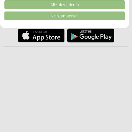
✔
Einkaufsliste - Einkauf stressfrei planen
Verbesserung der Angebote. Verwendung reduzierter Daten zur Auswahl
Alle akzeptieren
von Inhalten.
Daten können außerhalb der Europäischen Union weitergegeben und in die
Nein, anpassen
JETZT LADEN UND SPAREN!
USA gesendet werden.
Ihre Einwilligung und die cookie Richtlinie gelten ausschließlich für diese
Website/App.
Partnerliste anzeigen (1 IAB-Anbieter)
Wir nutzen Ihre Daten für folgende Zwecke:
IAB-Verarbeitungszwecke:
Speichern von oder Zugriff auf Informationen
auf einem Endgerät
Verwendung reduzierter Daten zur Auswahl von
Werbeanzeigen
Erstellung von Profilen für personalisierte
Werbung
Verwendung von Profilen zur Auswahl
personalisierter Werbung
Erstellung von Profilen zur Personalisierung