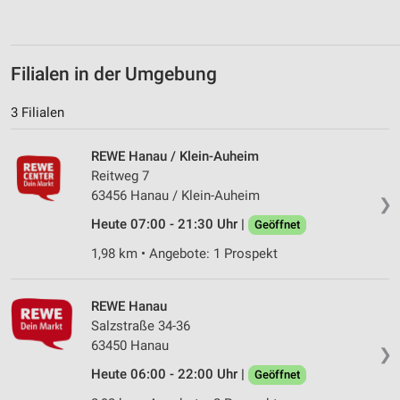
von Inhalten
Verwendung von Profilen zur Auswahl
personalisierter Inhalte
Filialen in der Umgebung
Messung der Werbeleistung
3 Filialen
Messung der Performance von Inhalten
REWE Hanau / Klein-Auheim
Analyse von Zielgruppen durch Statistiken oder
Reitweg 7
Kombinationen von Daten aus verschiedenen
63456 Hanau / Klein-Auheim
Quellen
❯
Heute 07:00 - 21:30 Uhr |
Geöffnet
Entwicklung und Verbesserung der Angebote
1,98 km • Angebote: 1 Prospekt
Verwendung reduzierter Daten zur Auswahl von
Inhalten
REWE Hanau
IAB-Besonderheiten:
Salzstraße 34-36
63450 Hanau
Verwendung genauer Standortdaten
❯
Heute 06:00 - 22:00 Uhr |
Geöffnet
Geräte anhand von aktiv angeforderten
Informationen identifizieren