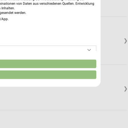
binationen von Daten aus verschiedenen Quellen. Entwicklung
 Inhalten.
gesendet werden.
e/App.
❯
n
❯