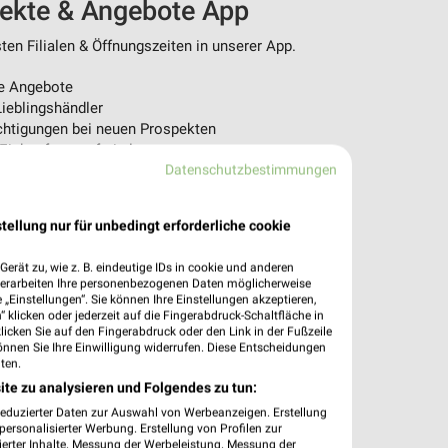
pekte & Angebote App
en Filialen & Öffnungszeiten in unserer App.
e Angebote
ieblingshändler
htigungen bei neuen Prospekten
 Einkauf stressfrei planen
Datenschutzbestimmungen
 App jetzt laden oder QR-Code scannen.
tellung nur für unbedingt erforderliche cookie
erät zu, wie z. B. eindeutige IDs in cookie und anderen
verarbeiten Ihre personenbezogenen Daten möglicherweise
„Einstellungen“. Sie können Ihre Einstellungen akzeptieren,
 klicken oder jederzeit auf die Fingerabdruck-Schaltfläche in
klicken Sie auf den Fingerabdruck oder den Link in der Fußzeile
önnen Sie Ihre Einwilligung widerrufen. Diese Entscheidungen
ten.
ite zu analysieren und Folgendes zu tun:
reduzierter Daten zur Auswahl von Werbeanzeigen. Erstellung
ersonalisierter Werbung. Erstellung von Profilen zur
ierter Inhalte. Messung der Werbeleistung. Messung der