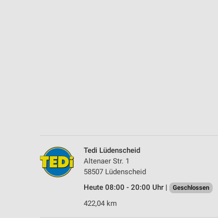
Messung der Performance von Inhalten
Analyse von Zielgruppen durch Statistiken oder Kombinationen 
Quellen
Entwicklung und Verbesserung der Angebote
Verwendung reduzierter Daten zur Auswahl von Inhalten
IAB-Besonderheiten:
Verwendung genauer Standortdaten
Geräte anhand von aktiv angeforderten Informationen identifizie
Nicht-IAB-Verarbeitungszwecke:
Tedi Lüdenscheid
Notwendig
Altenaer Str. 1
58507 Lüdenscheid
Performance
Heute 08:00 - 20:00 Uhr |
Geschlossen
Funktional
422,04 km
Werbung