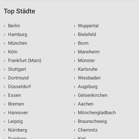
Top Städte
›
Berlin
›
Wuppertal
›
Hamburg
›
Bielefeld
›
München
›
Bonn
›
Köln
›
Mannheim
›
Frankfurt (Main)
›
Münster
›
Stuttgart
›
Karlsruhe
›
Dortmund
›
Wiesbaden
›
Düsseldorf
›
Augsburg
›
Essen
›
Gelsenkirchen
›
Bremen
›
Aachen
›
Hannover
›
Mönchengladbach
›
Leipzig
›
Braunschweig
›
Nürnberg
›
Chemnitz
›
Duisburg
›
Kiel