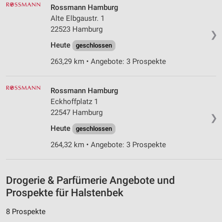
IAB-Verarbeitungszwecke:
Rossmann Hamburg
Speichern von oder Zugriff auf Informationen
Alte Elbgaustr. 1
auf einem Endgerät
22523 Hamburg
❯
Verwendung reduzierter Daten zur Auswahl von
Heute
geschlossen
Werbeanzeigen
263,29 km • Angebote: 3 Prospekte
Erstellung von Profilen für personalisierte
Werbung
Rossmann Hamburg
Eckhoffplatz 1
Verwendung von Profilen zur Auswahl
personalisierter Werbung
22547 Hamburg
❯
Heute
geschlossen
Erstellung von Profilen zur Personalisierung
von Inhalten
264,32 km • Angebote: 3 Prospekte
Verwendung von Profilen zur Auswahl
personalisierter Inhalte
Drogerie & Parfümerie Angebote und
Messung der Werbeleistung
Prospekte für Halstenbek
Messung der Performance von Inhalten
8 Prospekte