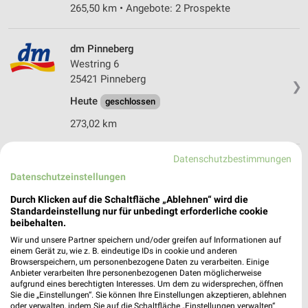
265,50 km • Angebote: 2 Prospekte
dm Pinneberg
Westring 6
25421 Pinneberg
❯
Heute
geschlossen
273,02 km
Datenschutzbestimmungen
dm Bönningstedt
Datenschutzeinstellungen
Kieler Straße 66-68
25474 Bönningstedt
Durch Klicken auf die Schaltfläche „Ablehnen“ wird die
❯
Standardeinstellung nur für unbedingt erforderliche cookie
Heute
geschlossen
beibehalten.
265,77 km
Wir und unsere Partner speichern und/oder greifen auf Informationen auf
einem Gerät zu, wie z. B. eindeutige IDs in cookie und anderen
Browserspeichern, um personenbezogene Daten zu verarbeiten. Einige
Anbieter verarbeiten Ihre personenbezogenen Daten möglicherweise
budni - Elbgau Passagen Hamburg
aufgrund eines berechtigten Interesses. Um dem zu widersprechen, öffnen
Elbgaustrasse 128
Sie die „Einstellungen“. Sie können Ihre Einstellungen akzeptieren, ablehnen
oder verwalten, indem Sie auf die Schaltfläche „Einstellungen verwalten“