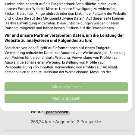
22547 Hamburg
❯
klicken oder jederzeit auf die Fingerabdruck-Schaltfläche in der linken
unteren Ecke der Website klicken. Um Ihre Einwilligung zu widerrufen,
Heute
geschlossen
klicken Sie auf den Fingerabdruck oder den Link in der Fußzeile der Website
und klicken Sie auf den Menüpunkt „Meine Daten“. Auf dieser Seite können
263,98 km • Angebote: 2 Prospekte
Sie Ihre Einwilligung widerrufen. Diese Entscheidungen werden unseren
Partnern mitgeteilt und haben keinen Einfluss auf die Browserdaten.
Wir und unsere Partner verarbeiten Daten, um die Leistung der
budni - In der Frohme Hamburg
Website zu analysieren und Folgendes zu tun:
Frohmestraße 48
Speichern von oder Zugriff auf Informationen auf einem Endgerät.
22457 Hamburg
Verwendung reduzierter Daten zur Auswahl von Werbeanzeigen. Erstellung
❯
von Profilen für personalisierte Werbung. Verwendung von Profilen zur
Heute
geschlossen
Auswahl personalisierter Werbung. Erstellung von Profilen zur
Personalisierung von Inhalten. Verwendung von Profilen zur Auswahl
263,48 km • Angebote: 2 Prospekte
personalisierter Inhalte. Messung der Werbeleistung. Messung der
Performance von Inhalten. Analyse von Zielgruppen durch Statistiken oder
Kombinationen von Daten aus verschiedenen Quellen. Entwicklung und
Verbesserung der Angebote. Verwendung reduzierter Daten zur Auswahl
Alle akzeptieren
budni - Eidelstedt Center Hamburg
von Inhalten.
Eidelstedter Platz 1
Daten können außerhalb der Europäischen Union weitergegeben und in die
Nein, anpassen
USA gesendet werden.
22523 Hamburg
❯
Ihre Einwilligung und die cookie Richtlinie gelten ausschließlich für diese
Heute
geschlossen
Website/App.
Partnerliste anzeigen (1 IAB-Anbieter)
263,24 km • Angebote: 2 Prospekte
Wir nutzen Ihre Daten für folgende Zwecke: