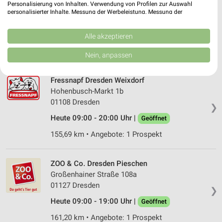
Personalisierung von Inhalten. Verwendung von Profilen zur Auswahl
personalisierter Inhalte. Messung der Werbeleistung. Messung der
Zoo Dresden
Performance von Inhalten. Analyse von Zielgruppen durch Statistiken oder
Tiergartenstraße 1
Kombinationen von Daten aus verschiedenen Quellen. Entwicklung und
❯
01219 Dresden
Verbesserung der Angebote. Verwendung reduzierter Daten zur Auswahl
Alle akzeptieren
von Inhalten.
166,61 km
Daten können außerhalb der Europäischen Union weitergegeben und in die
Nein, anpassen
USA gesendet werden.
Ihre Einwilligung und die cookie Richtlinie gelten ausschließlich für diese
Website/App.
Fressnapf Dresden Weixdorf
Hohenbusch-Markt 1b
Partnerliste anzeigen (1 IAB-Anbieter)
01108 Dresden
Wir nutzen Ihre Daten für folgende Zwecke:
❯
IAB-Verarbeitungszwecke:
Heute 09:00 - 20:00 Uhr |
Geöffnet
Speichern von oder Zugriff auf Informationen
155,69 km • Angebote: 1 Prospekt
auf einem Endgerät
Verwendung reduzierter Daten zur Auswahl von
ZOO & Co. Dresden Pieschen
Werbeanzeigen
Großenhainer Straße 108a
01127 Dresden
Erstellung von Profilen für personalisierte
❯
Werbung
Heute 09:00 - 19:00 Uhr |
Geöffnet
161,20 km • Angebote: 1 Prospekt
Verwendung von Profilen zur Auswahl