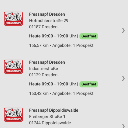
personalisierter Werbung
Erstellung von Profilen zur Personalisierung
Fressnapf Dresden
von Inhalten
Hofmühlenstraße 29
01187 Dresden
❯
Verwendung von Profilen zur Auswahl
personalisierter Inhalte
Heute 09:00 - 19:00 Uhr |
Geöffnet
166,57 km • Angebote: 1 Prospekt
Messung der Werbeleistung
Messung der Performance von Inhalten
Fressnapf Dresden
Industriestraße
Analyse von Zielgruppen durch Statistiken oder
01129 Dresden
Kombinationen von Daten aus verschiedenen
❯
Quellen
Heute 09:00 - 19:00 Uhr |
Geöffnet
Entwicklung und Verbesserung der Angebote
160,42 km • Angebote: 1 Prospekt
Verwendung reduzierter Daten zur Auswahl von
Inhalten
Fressnapf Dippoldiswalde
Freiberger Straße 1
IAB-Besonderheiten:
01744 Dippoldiswalde
❯
Verwendung genauer Standortdaten