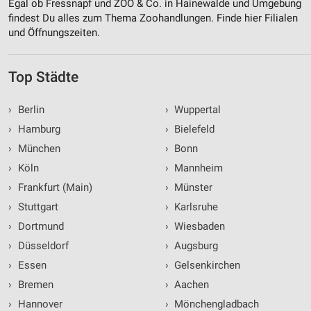
Egal ob Fressnapf und ZOO & Co. in Hainewalde und Umgebung
findest Du alles zum Thema Zoohandlungen. Finde hier Filialen
und Öffnungszeiten.
Top Städte
›
Berlin
›
Wuppertal
›
Hamburg
›
Bielefeld
›
München
›
Bonn
›
Köln
›
Mannheim
›
Frankfurt (Main)
›
Münster
›
Stuttgart
›
Karlsruhe
›
Dortmund
›
Wiesbaden
›
Düsseldorf
›
Augsburg
›
Essen
›
Gelsenkirchen
›
Bremen
›
Aachen
›
Hannover
›
Mönchengladbach