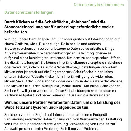
01219 Dresden
Datenschutzbestimmungen
❯
Datenschutzeinstellungen
Heute 09:00 - 20:00 Uhr |
Geöffnet
Durch Klicken auf die Schaltfläche „Ablehnen“ wird die
168,65 km • Angebote: 1 Prospekt
Standardeinstellung nur für unbedingt erforderliche cookie
beibehalten.
Wir und unsere Partner speichern und/oder greifen auf Informationen auf
Fressnapf Hoyerswerda
einem Gerät zu, wie z. B. eindeutige IDs in cookie und anderen
Kamenzer Bogen 14
Browserspeichern, um personenbezogene Daten zu verarbeiten. Einige
02977 Hoyerswerda
Anbieter verarbeiten Ihre personenbezogenen Daten möglicherweise
❯
aufgrund eines berechtigten Interesses. Um dem zu widersprechen, öffnen
Heute 09:00 - 19:00 Uhr |
Sie die „Einstellungen“. Sie können Ihre Einstellungen akzeptieren, ablehnen
Geöffnet
oder verwalten, indem Sie auf die Schaltfläche „Einstellungen verwalten“
klicken oder jederzeit auf die Fingerabdruck-Schaltfläche in der linken
134,18 km • Angebote: 1 Prospekt
unteren Ecke der Website klicken. Um Ihre Einwilligung zu widerrufen,
klicken Sie auf den Fingerabdruck oder den Link in der Fußzeile der Website
und klicken Sie auf den Menüpunkt „Meine Daten“. Auf dieser Seite können
Fressnapf Dresden
Sie Ihre Einwilligung widerrufen. Diese Entscheidungen werden unseren
Partnern mitgeteilt und haben keinen Einfluss auf die Browserdaten.
Stephanienstraße 1
Wir und unsere Partner verarbeiten Daten, um die Leistung der
01307 Dresden
❯
Website zu analysieren und Folgendes zu tun:
Heute 09:00 - 19:00 Uhr |
Geöffnet
Speichern von oder Zugriff auf Informationen auf einem Endgerät.
Verwendung reduzierter Daten zur Auswahl von Werbeanzeigen. Erstellung
165,57 km • Angebote: 1 Prospekt
von Profilen für personalisierte Werbung. Verwendung von Profilen zur
Auswahl personalisierter Werbung. Erstellung von Profilen zur