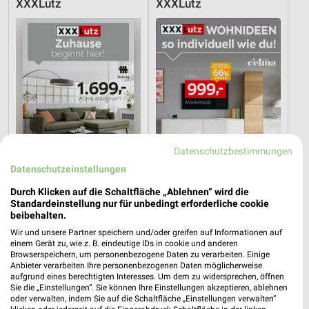
XXXLutz
XXXLutz
Datenschutzbestimmungen
Datenschutzeinstellungen
Durch Klicken auf die Schaltfläche „Ablehnen“ wird die
Standardeinstellung nur für unbedingt erforderliche cookie
21,7 km
21,7 km
beibehalten.
Musterring
Wohnideen so individuell wie du!
Wir und unsere Partner speichern und/oder greifen auf Informationen auf
Gültig bis Fr. 14.08.
Gültig bis Fr. 14.08.
einem Gerät zu, wie z. B. eindeutige IDs in cookie und anderen
Browserspeichern, um personenbezogene Daten zu verarbeiten. Einige
Anbieter verarbeiten Ihre personenbezogenen Daten möglicherweise
XXXLutz
XXXLutz
aufgrund eines berechtigten Interesses. Um dem zu widersprechen, öffnen
Sie die „Einstellungen“. Sie können Ihre Einstellungen akzeptieren, ablehnen
oder verwalten, indem Sie auf die Schaltfläche „Einstellungen verwalten“