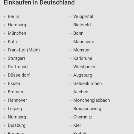
Einkaufen in Deutschland
›
Berlin
›
Wuppertal
›
Hamburg
›
Bielefeld
›
München
›
Bonn
›
Köln
›
Mannheim
›
Frankfurt (Main)
›
Münster
›
Stuttgart
›
Karlsruhe
›
Dortmund
›
Wiesbaden
›
Düsseldorf
›
Augsburg
›
Essen
›
Gelsenkirchen
›
Bremen
›
Aachen
›
Hannover
›
Mönchengladbach
›
Leipzig
›
Braunschweig
›
Nürnberg
›
Chemnitz
›
Duisburg
›
Kiel
›
Bochum
›
Krefeld