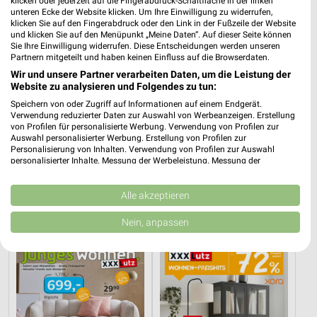
klicken oder jederzeit auf die Fingerabdruck-Schaltfläche in der linken
unteren Ecke der Website klicken. Um Ihre Einwilligung zu widerrufen,
klicken Sie auf den Fingerabdruck oder den Link in der Fußzeile der Website
und klicken Sie auf den Menüpunkt „Meine Daten“. Auf dieser Seite können
Sie Ihre Einwilligung widerrufen. Diese Entscheidungen werden unseren
Partnern mitgeteilt und haben keinen Einfluss auf die Browserdaten.
Wir und unsere Partner verarbeiten Daten, um die Leistung der
Website zu analysieren und Folgendes zu tun:
Speichern von oder Zugriff auf Informationen auf einem Endgerät.
Verwendung reduzierter Daten zur Auswahl von Werbeanzeigen. Erstellung
von Profilen für personalisierte Werbung. Verwendung von Profilen zur
Auswahl personalisierter Werbung. Erstellung von Profilen zur
Personalisierung von Inhalten. Verwendung von Profilen zur Auswahl
personalisierter Inhalte. Messung der Werbeleistung. Messung der
21,7 km
21,7 km
Performance von Inhalten. Analyse von Zielgruppen durch Statistiken oder
Gartenmöbel-Abverkauf
Angebote ab 08.08.
Kombinationen von Daten aus verschiedenen Quellen. Entwicklung und
Verbesserung der Angebote. Verwendung reduzierter Daten zur Auswahl
Alle akzeptieren
Gültig bis Fr. 28.08.
Gültig bis Fr. 21.08.
von Inhalten.
Daten können außerhalb der Europäischen Union weitergegeben und in die
Nein, anpassen
XXXLutz
XXXLutz
USA gesendet werden.
Ihre Einwilligung und die cookie Richtlinie gelten ausschließlich für diese
Website/App.
Partnerliste anzeigen (1 IAB-Anbieter)
Wir nutzen Ihre Daten für folgende Zwecke:
IAB-Verarbeitungszwecke: