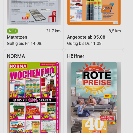
Analyse von Zielgruppen durch Statistiken oder
Kombinationen von Daten aus verschiedenen
Quellen
Entwicklung und Verbesserung der Angebote
21,7 km
8,5 km
Verwendung reduzierter Daten zur Auswahl von
Matratzen
Angebote ab 05.08.
Inhalten
Gültig bis Fr. 14.08.
Gültig bis Di. 11.08.
IAB-Besonderheiten:
NORMA
Höffner
Verwendung genauer Standortdaten
Geräte anhand von aktiv angeforderten
Informationen identifizieren
Nicht-IAB-Verarbeitungszwecke:
Notwendig
Performance
Funktional
Werbung