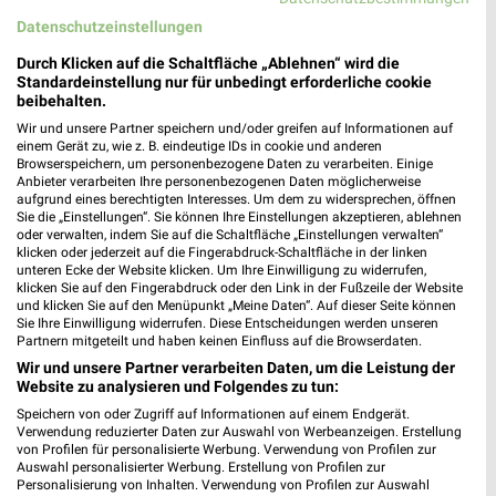
65183 Wiesbaden
❯
Datenschutzeinstellungen
Heute 09:00 - 20:00 Uhr |
Geschlossen
Durch Klicken auf die Schaltfläche „Ablehnen“ wird die
449,70 km • Angebote: 5 Prospekte
Standardeinstellung nur für unbedingt erforderliche cookie
beibehalten.
Wir und unsere Partner speichern und/oder greifen auf Informationen auf
GALERIA Markthalle Wiesbaden
einem Gerät zu, wie z. B. eindeutige IDs in cookie und anderen
Browserspeichern, um personenbezogene Daten zu verarbeiten. Einige
Kirchgasse 35-43
Anbieter verarbeiten Ihre personenbezogenen Daten möglicherweise
65183 Wiesbaden
aufgrund eines berechtigten Interesses. Um dem zu widersprechen, öffnen
❯
Sie die „Einstellungen“. Sie können Ihre Einstellungen akzeptieren, ablehnen
Heute 10:00 - 20:00 Uhr |
Geschlossen
oder verwalten, indem Sie auf die Schaltfläche „Einstellungen verwalten“
klicken oder jederzeit auf die Fingerabdruck-Schaltfläche in der linken
449,85 km • Angebote: 2 Prospekte
unteren Ecke der Website klicken. Um Ihre Einwilligung zu widerrufen,
klicken Sie auf den Fingerabdruck oder den Link in der Fußzeile der Website
und klicken Sie auf den Menüpunkt „Meine Daten“. Auf dieser Seite können
Sie Ihre Einwilligung widerrufen. Diese Entscheidungen werden unseren
GALERIA Wiesbaden am Mauritiusplatz
Partnern mitgeteilt und haben keinen Einfluss auf die Browserdaten.
Kirchgasse 35-43
Wir und unsere Partner verarbeiten Daten, um die Leistung der
65183 Wiesbaden
Website zu analysieren und Folgendes zu tun:
❯
Heute 10:00 - 20:00 Uhr |
Speichern von oder Zugriff auf Informationen auf einem Endgerät.
Geschlossen
Verwendung reduzierter Daten zur Auswahl von Werbeanzeigen. Erstellung
449,86 km • Angebote: 3 Prospekte
von Profilen für personalisierte Werbung. Verwendung von Profilen zur
Auswahl personalisierter Werbung. Erstellung von Profilen zur
Personalisierung von Inhalten. Verwendung von Profilen zur Auswahl