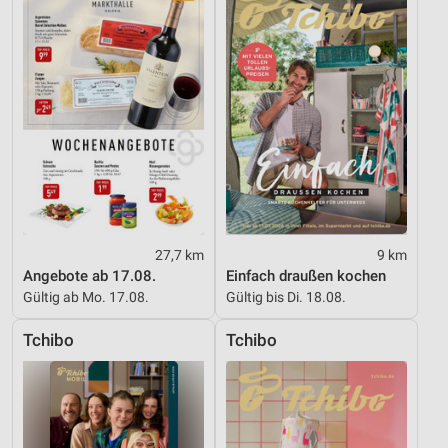
Geräte anhand von aktiv angeforderten
Informationen identifizieren
Nicht-IAB-Verarbeitungszwecke:
Notwendig
Performance
Funktional
Werbung
27,7 km
9 km
Angebote ab 17.08.
Einfach draußen kochen
Gültig ab Mo. 17.08.
Gültig bis Di. 18.08.
Tchibo
Tchibo