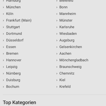
›
Hamburg
›
Bielefeld
›
München
›
Bonn
›
Köln
›
Mannheim
›
Frankfurt (Main)
›
Münster
›
Stuttgart
›
Karlsruhe
›
Dortmund
›
Wiesbaden
›
Düsseldorf
›
Augsburg
›
Essen
›
Gelsenkirchen
›
Bremen
›
Aachen
›
Hannover
›
Mönchengladbach
›
Leipzig
›
Braunschweig
›
Nürnberg
›
Chemnitz
›
Duisburg
›
Kiel
›
Bochum
›
Krefeld
Top Kategorien