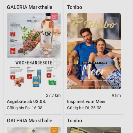
GALERIA Markthalle
Tchibo
Erstellung von Profilen zur Personalisierung
von Inhalten
Verwendung von Profilen zur Auswahl
personalisierter Inhalte
Messung der Werbeleistung
Messung der Performance von Inhalten
Analyse von Zielgruppen durch Statistiken oder
Kombinationen von Daten aus verschiedenen
Quellen
Entwicklung und Verbesserung der Angebote
27,7 km
9 km
Angebote ab 03.08.
Inspiriert vom Meer
Verwendung reduzierter Daten zur Auswahl von
Inhalten
Gültig bis So. 16.08.
Gültig bis Di. 25.08.
IAB-Besonderheiten:
GALERIA Markthalle
Tchibo
Verwendung genauer Standortdaten