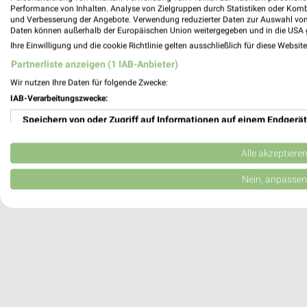
Performance von Inhalten. Analyse von Zielgruppen durch Statistiken oder Kom
und Verbesserung der Angebote. Verwendung reduzierter Daten zur Auswahl von
Daten können außerhalb der Europäischen Union weitergegeben und in die USA 
Reformhaus Bacher LAGO Shopping Cent
Ihre Einwilligung und die cookie Richtlinie gelten ausschließlich für diese Websit
Bodanstraße 1
Partnerliste anzeigen (1 IAB-Anbieter)
78462 Konstanz
Wir nutzen Ihre Daten für folgende Zwecke:
618,97 km • Angebote: 1 Prospekt
IAB-Verarbeitungszwecke:
Speichern von oder Zugriff auf Informationen auf einem Endgerät
Reformhaus Fritschi Konstanz
St.-Stephans-Platz 11
Verwendung reduzierter Daten zur Auswahl von Werbeanzeigen
Alle akzeptiere
78462 Konstanz
Erstellung von Profilen für personalisierte Werbung
Nein, anpassen
618,61 km • Angebote: 1 Prospekt
Verwendung von Profilen zur Auswahl personalisierter Werbung
Erstellung von Profilen zur Personalisierung von Inhalten
Verwendung von Profilen zur Auswahl personalisierter Inhalte
Messung der Werbeleistung