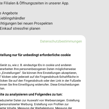
 Filialen & Öffnungszeiten in unserer App.
e Angebote
ieblingshändler
htigungen bei neuen Prospekten
 Einkauf stressfrei planen
 App jetzt laden oder QR-Code scannen.
Datenschutzbestimmungen
tellung nur für unbedingt erforderliche cookie
erät zu, wie z. B. eindeutige IDs in cookie und anderen
verarbeiten Ihre personenbezogenen Daten möglicherweise
„Einstellungen“. Sie können Ihre Einstellungen akzeptieren,
 klicken oder jederzeit auf die Fingerabdruck-Schaltfläche in
klicken Sie auf den Fingerabdruck oder den Link in der Fußzeile
önnen Sie Ihre Einwilligung widerrufen. Diese Entscheidungen
ten.
ite zu analysieren und Folgendes zu tun:
reduzierter Daten zur Auswahl von Werbeanzeigen. Erstellung
ersonalisierter Werbung. Erstellung von Profilen zur
ierter Inhalte. Messung der Werbeleistung. Messung der