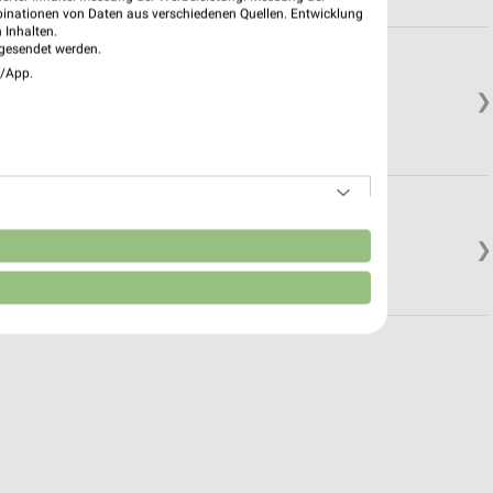
binationen von Daten aus verschiedenen Quellen. Entwicklung
 Inhalten.
gesendet werden.
er Konstanz
e/App.
❯
n
❯