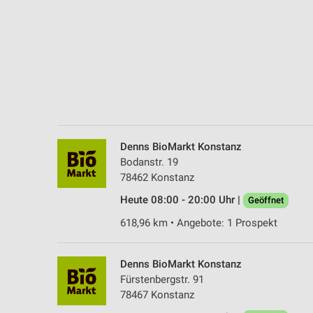
Messung der Performance von Inhalten
Analyse von Zielgruppen durch Statistiken oder Kombinationen 
Quellen
Entwicklung und Verbesserung der Angebote
Verwendung reduzierter Daten zur Auswahl von Inhalten
IAB-Besonderheiten:
Denns BioMarkt Konstanz
Verwendung genauer Standortdaten
Bodanstr. 19
78462 Konstanz
Geräte anhand von aktiv angeforderten Informationen identifizie
Heute 08:00 - 20:00 Uhr |
Geöffnet
Nicht-IAB-Verarbeitungszwecke:
618,96 km • Angebote: 1 Prospekt
Notwendig
Performance
Denns BioMarkt Konstanz
Fürstenbergstr. 91
Funktional
78467 Konstanz
Werbung