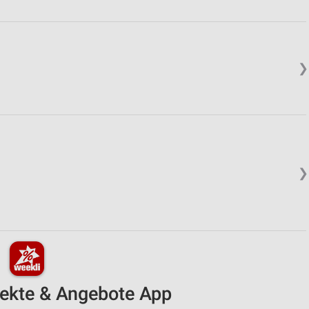
❯
❯
pekte & Angebote App