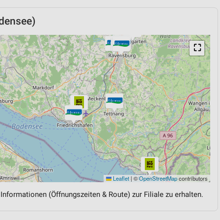
densee)
⛶
Leaflet
|
©
OpenStreetMap
contributors
 Informationen (Öffnungszeiten & Route) zur Filiale zu erhalten.