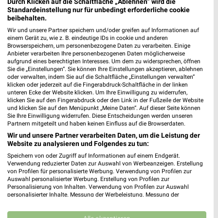
Durch Klicken auf die Schaltfläche „Ablehnen“ wird die
Standardeinstellung nur für unbedingt erforderliche cookie
beibehalten.
Wir und unsere Partner speichern und/oder greifen auf Informationen auf
Nächste Filiale
einem Gerät zu, wie z. B. eindeutige IDs in cookie und anderen
Browserspeichern, um personenbezogene Daten zu verarbeiten. Einige
JYSK Hagen
Anbieter verarbeiten Ihre personenbezogenen Daten möglicherweise
aufgrund eines berechtigten Interesses. Um dem zu widersprechen, öffnen
Becheltestraße 34
Sie die „Einstellungen“. Sie können Ihre Einstellungen akzeptieren, ablehnen
❯
58089 Hagen
oder verwalten, indem Sie auf die Schaltfläche „Einstellungen verwalten“
klicken oder jederzeit auf die Fingerabdruck-Schaltfläche in der linken
Heute
geschlossen
unteren Ecke der Website klicken. Um Ihre Einwilligung zu widerrufen,
klicken Sie auf den Fingerabdruck oder den Link in der Fußzeile der Website
427,16 km • Angebote: 2 Prospekte
und klicken Sie auf den Menüpunkt „Meine Daten“. Auf dieser Seite können
Sie Ihre Einwilligung widerrufen. Diese Entscheidungen werden unseren
Partnern mitgeteilt und haben keinen Einfluss auf die Browserdaten.
Wir und unsere Partner verarbeiten Daten, um die Leistung der
Website zu analysieren und Folgendes zu tun:
Angebote-Kalender für JYSK in Hagen
Speichern von oder Zugriff auf Informationen auf einem Endgerät.
(Stadt der FernUniversität) und
Verwendung reduzierter Daten zur Auswahl von Werbeanzeigen. Erstellung
von Profilen für personalisierte Werbung. Verwendung von Profilen zur
Umgebung
Auswahl personalisierter Werbung. Erstellung von Profilen zur
Personalisierung von Inhalten. Verwendung von Profilen zur Auswahl
personalisierter Inhalte. Messung der Werbeleistung. Messung der
Aug.
Performance von Inhalten. Analyse von Zielgruppen durch Statistiken oder
03
Mo
04
Di
05
Mi
06
Do
07
Fr
08
S
Kombinationen von Daten aus verschiedenen Quellen. Entwicklung und