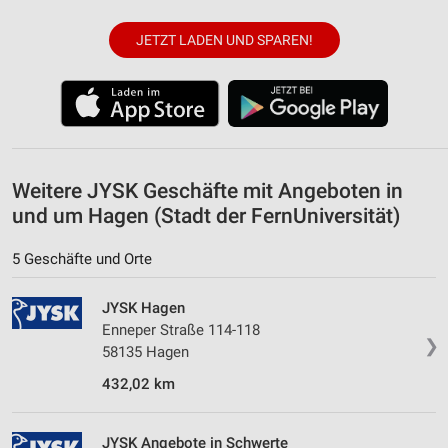
Verwendung von Profilen zur Auswahl
JETZT LADEN UND SPAREN!
personalisierter Inhalte
Messung der Werbeleistung
Messung der Performance von Inhalten
Analyse von Zielgruppen durch Statistiken oder
Weitere JYSK Geschäfte mit Angeboten in
Kombinationen von Daten aus verschiedenen
Quellen
und um Hagen (Stadt der FernUniversität)
Entwicklung und Verbesserung der Angebote
5 Geschäfte und Orte
Verwendung reduzierter Daten zur Auswahl von
JYSK Hagen
Inhalten
Enneper Straße 114-118
IAB-Besonderheiten:
❯
58135 Hagen
Verwendung genauer Standortdaten
432,02 km
Geräte anhand von aktiv angeforderten
Informationen identifizieren
JYSK Angebote in Schwerte