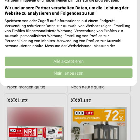
Partnern mitgeteilt und haben keinen Einfluss auf die Browserdaten.
Wir und unsere Partner verarbeiten Daten, um die Leistung der
Website zu analysieren und Folgendes zu tun:
Speichern von oder Zugriff auf Informationen auf einem Endgerät.
Verwendung reduzierter Daten zur Auswahl von Werbeanzeigen. Erstellung
von Profilen für personalisierte Werbung. Verwendung von Profilen zur
Auswahl personalisierter Werbung. Erstellung von Profilen zur
Personalisierung von Inhalten. Verwendung von Profilen zur Auswahl
personalisierter Inhalte. Messung der Werbeleistung. Messung der
Performance von Inhalten. Analyse von Zielgruppen durch Statistiken oder
Kombinationen von Daten aus verschiedenen Quellen. Entwicklung und
Verbesserung der Angebote. Verwendung reduzierter Daten zur Auswahl
Alle akzeptieren
von Inhalten.
Daten können außerhalb der Europäischen Union weitergegeben und in die
Nein, anpassen
19,9 km
15 km
USA gesendet werden.
Angebote ab 03.08.
Bis zu 62% in diesem prospekt
Ihre Einwilligung und die cookie Richtlinie gelten ausschließlich für diese
Noch morgen gültig
Noch heute gültig
Website/App.
Partnerliste anzeigen (1 IAB-Anbieter)
XXXLutz
XXXLutz
Wir nutzen Ihre Daten für folgende Zwecke:
IAB-Verarbeitungszwecke:
Speichern von oder Zugriff auf Informationen
auf einem Endgerät
Verwendung reduzierter Daten zur Auswahl von