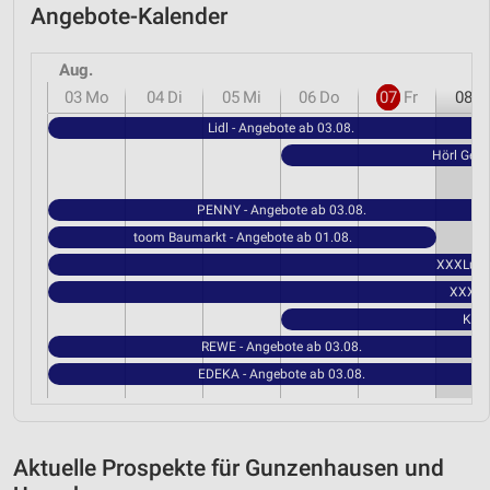
Angebote-Kalender
Aug.
03
Mo
04
Di
05
Mi
06
Do
07
Fr
08
S
Lidl - Angebote ab 03.08.
Hörl Getr
PENNY - Angebote ab 03.08.
toom Baumarkt - Angebote ab 01.08.
XXXLutz 
XXXLut
Kauf
REWE - Angebote ab 03.08.
EDEKA - Angebote ab 03.08.
Aktuelle Prospekte für Gunzenhausen und