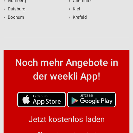
›
Nürnberg
›
Chemnitz
›
Duisburg
›
Kiel
›
Bochum
›
Krefeld
Noch mehr Angebote in
der weekli App!
Jetzt kostenlos laden