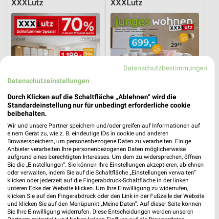
XXXLutz
XXXLutz
Datenschutzbestimmungen
Datenschutzeinstellungen
Durch Klicken auf die Schaltfläche „Ablehnen“ wird die
Standardeinstellung nur für unbedingt erforderliche cookie
beibehalten.
Wir und unsere Partner speichern und/oder greifen auf Informationen auf
einem Gerät zu, wie z. B. eindeutige IDs in cookie und anderen
Browserspeichern, um personenbezogene Daten zu verarbeiten. Einige
15 km
15 km
Anbieter verarbeiten Ihre personenbezogenen Daten möglicherweise
aufgrund eines berechtigten Interesses. Um dem zu widersprechen, öffnen
Schlafzimmer Spezial
Junges Wohnen
Sie die „Einstellungen“. Sie können Ihre Einstellungen akzeptieren, ablehnen
Noch heute gültig
Gültig bis Fr. 14.08.
oder verwalten, indem Sie auf die Schaltfläche „Einstellungen verwalten“
klicken oder jederzeit auf die Fingerabdruck-Schaltfläche in der linken
unteren Ecke der Website klicken. Um Ihre Einwilligung zu widerrufen,
Thomas Philipps
XXXLutz
klicken Sie auf den Fingerabdruck oder den Link in der Fußzeile der Website
und klicken Sie auf den Menüpunkt „Meine Daten“. Auf dieser Seite können
Sie Ihre Einwilligung widerrufen. Diese Entscheidungen werden unseren