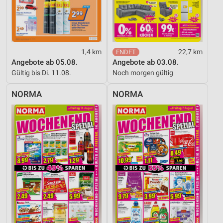
Verwendung reduzierter Daten zur Auswahl von
Inhalten
IAB-Besonderheiten:
1,4 km
22,7 km
Verwendung genauer Standortdaten
Angebote ab 05.08.
Angebote ab 03.08.
Gültig bis Di. 11.08.
Noch morgen gültig
Geräte anhand von aktiv angeforderten
Informationen identifizieren
NORMA
NORMA
Nicht-IAB-Verarbeitungszwecke:
Notwendig
Performance
Funktional
Werbung