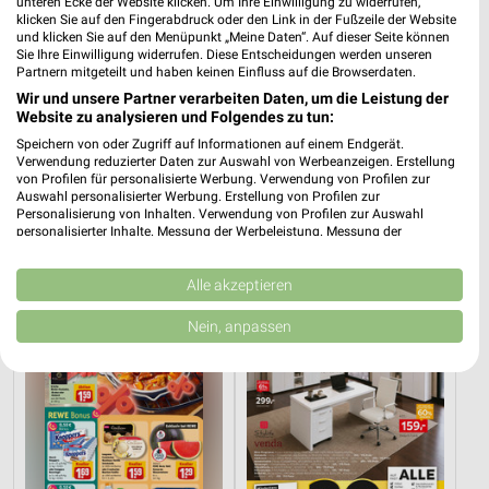
unteren Ecke der Website klicken. Um Ihre Einwilligung zu widerrufen,
klicken Sie auf den Fingerabdruck oder den Link in der Fußzeile der Website
und klicken Sie auf den Menüpunkt „Meine Daten“. Auf dieser Seite können
Sie Ihre Einwilligung widerrufen. Diese Entscheidungen werden unseren
Partnern mitgeteilt und haben keinen Einfluss auf die Browserdaten.
Wir und unsere Partner verarbeiten Daten, um die Leistung der
Website zu analysieren und Folgendes zu tun:
Speichern von oder Zugriff auf Informationen auf einem Endgerät.
58,7 km
58,7 km
Verwendung reduzierter Daten zur Auswahl von Werbeanzeigen. Erstellung
Dieter Knoll
Wohnen Spezial
von Profilen für personalisierte Werbung. Verwendung von Profilen zur
Auswahl personalisierter Werbung. Erstellung von Profilen zur
Gültig bis Fr. 14.08.
Gültig bis Fr. 14.08.
Personalisierung von Inhalten. Verwendung von Profilen zur Auswahl
personalisierter Inhalte. Messung der Werbeleistung. Messung der
REWE
XXXLutz
Performance von Inhalten. Analyse von Zielgruppen durch Statistiken oder
Kombinationen von Daten aus verschiedenen Quellen. Entwicklung und
Verbesserung der Angebote. Verwendung reduzierter Daten zur Auswahl
Alle akzeptieren
von Inhalten.
Daten können außerhalb der Europäischen Union weitergegeben und in die
Nein, anpassen
USA gesendet werden.
Ihre Einwilligung und die cookie Richtlinie gelten ausschließlich für diese
Website/App.
Partnerliste anzeigen (1 IAB-Anbieter)
Wir nutzen Ihre Daten für folgende Zwecke:
IAB-Verarbeitungszwecke: