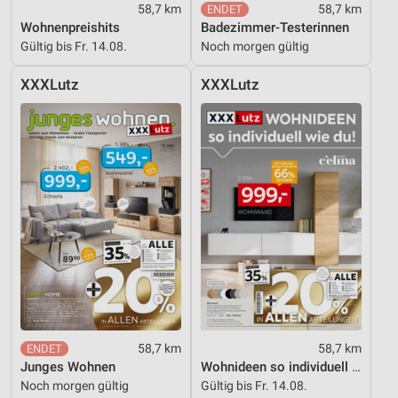
Kombinationen von Daten aus verschiedenen
58,7 km
58,7 km
Quellen
Wohnenpreishits
Badezimmer-Testerinnen
Gültig bis Fr. 14.08.
Noch morgen gültig
Entwicklung und Verbesserung der Angebote
XXXLutz
XXXLutz
Verwendung reduzierter Daten zur Auswahl von
Inhalten
IAB-Besonderheiten:
Verwendung genauer Standortdaten
Geräte anhand von aktiv angeforderten
Informationen identifizieren
Nicht-IAB-Verarbeitungszwecke:
Notwendig
Performance
Funktional
58,7 km
58,7 km
Junges Wohnen
Wohnideen so individuell wie du!
Werbung
Noch morgen gültig
Gültig bis Fr. 14.08.