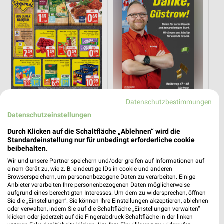
Datenschutzbestimmungen
14,5 km
1,4 km
Angebote ab 03.08.
Angebote ab 03.08.
Datenschutzeinstellungen
Gültig bis Sa. 08.08.
Noch morgen gültig
Durch Klicken auf die Schaltfläche „Ablehnen“ wird die
Standardeinstellung nur für unbedingt erforderliche cookie
XXXLutz
XXXLutz
beibehalten.
Wir und unsere Partner speichern und/oder greifen auf Informationen auf
einem Gerät zu, wie z. B. eindeutige IDs in cookie und anderen
Browserspeichern, um personenbezogene Daten zu verarbeiten. Einige
Anbieter verarbeiten Ihre personenbezogenen Daten möglicherweise
aufgrund eines berechtigten Interesses. Um dem zu widersprechen, öffnen
Sie die „Einstellungen“. Sie können Ihre Einstellungen akzeptieren, ablehnen
oder verwalten, indem Sie auf die Schaltfläche „Einstellungen verwalten“
klicken oder jederzeit auf die Fingerabdruck-Schaltfläche in der linken