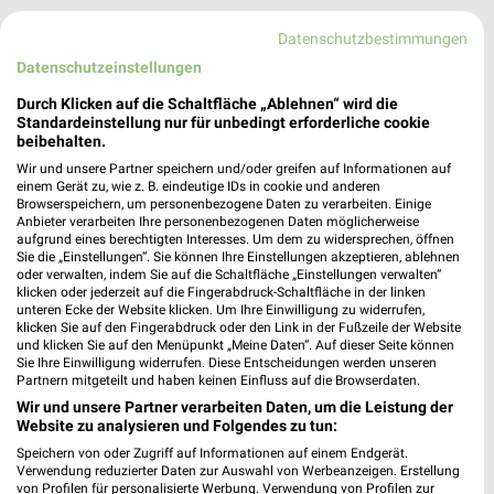
Datenschutzbestimmungen
Datenschutzeinstellungen
Durch Klicken auf die Schaltfläche „Ablehnen“ wird die
Standardeinstellung nur für unbedingt erforderliche cookie
beibehalten.
Netto Schwaan
Wir und unsere Partner speichern und/oder greifen auf Informationen auf
einem Gerät zu, wie z. B. eindeutige IDs in cookie und anderen
Doberaner Strasse 29
Browserspeichern, um personenbezogene Daten zu verarbeiten. Einige
18258 Schwaan
❯
Anbieter verarbeiten Ihre personenbezogenen Daten möglicherweise
aufgrund eines berechtigten Interesses. Um dem zu widersprechen, öffnen
Heute 07:00 - 20:00 Uhr |
Geschlossen
Sie die „Einstellungen“. Sie können Ihre Einstellungen akzeptieren, ablehnen
oder verwalten, indem Sie auf die Schaltfläche „Einstellungen verwalten“
180,63 km • Angebote: 2 Prospekte
klicken oder jederzeit auf die Fingerabdruck-Schaltfläche in der linken
unteren Ecke der Website klicken. Um Ihre Einwilligung zu widerrufen,
klicken Sie auf den Fingerabdruck oder den Link in der Fußzeile der Website
und klicken Sie auf den Menüpunkt „Meine Daten“. Auf dieser Seite können
Netto Laage
Sie Ihre Einwilligung widerrufen. Diese Entscheidungen werden unseren
Bahnhofstrasse 38
Partnern mitgeteilt und haben keinen Einfluss auf die Browserdaten.
18299 Laage
Wir und unsere Partner verarbeiten Daten, um die Leistung der
❯
Website zu analysieren und Folgendes zu tun:
Heute 07:00 - 20:00 Uhr |
Geschlossen
Speichern von oder Zugriff auf Informationen auf einem Endgerät.
171,15 km • Angebote: 2 Prospekte
Verwendung reduzierter Daten zur Auswahl von Werbeanzeigen. Erstellung
von Profilen für personalisierte Werbung. Verwendung von Profilen zur