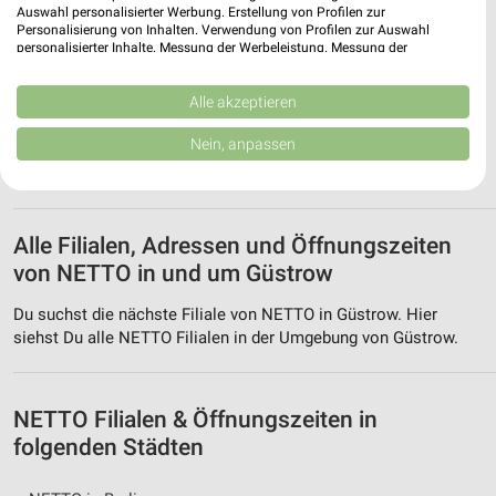
Auswahl personalisierter Werbung. Erstellung von Profilen zur
Personalisierung von Inhalten. Verwendung von Profilen zur Auswahl
Netto Sternberg
personalisierter Inhalte. Messung der Werbeleistung. Messung der
Vor Dem Kütiner Tor 17
Performance von Inhalten. Analyse von Zielgruppen durch Statistiken oder
Kombinationen von Daten aus verschiedenen Quellen. Entwicklung und
19406 Sternberg
❯
Verbesserung der Angebote. Verwendung reduzierter Daten zur Auswahl
Alle akzeptieren
von Inhalten.
Heute 07:00 - 20:00 Uhr |
Geschlossen
Daten können außerhalb der Europäischen Union weitergegeben und in die
Nein, anpassen
USA gesendet werden.
168,92 km • Angebote: 2 Prospekte
Ihre Einwilligung und die cookie Richtlinie gelten ausschließlich für diese
Website/App.
Partnerliste anzeigen (1 IAB-Anbieter)
Alle Filialen, Adressen und Öffnungszeiten
Wir nutzen Ihre Daten für folgende Zwecke:
von NETTO in und um Güstrow
IAB-Verarbeitungszwecke:
Du suchst die nächste Filiale von NETTO in Güstrow. Hier
Speichern von oder Zugriff auf Informationen
auf einem Endgerät
siehst Du alle NETTO Filialen in der Umgebung von Güstrow.
Verwendung reduzierter Daten zur Auswahl von
Werbeanzeigen
NETTO Filialen & Öffnungszeiten in
Erstellung von Profilen für personalisierte
folgenden Städten
Werbung