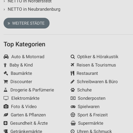
›
NETTO in Norderstedt
Verwendung genauer Standortdaten
›
NETTO in Neubrandenburg
Geräte anhand von aktiv angeforderten
Informationen identifizieren
WEITERE STÄDTE
Nicht-IAB-Verarbeitungszwecke:
Notwendig
Top Kategorien
Performance
Auto & Motorrad
Optiker & Hörakustik
Baby & Kind
Reisen & Tourismus
Funktional
Baumärkte
Restaurant
Werbung
Discounter
Schreibwaren & Büro
Drogerie & Parfümerie
Schuhe
Elektromärkte
Sonderposten
Foto & Video
Spielwaren
Garten & Pflanzen
Sport & Freizeit
Gesundheit & Ärzte
Supermärkte
Getränkemärkte
Uhren & Schmuck