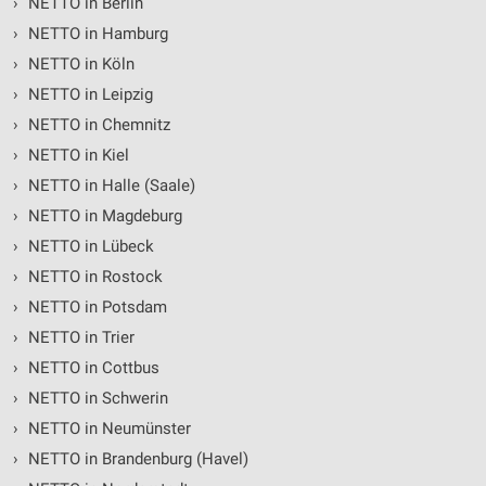
›
NETTO in Berlin
Verwendung von Profilen zur Auswahl
personalisierter Werbung
›
NETTO in Hamburg
›
NETTO in Köln
Erstellung von Profilen zur Personalisierung
von Inhalten
›
NETTO in Leipzig
›
NETTO in Chemnitz
Verwendung von Profilen zur Auswahl
›
NETTO in Kiel
personalisierter Inhalte
›
NETTO in Halle (Saale)
Messung der Werbeleistung
›
NETTO in Magdeburg
Messung der Performance von Inhalten
›
NETTO in Lübeck
›
NETTO in Rostock
Analyse von Zielgruppen durch Statistiken oder
›
NETTO in Potsdam
Kombinationen von Daten aus verschiedenen
Quellen
›
NETTO in Trier
›
NETTO in Cottbus
Entwicklung und Verbesserung der Angebote
›
NETTO in Schwerin
Verwendung reduzierter Daten zur Auswahl von
›
NETTO in Neumünster
Inhalten
›
NETTO in Brandenburg (Havel)
IAB-Besonderheiten: