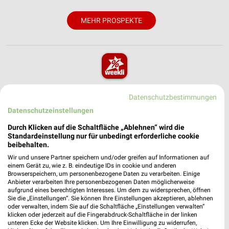
MEHR PROSPEKTE
weekli - Prospekte & Angebote App
Datenschutzbestimmungen
Alle NKD Angebote immer griffbereit – mit der kostenlosen
Datenschutzeinstellungen
weekli App für iOS & Android.
Durch Klicken auf die Schaltfläche „Ablehnen“ wird die
Standardeinstellung nur für unbedingt erforderliche cookie
✔
Standortgenaue Angebote
beibehalten.
✔
Folge deinem Lieblingshändler
Wir und unsere Partner speichern und/oder greifen auf Informationen auf
✔
Push-Benachrichtigungen bei neuen Prospekten
einem Gerät zu, wie z. B. eindeutige IDs in cookie und anderen
✔
Einkaufsliste - Einkauf stressfrei planen
Browserspeichern, um personenbezogene Daten zu verarbeiten. Einige
Anbieter verarbeiten Ihre personenbezogenen Daten möglicherweise
aufgrund eines berechtigten Interesses. Um dem zu widersprechen, öffnen
Sie die „Einstellungen“. Sie können Ihre Einstellungen akzeptieren, ablehnen
JETZT LADEN UND SPAREN!
oder verwalten, indem Sie auf die Schaltfläche „Einstellungen verwalten“
klicken oder jederzeit auf die Fingerabdruck-Schaltfläche in der linken
unteren Ecke der Website klicken. Um Ihre Einwilligung zu widerrufen,