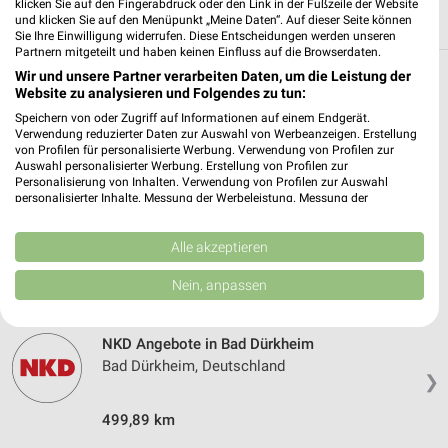
klicken Sie auf den Fingerabdruck oder den Link in der Fußzeile der Website
und klicken Sie auf den Menüpunkt „Meine Daten“. Auf dieser Seite können
Sie Ihre Einwilligung widerrufen. Diese Entscheidungen werden unseren
Partnern mitgeteilt und haben keinen Einfluss auf die Browserdaten.
Wir und unsere Partner verarbeiten Daten, um die Leistung der
Weitere NKD Geschäfte mit Angeboten in
Website zu analysieren und Folgendes zu tun:
und um Grünstadt
Speichern von oder Zugriff auf Informationen auf einem Endgerät.
Verwendung reduzierter Daten zur Auswahl von Werbeanzeigen. Erstellung
von Profilen für personalisierte Werbung. Verwendung von Profilen zur
5 Geschäfte und Orte
Auswahl personalisierter Werbung. Erstellung von Profilen zur
Personalisierung von Inhalten. Verwendung von Profilen zur Auswahl
personalisierter Inhalte. Messung der Werbeleistung. Messung der
NKD Angebote in Eisenberg (Pfalz)
Performance von Inhalten. Analyse von Zielgruppen durch Statistiken oder
Eisenberg (Pfalz), Deutschland
Kombinationen von Daten aus verschiedenen Quellen. Entwicklung und
❯
Verbesserung der Angebote. Verwendung reduzierter Daten zur Auswahl
Alle akzeptieren
von Inhalten.
Daten können außerhalb der Europäischen Union weitergegeben und in die
497,20 km
Nein, anpassen
USA gesendet werden.
Ihre Einwilligung und die cookie Richtlinie gelten ausschließlich für diese
Website/App.
NKD Angebote in Bad Dürkheim
Partnerliste anzeigen (1 IAB-Anbieter)
Bad Dürkheim, Deutschland
❯
Wir nutzen Ihre Daten für folgende Zwecke:
IAB-Verarbeitungszwecke:
499,89 km
Speichern von oder Zugriff auf Informationen