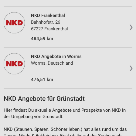
Quellen
Entwicklung und Verbesserung der Angebote
NKD Frankenthal
Bahnhofstr. 26
❯
Verwendung reduzierter Daten zur Auswahl von
67227 Frankenthal
Inhalten
484,59 km
IAB-Besonderheiten:
Verwendung genauer Standortdaten
NKD Angebote in Worms
Worms, Deutschland
Geräte anhand von aktiv angeforderten
❯
Informationen identifizieren
476,51 km
Nicht-IAB-Verarbeitungszwecke:
Notwendig
NKD Angebote für Grünstadt
Performance
Hier findest Du aktuelle Angebote und Prospekte von NKD in
Funktional
der Umgebung von Grünstadt.
Werbung
NKD (Staunen. Sparen. Schöner leben.) hat alles rund um das
Thema Mode & Bekleidung. Egal ob Ihr auf der Suche nach