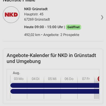
NKD Grünstadt
Hauptstr. 45
❯
67269 Grünstadt
Heute 09:00 - 15:00 Uhr |
Geöffnet
492,02 km • Angebote: 2 Prospekte
Angebote-Kalender für NKD in Grünstadt
und Umgebung
Aug.
03
Mo
04
Di
05
Mi
06
Do
07
Fr
08
S