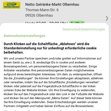
Netto Getränke-Markt Olbernhau
Thomas-Mann-Str. 6
09526 Olbernhau
❯
Heute 07:00 - 20:00 Uhr |
Geöffnet
Datenschutzbestimmungen
207,30 km
Datenschutzeinstellungen
Durch Klicken auf die Schaltfläche „Ablehnen“ wird die
Getränke Fischer Scheibenberg
Standardeinstellung nur für unbedingt erforderliche cookie
Silberstraße 44
beibehalten.
09481 Scheibenberg
Wir und unsere Partner speichern und/oder greifen auf Informationen auf
❯
einem Gerät zu, wie z. B. eindeutige IDs in cookie und anderen
Heute 09:00 - 18:00 Uhr |
Geöffnet
Browserspeichern, um personenbezogene Daten zu verarbeiten. Einige
Anbieter verarbeiten Ihre personenbezogenen Daten möglicherweise
222,94 km
aufgrund eines berechtigten Interesses. Um dem zu widersprechen, öffnen
Sie die „Einstellungen“. Sie können Ihre Einstellungen akzeptieren, ablehnen
oder verwalten, indem Sie auf die Schaltfläche „Einstellungen verwalten“
klicken oder jederzeit auf die Fingerabdruck-Schaltfläche in der linken
Getränke Fischer Elterlein
unteren Ecke der Website klicken. Um Ihre Einwilligung zu widerrufen,
Markt 4
klicken Sie auf den Fingerabdruck oder den Link in der Fußzeile der Website
und klicken Sie auf den Menüpunkt „Meine Daten“. Auf dieser Seite können
09481 Elterlein
❯
Sie Ihre Einwilligung widerrufen. Diese Entscheidungen werden unseren
Partnern mitgeteilt und haben keinen Einfluss auf die Browserdaten.
Heute 13:00 - 18:00 Uhr |
Öffnet in 51 Min.