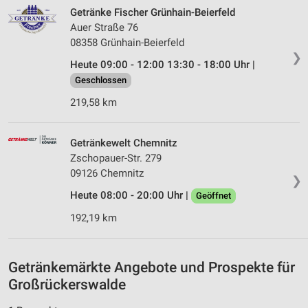
Verwendung reduzierter Daten zur Auswahl von
Getränke Fischer Grünhain-Beierfeld
Inhalten
Auer Straße 76
08358 Grünhain-Beierfeld
IAB-Besonderheiten:
❯
Heute 09:00 - 12:00 13:30 - 18:00 Uhr |
Verwendung genauer Standortdaten
Geschlossen
Geräte anhand von aktiv angeforderten
219,58 km
Informationen identifizieren
Nicht-IAB-Verarbeitungszwecke:
Getränkewelt Chemnitz
Notwendig
Zschopauer-Str. 279
09126 Chemnitz
❯
Performance
Heute 08:00 - 20:00 Uhr |
Geöffnet
Funktional
192,19 km
Werbung
Getränkemärkte Angebote und Prospekte für
Großrückerswalde