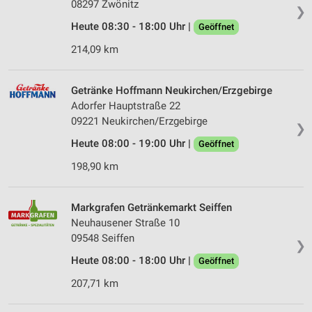
08297 Zwönitz
❯
Erstellung von Profilen für personalisierte
Heute 08:30 - 18:00 Uhr |
Geöffnet
Werbung
214,09 km
Verwendung von Profilen zur Auswahl
personalisierter Werbung
Getränke Hoffmann Neukirchen/Erzgebirge
Erstellung von Profilen zur Personalisierung
Adorfer Hauptstraße 22
von Inhalten
09221 Neukirchen/Erzgebirge
❯
Heute 08:00 - 19:00 Uhr |
Geöffnet
Verwendung von Profilen zur Auswahl
personalisierter Inhalte
198,90 km
Messung der Werbeleistung
Markgrafen Getränkemarkt Seiffen
Messung der Performance von Inhalten
Neuhausener Straße 10
09548 Seiffen
Analyse von Zielgruppen durch Statistiken oder
❯
Kombinationen von Daten aus verschiedenen
Heute 08:00 - 18:00 Uhr |
Geöffnet
Quellen
207,71 km
Entwicklung und Verbesserung der Angebote