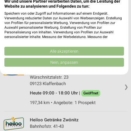
Wir und unsere Partner verarbeiten Daten, um die Leistung der
219,29 km
Website zu analysieren und Folgendes zu tun:
Speichern von oder Zugriff auf Informationen auf einem Endgerät.
Verwendung reduzierter Daten zur Auswahl von Werbeanzeigen. Erstellung
bilgro Getränke Schellenberg
von Profilen für personalisierte Werbung. Verwendung von Profilen zur
Auswahl personalisierter Werbung. Erstellung von Profilen zur
Augustusburger Str. 1
Personalisierung von Inhalten. Verwendung von Profilen zur Auswahl
09573 Schellenberg
❯
personalisierter Inhalte. Messung der Werbeleistung. Messung der
Performance von Inhalten. Analyse von Zielgruppen durch Statistiken oder
Heute 09:00 - 18:00 Uhr |
Geöffnet
Kombinationen von Daten aus verschiedenen Quellen. Entwicklung und
Verbesserung der Angebote. Verwendung reduzierter Daten zur Auswahl
Alle akzeptieren
191,49 km • Angebote: 1 Prospekt
von Inhalten.
Daten können außerhalb der Europäischen Union weitergegeben und in die
Nein, anpassen
USA gesendet werden.
bilgro Getränke Klaffenbach
Ihre Einwilligung und die cookie Richtlinie gelten ausschließlich für diese
Website/App.
Würschnitztalstr. 23
09123 Klaffenbach
Partnerliste anzeigen (1 IAB-Anbieter)
❯
Wir nutzen Ihre Daten für folgende Zwecke:
Heute 09:00 - 18:00 Uhr |
Geöffnet
IAB-Verarbeitungszwecke:
197,34 km • Angebote: 1 Prospekt
Speichern von oder Zugriff auf Informationen
auf einem Endgerät
Heiloo Getränke Zwönitz
Verwendung reduzierter Daten zur Auswahl von
Bahnhofstr. 41-43
Werbeanzeigen