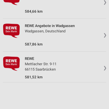
❯
Speichern von oder Zugriff auf Informationen
auf einem Endgerät
584,66 km
Verwendung reduzierter Daten zur Auswahl von
Werbeanzeigen
REWE Angebote in Wadgassen
Wadgassen, Deutschland
Erstellung von Profilen für personalisierte
❯
Werbung
587,86 km
Verwendung von Profilen zur Auswahl
personalisierter Werbung
REWE
Erstellung von Profilen zur Personalisierung
Mettlacher Str. 9-11
von Inhalten
❯
66115 Saarbrücken
Verwendung von Profilen zur Auswahl
581,52 km
personalisierter Inhalte
Messung der Werbeleistung
Messung der Performance von Inhalten