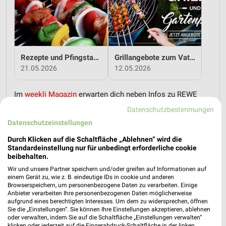
Rezepte und Pfingstangebote bei REWE!
Grillangebote zum Vatertag bei REWE!
21.05.2026
12.05.2026
Im
weekli Magazin
erwarten dich neben Infos zu REWE
auch clevere Spartipps für den Familienalltag, Ideen zur
Datenschutzbestimmungen
Haushaltsplanung und einfache Wege, dein Budget
Datenschutzeinstellungen
nachhaltig zu entlasten.
Durch Klicken auf die Schaltfläche „Ablehnen“ wird die
Standardeinstellung nur für unbedingt erforderliche cookie
beibehalten.
Wir und unsere Partner speichern und/oder greifen auf Informationen auf
einem Gerät zu, wie z. B. eindeutige IDs in cookie und anderen
Browserspeichern, um personenbezogene Daten zu verarbeiten. Einige
weekli - Prospekte & Angebote App
Anbieter verarbeiten Ihre personenbezogenen Daten möglicherweise
aufgrund eines berechtigten Interesses. Um dem zu widersprechen, öffnen
Sie die „Einstellungen“. Sie können Ihre Einstellungen akzeptieren, ablehnen
Alle REWE Angebote immer griffbereit – mit der kostenlosen
oder verwalten, indem Sie auf die Schaltfläche „Einstellungen verwalten“
weekli App für iOS & Android.
klicken oder jederzeit auf die Fingerabdruck-Schaltfläche in der linken