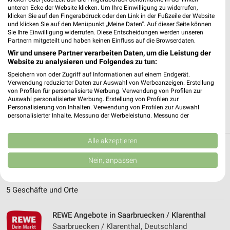
unteren Ecke der Website klicken. Um Ihre Einwilligung zu widerrufen,
klicken Sie auf den Fingerabdruck oder den Link in der Fußzeile der Website
✔
Standortgenaue Angebote
und klicken Sie auf den Menüpunkt „Meine Daten“. Auf dieser Seite können
✔
Folge deinem Lieblingshändler
Sie Ihre Einwilligung widerrufen. Diese Entscheidungen werden unseren
Partnern mitgeteilt und haben keinen Einfluss auf die Browserdaten.
✔
Push-Benachrichtigungen bei neuen Prospekten
✔
Einkaufsliste - Einkauf stressfrei planen
Wir und unsere Partner verarbeiten Daten, um die Leistung der
Website zu analysieren und Folgendes zu tun:
Speichern von oder Zugriff auf Informationen auf einem Endgerät.
JETZT LADEN UND SPAREN!
Verwendung reduzierter Daten zur Auswahl von Werbeanzeigen. Erstellung
von Profilen für personalisierte Werbung. Verwendung von Profilen zur
Auswahl personalisierter Werbung. Erstellung von Profilen zur
Personalisierung von Inhalten. Verwendung von Profilen zur Auswahl
personalisierter Inhalte. Messung der Werbeleistung. Messung der
Performance von Inhalten. Analyse von Zielgruppen durch Statistiken oder
Kombinationen von Daten aus verschiedenen Quellen. Entwicklung und
Verbesserung der Angebote. Verwendung reduzierter Daten zur Auswahl
Alle akzeptieren
von Inhalten.
Weitere REWE Geschäfte mit Angeboten in
Daten können außerhalb der Europäischen Union weitergegeben und in die
Nein, anpassen
USA gesendet werden.
und um Großrosseln
Ihre Einwilligung und die cookie Richtlinie gelten ausschließlich für diese
Website/App.
5 Geschäfte und Orte
Partnerliste anzeigen (1 IAB-Anbieter)
Wir nutzen Ihre Daten für folgende Zwecke:
REWE Angebote in Saarbruecken / Klarenthal
IAB-Verarbeitungszwecke:
Saarbruecken / Klarenthal, Deutschland