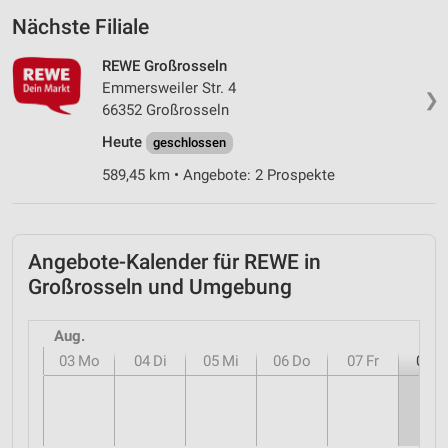
Nächste Filiale
REWE Großrosseln
Emmersweiler Str. 4
❯
66352 Großrosseln
Heute
geschlossen
589,45 km • Angebote: 2 Prospekte
Angebote-Kalender für REWE in
Großrosseln und Umgebung
Aug.
03
Mo
04
Di
05
Mi
06
Do
07
Fr
08
S