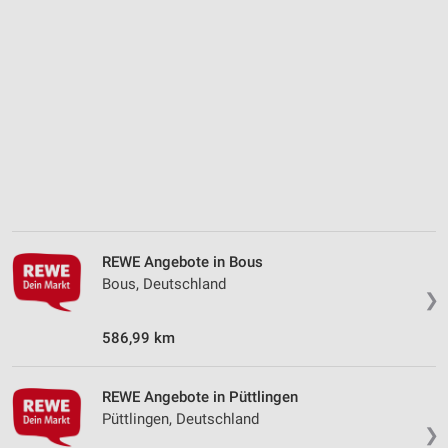
Analyse von Zielgruppen durch Statistiken oder
Kombinationen von Daten aus verschiedenen
Quellen
Entwicklung und Verbesserung der Angebote
Verwendung reduzierter Daten zur Auswahl von
Inhalten
IAB-Besonderheiten:
Verwendung genauer Standortdaten
Geräte anhand von aktiv angeforderten
Informationen identifizieren
REWE Angebote in Bous
Bous, Deutschland
Nicht-IAB-Verarbeitungszwecke:
❯
Notwendig
586,99 km
Performance
REWE Angebote in Püttlingen
Funktional
Püttlingen, Deutschland
❯
Werbung