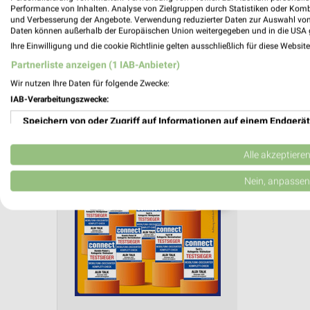
Aktuelle Angebote in dieser Filiale
Performance von Inhalten. Analyse von Zielgruppen durch Statistiken oder Kom
und Verbesserung der Angebote. Verwendung reduzierter Daten zur Auswahl von
Anzahl Prospekte: 4
Daten können außerhalb der Europäischen Union weitergegeben und in die USA 
Letztes Prospektupdate: vor 6 Tagen
Ihre Einwilligung und die cookie Richtlinie gelten ausschließlich für diese Websit
Partnerliste anzeigen (1 IAB-Anbieter)
ALDI No
Wir nutzen Ihre Daten für folgende Zwecke:
IAB-Verarbeitungszwecke:
ALDI Tal
Gültig von
Speichern von oder Zugriff auf Informationen auf einem Endgerät
📅
Kalende
Verwendung reduzierter Daten zur Auswahl von Werbeanzeigen
Alle akzeptiere
Erstellung von Profilen für personalisierte Werbung
Nein, anpassen
PROSP
❯
Verwendung von Profilen zur Auswahl personalisierter Werbung
Erstellung von Profilen zur Personalisierung von Inhalten
Verwendung von Profilen zur Auswahl personalisierter Inhalte
Messung der Werbeleistung