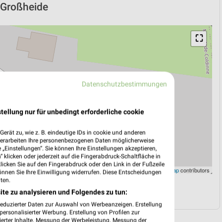
n Großheide
⛶
Datenschutzbestimmungen
tellung nur für unbedingt erforderliche cookie
erät zu, wie z. B. eindeutige IDs in cookie und anderen
verarbeiten Ihre personenbezogenen Daten möglicherweise
„Einstellungen“. Sie können Ihre Einstellungen akzeptieren,
 klicken oder jederzeit auf die Fingerabdruck-Schaltfläche in
klicken Sie auf den Fingerabdruck oder den Link in der Fußzeile
Leaflet
|
©
OpenStreetMap
contributors
önnen Sie Ihre Einwilligung widerrufen. Diese Entscheidungen
ten.
N
NAVIGATION MIT GOOGLE/IOS MAPS
ite zu analysieren und Folgendes zu tun:
reduzierter Daten zur Auswahl von Werbeanzeigen. Erstellung
ersonalisierter Werbung. Erstellung von Profilen zur
ierter Inhalte. Messung der Werbeleistung. Messung der