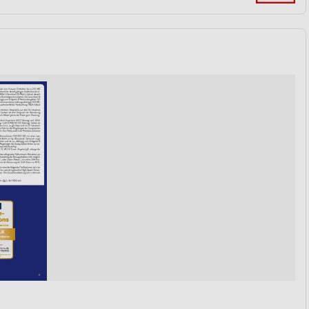
von Daten aus verschiedenen
ren