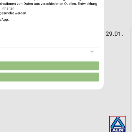
binationen von Daten aus verschiedenen Quellen. Entwicklung
 Inhalten.
gesendet werden.
e/App.
rd Prospekt für Großheide ab Do. den 29.01.
k
 29. Jan. bis 01. Sep.
reintrag erstellen
n
EKT BLÄTTERN