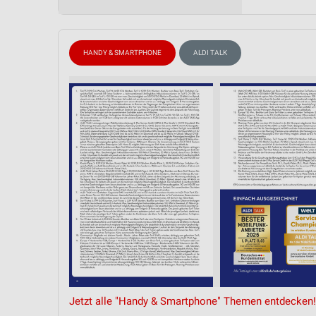
Messung der Performance von Inhalten
Analyse von Zielgruppen durch Statistiken oder Kombinationen 
Quellen
HANDY & SMARTPHONE
ALDI TALK
Entwicklung und Verbesserung der Angebote
Verwendung reduzierter Daten zur Auswahl von Inhalten
IAB-Besonderheiten:
Verwendung genauer Standortdaten
Geräte anhand von aktiv angeforderten Informationen identifizie
Nicht-IAB-Verarbeitungszwecke:
Notwendig
Performance
Funktional
Jetzt alle "Handy & Smartphone" Themen entdecken!
Werbung