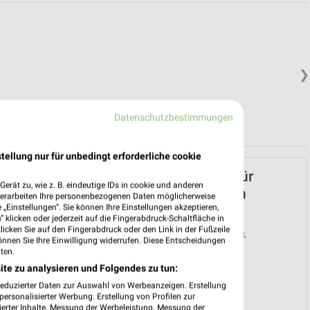
❯
Datenschutzbestimmungen
tellung nur für unbedingt erforderliche cookie
ALDI Nord Prospekt für
erät zu, wie z. B. eindeutige IDs in cookie und anderen
Großheide ab Mo. den
verarbeiten Ihre personenbezogenen Daten möglicherweise
„Einstellungen“. Sie können Ihre Einstellungen akzeptieren,
03.08.
 klicken oder jederzeit auf die Fingerabdruck-Schaltfläche in
klicken Sie auf den Fingerabdruck oder den Link in der Fußzeile
Gültig von 03. Aug. bis 08. Aug.
önnen Sie Ihre Einwilligung widerrufen. Diese Entscheidungen
ten.
📅
Kalendereintrag erstellen
ite zu analysieren und Folgendes zu tun:
reduzierter Daten zur Auswahl von Werbeanzeigen. Erstellung
❯
ersonalisierter Werbung. Erstellung von Profilen zur
ierter Inhalte. Messung der Werbeleistung. Messung der