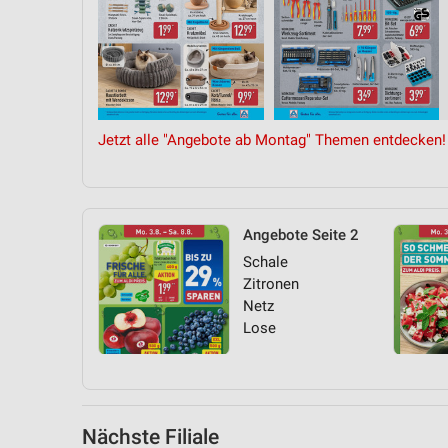
Messung der Performance von Inhalten
Analyse von Zielgruppen durch Statistiken oder Kombinationen 
Quellen
Entwicklung und Verbesserung der Angebote
Jetzt alle "Angebote ab Montag" Themen entdecken!
Verwendung reduzierter Daten zur Auswahl von Inhalten
IAB-Besonderheiten:
Verwendung genauer Standortdaten
Angebote Seite 2
Geräte anhand von aktiv angeforderten Informationen identifizie
Schale
Zitronen
Nicht-IAB-Verarbeitungszwecke:
Netz
Notwendig
Lose
Performance
Funktional
Nächste Filiale
Werbung