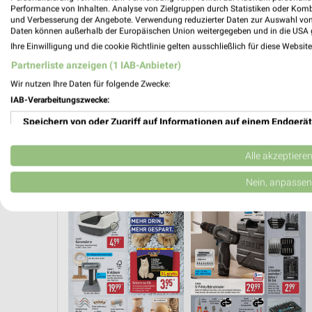
Performance von Inhalten. Analyse von Zielgruppen durch Statistiken oder Kom
und Verbesserung der Angebote. Verwendung reduzierter Daten zur Auswahl von
Daten können außerhalb der Europäischen Union weitergegeben und in die USA 
Ihre Einwilligung und die cookie Richtlinie gelten ausschließlich für diese Websit
Partnerliste anzeigen (1 IAB-Anbieter)
Wir nutzen Ihre Daten für folgende Zwecke:
IAB-Verarbeitungszwecke:
Speichern von oder Zugriff auf Informationen auf einem Endgerät
Verwendung reduzierter Daten zur Auswahl von Werbeanzeigen
Alle akzeptiere
DONNERSTAG
ANGEBOTE AB MONTAG
FLEISCH & WURST
AKTIONEN, 
Erstellung von Profilen für personalisierte Werbung
Nein, anpassen
Verwendung von Profilen zur Auswahl personalisierter Werbung
Erstellung von Profilen zur Personalisierung von Inhalten
Verwendung von Profilen zur Auswahl personalisierter Inhalte
Messung der Werbeleistung