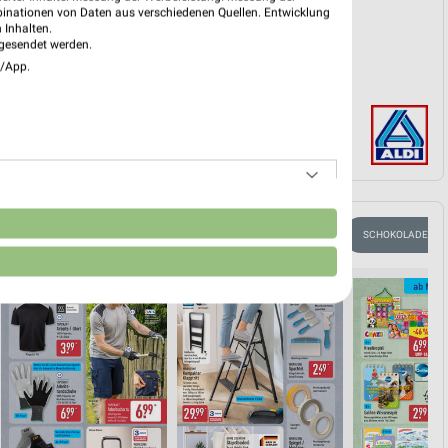
PROSPEKT BLÄTTERN
binationen von Daten aus verschiedenen Quellen. Entwicklung
 Inhalten.
gesendet werden.
e/App.
n
RABATTE & GUTSCHEINE
HERBSTKÜCHE
EISCREME
SCHOKOLADE & S