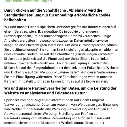
Datenschutzeinstellungen
Durch Klicken auf die Schaltfläche „Ablehnen“ wird die
Auto & Motorrad Filialen in Großengottern
Standardeinstellung nur für unbedingt erforderliche cookie
beibehalten.
Hier findest Du aktuelle Filialen und Öffnungszeiten von z.B.
Wir und unsere Partner speichern und/oder greifen auf Informationen auf
pitstop, POLO und Louis, rund um das Thema Auto & Motorrad
einem Gerät zu, wie z. B. eindeutige IDs in cookie und anderen
Browserspeichern, um personenbezogene Daten zu verarbeiten. Einige
in der Nähe von Großengottern.
Anbieter verarbeiten Ihre personenbezogenen Daten möglicherweise
aufgrund eines berechtigten Interesses. Um dem zu widersprechen, öffnen
Aktuelle Prospekte für Großengottern und
Sie die „Einstellungen“. Sie können Ihre Einstellungen akzeptieren, ablehnen
oder verwalten, indem Sie auf die Schaltfläche „Einstellungen verwalten“
Umgebung
klicken oder jederzeit auf die Fingerabdruck-Schaltfläche in der linken
unteren Ecke der Website klicken. Um Ihre Einwilligung zu widerrufen,
18 Prospekte
klicken Sie auf den Fingerabdruck oder den Link in der Fußzeile der Website
und klicken Sie auf den Menüpunkt „Meine Daten“. Auf dieser Seite können
Sie Ihre Einwilligung widerrufen. Diese Entscheidungen werden unseren
Lidl
REWE
Partnern mitgeteilt und haben keinen Einfluss auf die Browserdaten.
Wir und unsere Partner verarbeiten Daten, um die Leistung der
Website zu analysieren und Folgendes zu tun:
Speichern von oder Zugriff auf Informationen auf einem Endgerät.
Verwendung reduzierter Daten zur Auswahl von Werbeanzeigen. Erstellung
von Profilen für personalisierte Werbung. Verwendung von Profilen zur
Auswahl personalisierter Werbung. Erstellung von Profilen zur
Personalisierung von Inhalten. Verwendung von Profilen zur Auswahl
personalisierter Inhalte. Messung der Werbeleistung. Messung der