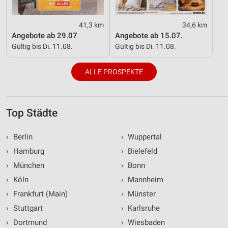
41,3 km
34,6 km
Angebote ab 29.07
Angebote ab 15.07.
Gültig bis Di. 11.08.
Gültig bis Di. 11.08.
ALLE PROSPEKTE
Top Städte
›
Berlin
›
Wuppertal
›
Hamburg
›
Bielefeld
›
München
›
Bonn
›
Köln
›
Mannheim
›
Frankfurt (Main)
›
Münster
›
Stuttgart
›
Karlsruhe
›
Dortmund
›
Wiesbaden