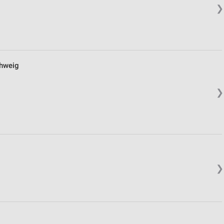
❯
hweig
❯
❯