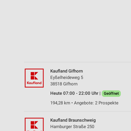
Messung der Performance von Inhalten
Analyse von Zielgruppen durch Statistiken oder Kombinationen 
Quellen
Entwicklung und Verbesserung der Angebote
Verwendung reduzierter Daten zur Auswahl von Inhalten
IAB-Besonderheiten:
Verwendung genauer Standortdaten
Kaufland Gifhorn
Geräte anhand von aktiv angeforderten Informationen identifizie
Eyßelheideweg 5
38518 Gifhorn
Nicht-IAB-Verarbeitungszwecke:
Heute 07:00 - 22:00 Uhr |
Geöffnet
Notwendig
194,28 km • Angebote: 2 Prospekte
Performance
Funktional
Kaufland Braunschweig
Hamburger Straße 250
Werbung