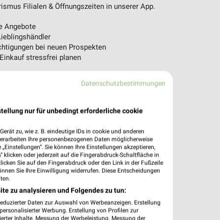
ismus Filialen & Öffnungszeiten in unserer App.
e Angebote
ieblingshändler
htigungen bei neuen Prospekten
 Einkauf stressfrei planen
 App jetzt laden oder QR-Code scannen.
Datenschutzbestimmungen
tellung nur für unbedingt erforderliche cookie
erät zu, wie z. B. eindeutige IDs in cookie und anderen
verarbeiten Ihre personenbezogenen Daten möglicherweise
„Einstellungen“. Sie können Ihre Einstellungen akzeptieren,
 klicken oder jederzeit auf die Fingerabdruck-Schaltfläche in
klicken Sie auf den Fingerabdruck oder den Link in der Fußzeile
önnen Sie Ihre Einwilligung widerrufen. Diese Entscheidungen
ten.
ite zu analysieren und Folgendes zu tun:
reduzierter Daten zur Auswahl von Werbeanzeigen. Erstellung
ersonalisierter Werbung. Erstellung von Profilen zur
ierter Inhalte. Messung der Werbeleistung. Messung der