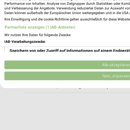
Performance von Inhalten. Analyse von Zielgruppen durch Statistiken oder Kom
und Verbesserung der Angebote. Verwendung reduzierter Daten zur Auswahl von
Daten können außerhalb der Europäischen Union weitergegeben und in die USA 
Hannes Camper Helmstedt
Ihre Einwilligung und die cookie Richtlinie gelten ausschließlich für diese Websit
Am Lohen 6
Partnerliste anzeigen (1 IAB-Anbieter)
38350 Helmstedt
Wir nutzen Ihre Daten für folgende Zwecke:
166,50 km
IAB-Verarbeitungszwecke:
Speichern von oder Zugriff auf Informationen auf einem Endgerät
Kaufland Helmstedt
Magdeburger Berg 5
Verwendung reduzierter Daten zur Auswahl von Werbeanzeigen
Alle akzeptiere
38350 Helmstedt
Erstellung von Profilen für personalisierte Werbung
Nein, anpassen
Heute 07:00 - 22:00 Uhr |
Geöffnet
164,76 km • Angebote: 2 Prospekte
Verwendung von Profilen zur Auswahl personalisierter Werbung
Erstellung von Profilen zur Personalisierung von Inhalten
Verwendung von Profilen zur Auswahl personalisierter Inhalte
Messung der Werbeleistung