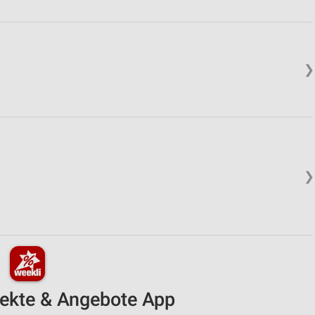
❯
❯
pekte & Angebote App