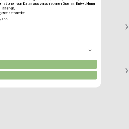
binationen von Daten aus verschiedenen Quellen. Entwicklung
 Inhalten.
gesendet werden.
e/App.
❯
n
❯