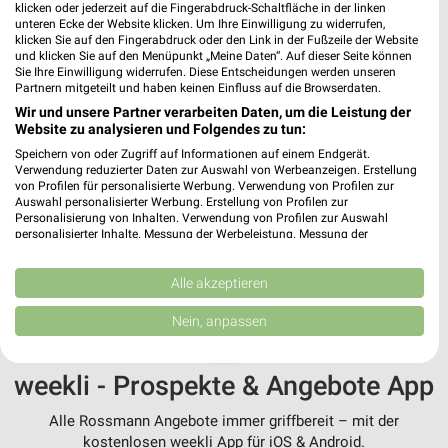
Gröbenzell und Umgebung
klicken oder jederzeit auf die Fingerabdruck-Schaltfläche in der linken
unteren Ecke der Website klicken. Um Ihre Einwilligung zu widerrufen,
klicken Sie auf den Fingerabdruck oder den Link in der Fußzeile der Website
Aug.
und klicken Sie auf den Menüpunkt „Meine Daten“. Auf dieser Seite können
Sie Ihre Einwilligung widerrufen. Diese Entscheidungen werden unseren
10
Mo
11
Di
12
Mi
13
Do
14
Fr
15
S
Partnern mitgeteilt und haben keinen Einfluss auf die Browserdaten.
Rossmann - Angebote ab 10.08.
Wir und unsere Partner verarbeiten Daten, um die Leistung der
Website zu analysieren und Folgendes zu tun:
Rossmann - Online-Angebote
Speichern von oder Zugriff auf Informationen auf einem Endgerät.
Verwendung reduzierter Daten zur Auswahl von Werbeanzeigen. Erstellung
von Profilen für personalisierte Werbung. Verwendung von Profilen zur
Auswahl personalisierter Werbung. Erstellung von Profilen zur
Personalisierung von Inhalten. Verwendung von Profilen zur Auswahl
personalisierter Inhalte. Messung der Werbeleistung. Messung der
MEHR PROSPEKTE
Performance von Inhalten. Analyse von Zielgruppen durch Statistiken oder
Kombinationen von Daten aus verschiedenen Quellen. Entwicklung und
Verbesserung der Angebote. Verwendung reduzierter Daten zur Auswahl
Alle akzeptieren
von Inhalten.
Daten können außerhalb der Europäischen Union weitergegeben und in die
Nein, anpassen
USA gesendet werden.
Ihre Einwilligung und die cookie Richtlinie gelten ausschließlich für diese
Website/App.
weekli - Prospekte & Angebote App
Partnerliste anzeigen (1 IAB-Anbieter)
Alle Rossmann Angebote immer griffbereit – mit der
Wir nutzen Ihre Daten für folgende Zwecke:
kostenlosen weekli App für iOS & Android.
IAB-Verarbeitungszwecke: