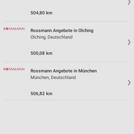
❯
Analyse von Zielgruppen durch Statistiken oder
Kombinationen von Daten aus verschiedenen
504,80 km
Quellen
Entwicklung und Verbesserung der Angebote
Rossmann Angebote in Olching
Olching, Deutschland
Verwendung reduzierter Daten zur Auswahl von
❯
Inhalten
IAB-Besonderheiten:
500,08 km
Verwendung genauer Standortdaten
Rossmann Angebote in München
Geräte anhand von aktiv angeforderten
München, Deutschland
Informationen identifizieren
❯
Nicht-IAB-Verarbeitungszwecke:
506,82 km
Notwendig
Performance
Funktional