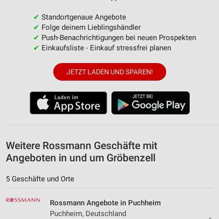
Speichern von oder Zugriff auf Informationen
✔
Standortgenaue Angebote
auf einem Endgerät
✔
Folge deinem Lieblingshändler
✔
Push-Benachrichtigungen bei neuen Prospekten
Verwendung reduzierter Daten zur Auswahl von
✔
Einkaufsliste - Einkauf stressfrei planen
Werbeanzeigen
Erstellung von Profilen für personalisierte
JETZT LADEN UND SPAREN!
Werbung
Verwendung von Profilen zur Auswahl
personalisierter Werbung
Erstellung von Profilen zur Personalisierung
von Inhalten
Weitere Rossmann Geschäfte mit
Verwendung von Profilen zur Auswahl
Angeboten in und um Gröbenzell
personalisierter Inhalte
5 Geschäfte und Orte
Messung der Werbeleistung
Rossmann Angebote in Puchheim
Messung der Performance von Inhalten
Puchheim, Deutschland