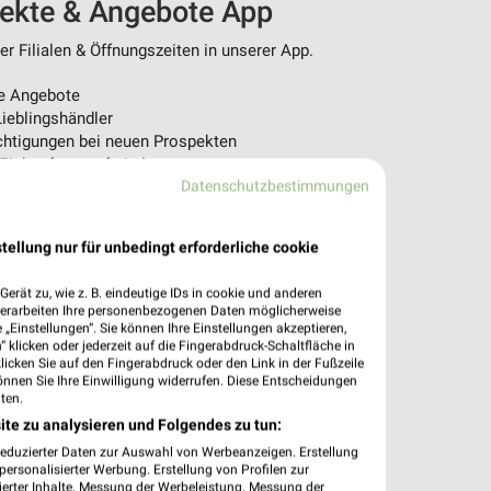
pekte & Angebote App
r Filialen & Öffnungszeiten in unserer App.
e Angebote
ieblingshändler
htigungen bei neuen Prospekten
 Einkauf stressfrei planen
Datenschutzbestimmungen
 App jetzt laden oder QR-Code scannen.
tellung nur für unbedingt erforderliche cookie
erät zu, wie z. B. eindeutige IDs in cookie und anderen
verarbeiten Ihre personenbezogenen Daten möglicherweise
„Einstellungen“. Sie können Ihre Einstellungen akzeptieren,
 klicken oder jederzeit auf die Fingerabdruck-Schaltfläche in
klicken Sie auf den Fingerabdruck oder den Link in der Fußzeile
önnen Sie Ihre Einwilligung widerrufen. Diese Entscheidungen
ten.
ite zu analysieren und Folgendes zu tun:
reduzierter Daten zur Auswahl von Werbeanzeigen. Erstellung
ersonalisierter Werbung. Erstellung von Profilen zur
ierter Inhalte. Messung der Werbeleistung. Messung der