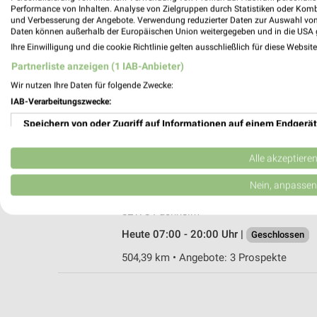
Performance von Inhalten. Analyse von Zielgruppen durch Statistiken oder Kom
und Verbesserung der Angebote. Verwendung reduzierter Daten zur Auswahl von
Daten können außerhalb der Europäischen Union weitergegeben und in die USA 
Ihre Einwilligung und die cookie Richtlinie gelten ausschließlich für diese Websit
Lidl Gröbenzell
Partnerliste anzeigen (1 IAB-Anbieter)
Olchinger Str. 62
Wir nutzen Ihre Daten für folgende Zwecke:
82194 Gröbenzell
IAB-Verarbeitungszwecke:
Heute 07:00 - 20:00 Uhr |
Geschlossen
Speichern von oder Zugriff auf Informationen auf einem Endgerät
502,81 km • Angebote: 2 Prospekte
Verwendung reduzierter Daten zur Auswahl von Werbeanzeigen
Alle akzeptiere
Netto Marken-Discount Puchheim
Erstellung von Profilen für personalisierte Werbung
Nein, anpassen
Benzstr. 38
Verwendung von Profilen zur Auswahl personalisierter Werbung
82178 Puchheim
Heute 07:00 - 20:00 Uhr |
Geschlossen
Erstellung von Profilen zur Personalisierung von Inhalten
504,39 km • Angebote: 3 Prospekte
Verwendung von Profilen zur Auswahl personalisierter Inhalte
Messung der Werbeleistung