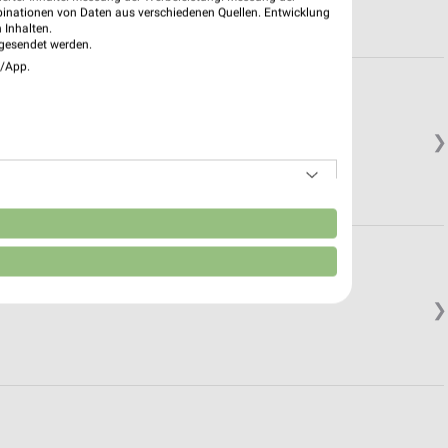
binationen von Daten aus verschiedenen Quellen. Entwicklung
 Inhalten.
gesendet werden.
e/App.
❯
n
❯