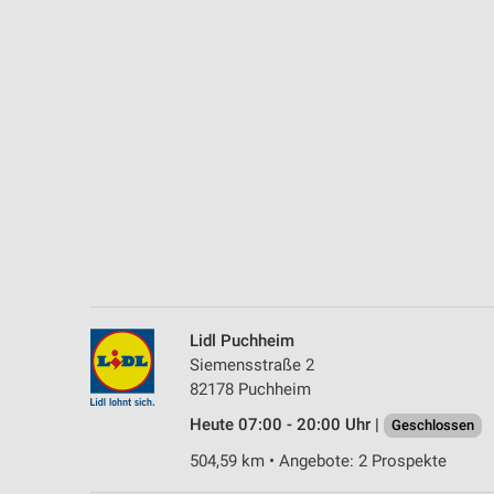
Messung der Performance von Inhalten
Analyse von Zielgruppen durch Statistiken oder Kombinationen 
Quellen
Entwicklung und Verbesserung der Angebote
Verwendung reduzierter Daten zur Auswahl von Inhalten
IAB-Besonderheiten:
Verwendung genauer Standortdaten
Geräte anhand von aktiv angeforderten Informationen identifizie
Nicht-IAB-Verarbeitungszwecke:
Lidl Puchheim
Notwendig
Siemensstraße 2
82178 Puchheim
Performance
Heute 07:00 - 20:00 Uhr |
Geschlossen
Funktional
504,59 km • Angebote: 2 Prospekte
Werbung