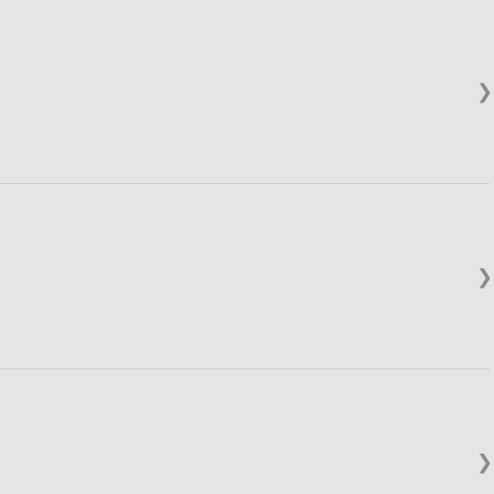
❯
❯
❯