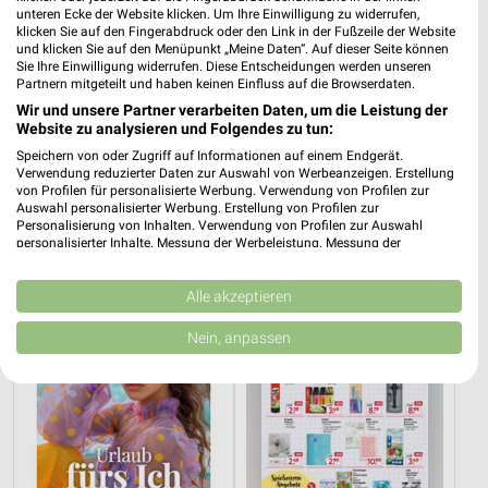
unteren Ecke der Website klicken. Um Ihre Einwilligung zu widerrufen,
klicken Sie auf den Fingerabdruck oder den Link in der Fußzeile der Website
und klicken Sie auf den Menüpunkt „Meine Daten“. Auf dieser Seite können
Sie Ihre Einwilligung widerrufen. Diese Entscheidungen werden unseren
Partnern mitgeteilt und haben keinen Einfluss auf die Browserdaten.
Wir und unsere Partner verarbeiten Daten, um die Leistung der
Website zu analysieren und Folgendes zu tun:
6,3 km
6,3 km
Speichern von oder Zugriff auf Informationen auf einem Endgerät.
Parfümerie Highlights
Taschenbücher
Verwendung reduzierter Daten zur Auswahl von Werbeanzeigen. Erstellung
Gültig bis Sa. 15.08.
Gültig bis Mi. 30.09.
von Profilen für personalisierte Werbung. Verwendung von Profilen zur
Auswahl personalisierter Werbung. Erstellung von Profilen zur
Personalisierung von Inhalten. Verwendung von Profilen zur Auswahl
Müller
Rossmann
personalisierter Inhalte. Messung der Werbeleistung. Messung der
Performance von Inhalten. Analyse von Zielgruppen durch Statistiken oder
Kombinationen von Daten aus verschiedenen Quellen. Entwicklung und
Verbesserung der Angebote. Verwendung reduzierter Daten zur Auswahl
Alle akzeptieren
von Inhalten.
Daten können außerhalb der Europäischen Union weitergegeben und in die
Nein, anpassen
USA gesendet werden.
Ihre Einwilligung und die cookie Richtlinie gelten ausschließlich für diese
Website/App.
Partnerliste anzeigen (1 IAB-Anbieter)
Wir nutzen Ihre Daten für folgende Zwecke:
IAB-Verarbeitungszwecke: