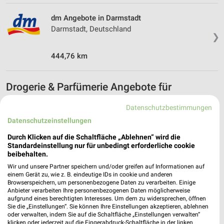
dm Angebote in Darmstadt
Darmstadt, Deutschland
❯
444,76 km
Drogerie & Parfümerie Angebote für
Griesheim und Umgebung
Datenschutzbestimmungen
7 Prospekte
Datenschutzeinstellungen
Durch Klicken auf die Schaltfläche „Ablehnen“ wird die
Müller
Müller
Standardeinstellung nur für unbedingt erforderliche cookie
beibehalten.
Wir und unsere Partner speichern und/oder greifen auf Informationen auf
einem Gerät zu, wie z. B. eindeutige IDs in cookie und anderen
Browserspeichern, um personenbezogene Daten zu verarbeiten. Einige
Anbieter verarbeiten Ihre personenbezogenen Daten möglicherweise
aufgrund eines berechtigten Interesses. Um dem zu widersprechen, öffnen
Sie die „Einstellungen“. Sie können Ihre Einstellungen akzeptieren, ablehnen
oder verwalten, indem Sie auf die Schaltfläche „Einstellungen verwalten“
klicken oder jederzeit auf die Fingerabdruck-Schaltfläche in der linken