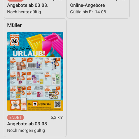
Kombinationen von Daten aus verschiedenen
Angebote ab 03.08.
Online-Angebote
Quellen
Noch heute gültig
Gültig bis Fr. 14.08.
Entwicklung und Verbesserung der Angebote
Müller
Verwendung reduzierter Daten zur Auswahl von
Inhalten
IAB-Besonderheiten:
Verwendung genauer Standortdaten
Geräte anhand von aktiv angeforderten
Informationen identifizieren
Nicht-IAB-Verarbeitungszwecke:
Notwendig
Performance
6,3 km
Angebote ab 03.08.
Funktional
Noch morgen gültig
Werbung