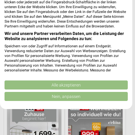
klicken oder jederzeit auf die Fingerabdruck-Schaltfläche in der linken
unteren Ecke der Website klicken. Um Ihre Einwilligung zu widerrufen,
klicken Sie auf den Fingerabdruck oder den Link in der Fußzeile der Website
und klicken Sie auf den Menüpunkt „Meine Daten“. Auf dieser Seite können
Sie Ihre Einwilligung widerrufen. Diese Entscheidungen werden unseren
Partnern mitgeteilt und haben keinen Einfluss auf die Browserdaten.
Wir und unsere Partner verarbeiten Daten, um die Leistung der
Website zu analysieren und Folgendes zu tun:
Speichern von oder Zugriff auf Informationen auf einem Endgerät.
Verwendung reduzierter Daten zur Auswahl von Werbeanzeigen. Erstellung
von Profilen für personalisierte Werbung. Verwendung von Profilen zur
Auswahl personalisierter Werbung. Erstellung von Profilen zur
Personalisierung von Inhalten. Verwendung von Profilen zur Auswahl
personalisierter Inhalte. Messung der Werbeleistung. Messung der
36,5 km
36,5 km
Performance von Inhalten. Analyse von Zielgruppen durch Statistiken oder
Angebote ab 08.08.
Küchen Preishits!
Kombinationen von Daten aus verschiedenen Quellen. Entwicklung und
Gültig bis Fr. 14.08.
Gültig bis Fr. 21.08.
Verbesserung der Angebote. Verwendung reduzierter Daten zur Auswahl
Alle akzeptieren
von Inhalten.
Daten können außerhalb der Europäischen Union weitergegeben und in die
Nein, anpassen
XXXLutz
XXXLutz
USA gesendet werden.
Ihre Einwilligung und die cookie Richtlinie gelten ausschließlich für diese
Website/App.
Partnerliste anzeigen (1 IAB-Anbieter)
Wir nutzen Ihre Daten für folgende Zwecke:
IAB-Verarbeitungszwecke: