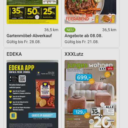
Analyse von Zielgruppen durch Statistiken oder
Kombinationen von Daten aus verschiedenen
Quellen
Entwicklung und Verbesserung der Angebote
36,5 km
36,5 km
Verwendung reduzierter Daten zur Auswahl von
Gartenmöbel-Abverkauf
Angebote ab 08.08.
Inhalten
Gültig bis Fr. 28.08.
Gültig bis Fr. 21.08.
IAB-Besonderheiten:
EDEKA
XXXLutz
Verwendung genauer Standortdaten
Geräte anhand von aktiv angeforderten
Informationen identifizieren
Nicht-IAB-Verarbeitungszwecke:
Notwendig
Performance
Funktional