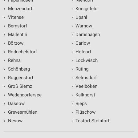
›
Papenhusen
›
Niendorf
›
Menzendorf
›
Königsfeld
›
Vitense
›
Upahl
›
Bernstorf
›
Warnow
›
Mallentin
›
Damshagen
›
Börzow
›
Carlow
›
Roduchelstorf
›
Holdorf
›
Rehna
›
Lockwisch
›
Schönberg
›
Rüting
›
Roggenstorf
›
Selmsdorf
›
Groß Siemz
›
Veelböken
›
Wedendorfersee
›
Kalkhorst
›
Dassow
›
Rieps
›
Grevesmühlen
›
Plüschow
›
Nesow
›
Testorf-Steinfort