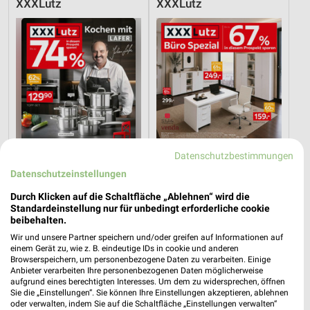
XXXLutz
XXXLutz
Datenschutzbestimmungen
Datenschutzeinstellungen
Durch Klicken auf die Schaltfläche „Ablehnen“ wird die
Standardeinstellung nur für unbedingt erforderliche cookie
36,5 km
36,5 km
beibehalten.
Angebote ab 08.08.
Büro Spezial
Wir und unsere Partner speichern und/oder greifen auf Informationen auf
Gültig bis Fr. 14.08.
Gültig bis Fr. 14.08.
einem Gerät zu, wie z. B. eindeutige IDs in cookie und anderen
Browserspeichern, um personenbezogene Daten zu verarbeiten. Einige
XXXLutz
XXXLutz
Anbieter verarbeiten Ihre personenbezogenen Daten möglicherweise
aufgrund eines berechtigten Interesses. Um dem zu widersprechen, öffnen
Sie die „Einstellungen“. Sie können Ihre Einstellungen akzeptieren, ablehnen
oder verwalten, indem Sie auf die Schaltfläche „Einstellungen verwalten“