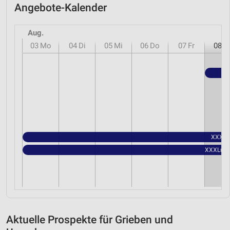
Angebote-Kalender
Aug.
03
Mo
04
Di
05
Mi
06
Do
07
Fr
08
S
XXXLut
XXXLutz 
Aktuelle Prospekte für Grieben und