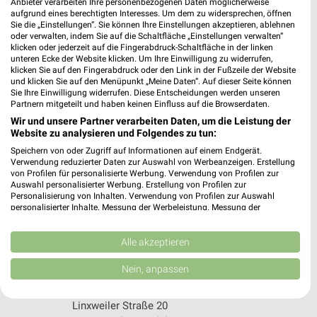
Anbieter verarbeiten Ihre personenbezogenen Daten möglicherweise
551,99 km • Angebote: 1 Prospekt
aufgrund eines berechtigten Interesses. Um dem zu widersprechen, öffnen
Sie die „Einstellungen“. Sie können Ihre Einstellungen akzeptieren, ablehnen
oder verwalten, indem Sie auf die Schaltfläche „Einstellungen verwalten“
klicken oder jederzeit auf die Fingerabdruck-Schaltfläche in der linken
Globus Baumarkt Heusweiler
unteren Ecke der Website klicken. Um Ihre Einwilligung zu widerrufen,
Am Bahnhof 13
klicken Sie auf den Fingerabdruck oder den Link in der Fußzeile der Website
und klicken Sie auf den Menüpunkt „Meine Daten“. Auf dieser Seite können
66265 Heusweiler
❯
Sie Ihre Einwilligung widerrufen. Diese Entscheidungen werden unseren
Partnern mitgeteilt und haben keinen Einfluss auf die Browserdaten.
Heute 08:00 - 20:00 Uhr |
Geöffnet
Wir und unsere Partner verarbeiten Daten, um die Leistung der
575,29 km
Website zu analysieren und Folgendes zu tun:
Speichern von oder Zugriff auf Informationen auf einem Endgerät.
Verwendung reduzierter Daten zur Auswahl von Werbeanzeigen. Erstellung
BAUHAUS Ensdorf
von Profilen für personalisierte Werbung. Verwendung von Profilen zur
Auswahl personalisierter Werbung. Erstellung von Profilen zur
Gustav-Stresemann-Str 7
Personalisierung von Inhalten. Verwendung von Profilen zur Auswahl
66806 Ensdorf
personalisierter Inhalte. Messung der Werbeleistung. Messung der
❯
Performance von Inhalten. Analyse von Zielgruppen durch Statistiken oder
Heute 07:00 - 20:00 Uhr |
Geöffnet
Kombinationen von Daten aus verschiedenen Quellen. Entwicklung und
Verbesserung der Angebote. Verwendung reduzierter Daten zur Auswahl
Alle akzeptieren
586,48 km • Angebote: 1 Prospekt
von Inhalten.
Daten können außerhalb der Europäischen Union weitergegeben und in die
Nein, anpassen
USA gesendet werden.
Globus Baumarkt Sankt Wendel
Ihre Einwilligung und die cookie Richtlinie gelten ausschließlich für diese
Website/App.
Linxweiler Straße 20