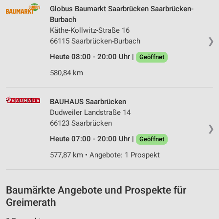
Globus Baumarkt Saarbrücken Saarbrücken-
Messung der Performance von Inhalten
Burbach
Käthe-Kollwitz-Straße 16
Analyse von Zielgruppen durch Statistiken oder
❯
66115 Saarbrücken-Burbach
Kombinationen von Daten aus verschiedenen
Quellen
Heute 08:00 - 20:00 Uhr |
Geöffnet
Entwicklung und Verbesserung der Angebote
580,84 km
Verwendung reduzierter Daten zur Auswahl von
Inhalten
BAUHAUS Saarbrücken
Dudweiler Landstraße 14
IAB-Besonderheiten:
66123 Saarbrücken
❯
Verwendung genauer Standortdaten
Heute 07:00 - 20:00 Uhr |
Geöffnet
Geräte anhand von aktiv angeforderten
577,87 km • Angebote: 1 Prospekt
Informationen identifizieren
Nicht-IAB-Verarbeitungszwecke:
Baumärkte Angebote und Prospekte für
Notwendig
Greimerath
Performance