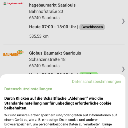
hagebaumarkt Saarlouis
Bahnhofstraße 20
66740 Saarlouis
❯
Heute 07:00 - 18:00 Uhr |
Geschlossen
585,53 km
Globus Baumarkt Saarlouis
Schanzenstraße 18
66740 Saarlouis
❯
Heute 08:00 - 20:00 Uhr |
Geöffnet
Datenschutzbestimmungen
586,00 km
Datenschutzeinstellungen
Durch Klicken auf die Schaltfläche „Ablehnen“ wird die
HKL Center Trier Schweich
Standardeinstellung nur für unbedingt erforderliche cookie
Am Bahnhof 13
beibehalten.
54338 Schweich
Wir und unsere Partner speichern und/oder greifen auf Informationen auf
❯
einem Gerät zu, wie z. B. eindeutige IDs in cookie und anderen
Heute 07:00 - 17:00 Uhr |
Geschlossen
Browserspeichern, um personenbezogene Daten zu verarbeiten. Einige