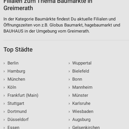
Filialen zum Thema Baumärkte in
Greimerath
In der Kategorie Baumärkte findest Du aktuelle Filialen und
Öffnungszeiten von z.B. Globus Baumarkt, hagebaumarkt und
BAUHAUS in der Umgebung vom Greimerath.
Top Städte
›
Berlin
›
Wuppertal
›
Hamburg
›
Bielefeld
›
München
›
Bonn
›
Köln
›
Mannheim
›
Frankfurt (Main)
›
Münster
›
Stuttgart
›
Karlsruhe
›
Dortmund
›
Wiesbaden
›
Düsseldorf
›
Augsburg
›
Essen
›
Gelsenkirchen