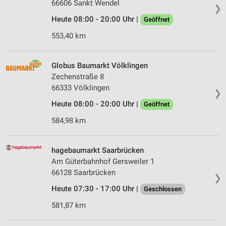
Partnerliste anzeigen (1 IAB-Anbieter)
66606 Sankt Wendel
❯
Wir nutzen Ihre Daten für folgende Zwecke:
Heute 08:00 - 20:00 Uhr |
Geöffnet
IAB-Verarbeitungszwecke:
553,40 km
Speichern von oder Zugriff auf Informationen
auf einem Endgerät
Globus Baumarkt Völklingen
Verwendung reduzierter Daten zur Auswahl von
Zechenstraße 8
Werbeanzeigen
66333 Völklingen
❯
Erstellung von Profilen für personalisierte
Heute 08:00 - 20:00 Uhr |
Geöffnet
Werbung
584,98 km
Verwendung von Profilen zur Auswahl
personalisierter Werbung
hagebaumarkt Saarbrücken
Erstellung von Profilen zur Personalisierung
Am Güterbahnhof Gersweiler 1
von Inhalten
66128 Saarbrücken
❯
Heute 07:30 - 17:00 Uhr |
Geschlossen
Verwendung von Profilen zur Auswahl
personalisierter Inhalte
581,87 km
Messung der Werbeleistung