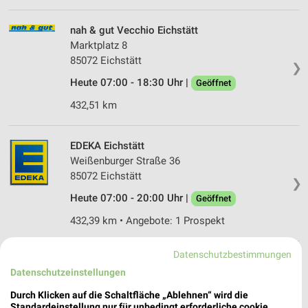
nah & gut Vecchio Eichstätt
Marktplatz 8
85072 Eichstätt
❯
Heute 07:00 - 18:30 Uhr |
Geöffnet
432,51 km
EDEKA Eichstätt
Weißenburger Straße 36
85072 Eichstätt
❯
Heute 07:00 - 20:00 Uhr |
Geöffnet
432,39 km • Angebote: 1 Prospekt
Datenschutzbestimmungen
REWE Eichstätt
Datenschutzeinstellungen
Sollnau 32
85072 Eichstätt
Durch Klicken auf die Schaltfläche „Ablehnen“ wird die
❯
Standardeinstellung nur für unbedingt erforderliche cookie