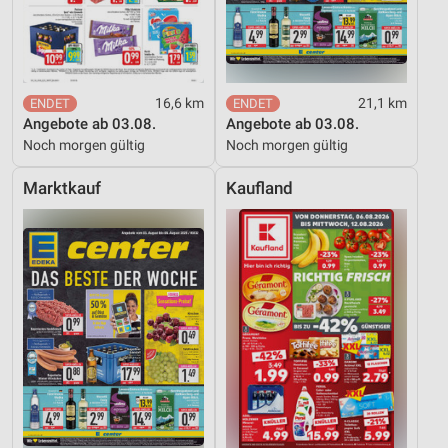
Notwendig
Performance
16,6 km
21,1 km
Funktional
Angebote ab 03.08.
Angebote ab 03.08.
Noch morgen gültig
Noch morgen gültig
Werbung
Marktkauf
Kaufland