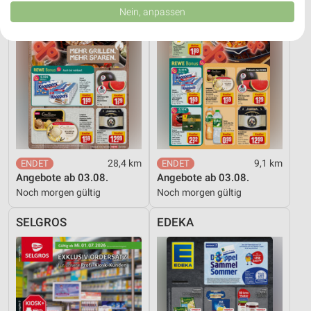
Daten können außerhalb der Europäischen Union weitergegeben und in die
Nein, anpassen
USA gesendet werden.
Ihre Einwilligung und die cookie Richtlinie gelten ausschließlich für diese
Website/App.
Partnerliste anzeigen (1 IAB-Anbieter)
Wir nutzen Ihre Daten für folgende Zwecke:
IAB-Verarbeitungszwecke:
Speichern von oder Zugriff auf Informationen
auf einem Endgerät
Verwendung reduzierter Daten zur Auswahl von
28,4 km
9,1 km
Werbeanzeigen
Angebote ab 03.08.
Angebote ab 03.08.
Noch morgen gültig
Noch morgen gültig
Erstellung von Profilen für personalisierte
Werbung
SELGROS
EDEKA
Verwendung von Profilen zur Auswahl
personalisierter Werbung
Erstellung von Profilen zur Personalisierung
von Inhalten