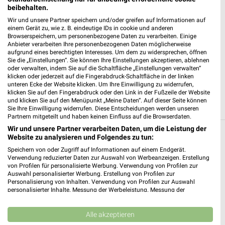
Heute 07:00 - 20:00 Uhr |
Geöffnet
beibehalten.
433,40 km • Angebote: 2 Prospekte
Wir und unsere Partner speichern und/oder greifen auf Informationen auf
einem Gerät zu, wie z. B. eindeutige IDs in cookie und anderen
Browserspeichern, um personenbezogene Daten zu verarbeiten. Einige
Anbieter verarbeiten Ihre personenbezogenen Daten möglicherweise
E center Eichstätt
aufgrund eines berechtigten Interesses. Um dem zu widersprechen, öffnen
Sie die „Einstellungen“. Sie können Ihre Einstellungen akzeptieren, ablehnen
Industriestraße 16
oder verwalten, indem Sie auf die Schaltfläche „Einstellungen verwalten“
85072 Eichstätt
❯
klicken oder jederzeit auf die Fingerabdruck-Schaltfläche in der linken
unteren Ecke der Website klicken. Um Ihre Einwilligung zu widerrufen,
Heute 07:00 - 20:00 Uhr |
Geöffnet
klicken Sie auf den Fingerabdruck oder den Link in der Fußzeile der Website
und klicken Sie auf den Menüpunkt „Meine Daten“. Auf dieser Seite können
433,30 km • Angebote: 1 Prospekt
Sie Ihre Einwilligung widerrufen. Diese Entscheidungen werden unseren
Partnern mitgeteilt und haben keinen Einfluss auf die Browserdaten.
Wir und unsere Partner verarbeiten Daten, um die Leistung der
Website zu analysieren und Folgendes zu tun:
Supermärkte Angebote und Prospekte für
Speichern von oder Zugriff auf Informationen auf einem Endgerät.
Greding
Verwendung reduzierter Daten zur Auswahl von Werbeanzeigen. Erstellung
von Profilen für personalisierte Werbung. Verwendung von Profilen zur
16 Prospekte
Auswahl personalisierter Werbung. Erstellung von Profilen zur
Personalisierung von Inhalten. Verwendung von Profilen zur Auswahl
personalisierter Inhalte. Messung der Werbeleistung. Messung der
nahkauf
REWE
Performance von Inhalten. Analyse von Zielgruppen durch Statistiken oder
Kombinationen von Daten aus verschiedenen Quellen. Entwicklung und
Verbesserung der Angebote. Verwendung reduzierter Daten zur Auswahl
Alle akzeptieren
von Inhalten.